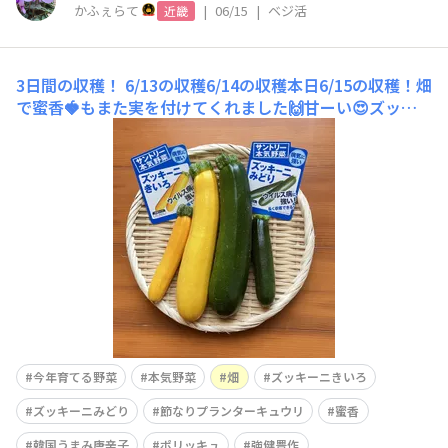
かふぇらて
|
06/15
|
ベジ活
近畿
3日間の収穫！
6/13の収穫6/14の収穫本日6/15の収穫！畑
で蜜香🍓もまた実を付けてくれました🙌甘ーい😍ズッキ
ーニみどり、きいろ毎日穫れてます☺️お裾分け始めていま
す
今年育てる野菜
本気野菜
畑
ズッキーニきいろ
ズッキーニみどり
節なりプランターキュウリ
蜜香
韓国うまみ唐辛子
ポリッキュ
強健豊作