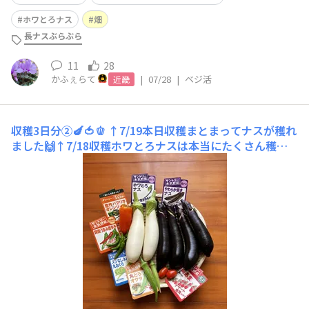
ホワとろナス
畑
長ナスぶらぶら
11
28
かふぇらて
|
07/28
|
ベジ活
近畿
収穫3日分②🍆🍅🫑
↑7/19本日収穫まとまってナスが穫れ
ました🙌↑7/18収穫ホワとろナスは本当にたくさん穫れ
ます♡↑7/17収穫🟣長ナスぶらぶら 35㎝🟣ふんわりト
ロトロやわらかナス29㎝長ーいのが穫れました🙌毎日収
穫嬉しいです🥹✨