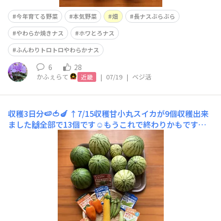
今年育てる野菜
本気野菜
畑
長ナスぶらぶら
やわらか焼きナス
ホワとろナス
ふんわりトロトロやわらかナス
6
28
かふぇらて
|
07/19
|
ベジ活
近畿
収穫3日分🍉🍅🍆
↑7/15収穫甘小丸スイカが9個収穫出来
ました🙌全部で13個です☺️もうこれで終わりかもですが
まだ畑に残しています♡↓7/14収穫ふんわりトロトロや
わらかナス🍆初収穫しました🙌ピカピカ✨で食べるの楽し
み😋↑7/16収穫こいあじ中玉が5個のうち、3個穫れまし
たが2個被害を受けました😅ﾄﾞﾝﾏｲ💦毎日収