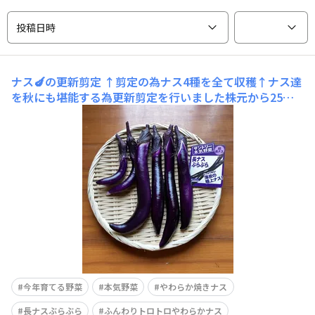
投稿日時
ナス🍆の更新剪定
↑剪定の為ナス4種を全て収穫↑ナス達
を秋にも堪能する為更新剪定を行いました株元から25㎝
の所を剣先スコップ🪏で穴を開け根切りしましたそこに肥
料を入れ水をあげましたしばらくナスは食べれませんが秋
茄子を楽しみに待ちたいと思います♪
今年育てる野菜
本気野菜
やわらか焼きナス
長ナスぶらぶら
ふんわりトロトロやわらかナス