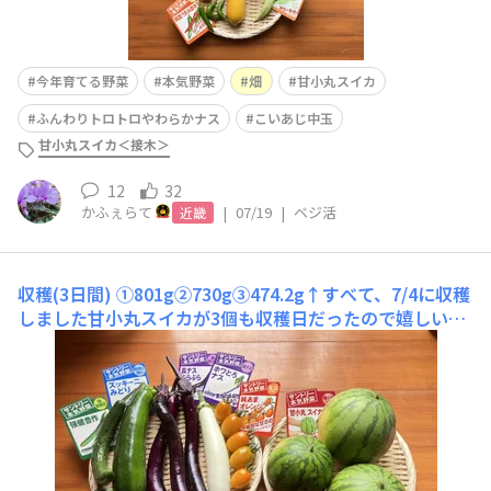
今年育てる野菜
本気野菜
畑
甘小丸スイカ
ふんわりトロトロやわらかナス
こいあじ中玉
甘小丸スイカ＜接木＞
12
32
かふぇらて
|
07/19
|
ベジ活
近畿
収穫(3日間)
①801g②730g③474.2g↑すべて、7/4に収穫
しました甘小丸スイカが3個も収穫日だったので嬉しいで
す🥹残りは収穫予定日 受粉してから35日より待ってみ
ようかと思います🫡↑7/3収穫↑本日7/5収穫下の方になっ
ているミニトマトが食べられていました😓甘小丸スイカ
を食べられてしまうよりショックは