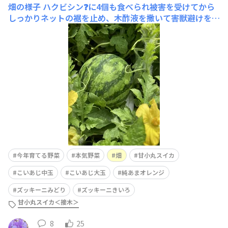
畑の様子
ハクビシン❓に4個も食べられ被害を受けてから
しっかりネットの裾を止め、木酢液を撒いて害獣避けをし
てきましたお陰であれから被害は受けていません😁生き
残った甘小丸が大きくなりました🙌他にも小さいのがたく
さんありました！今度こそ収穫したいなぁ😅こいあじ中
玉が３段目まで実が付いてますこいあじ大玉は5段目まで
今年育てる野菜
本気野菜
畑
甘小丸スイカ
こいあじ中玉
こいあじ大玉
純あまオレンジ
ズッキーニみどり
ズッキーニきいろ
甘小丸スイカ＜接木＞
8
25