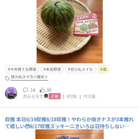
たので真っ赤を想像していましたがそうではありませんで
したスプーン🥄ですくっ
今年育てる野菜
本気野菜
甘小丸スイカ
畑
甘小丸スイカ＜接木＞
14
30
かふぇらて
|
07/01
|
ベジ活
近畿
収穫
本日6/19収穫6/18収穫！やわらか焼きナスが3本穫れ
て嬉しい🥹6/17収穫ズッキーニきいろは日持ちしないこ
とが分かりました😅なるべく早く食べています♪ズッキ