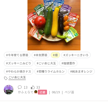
ーニみどりは日持ちします！本日の収穫からザルを大きい
ものに変えましたザルいっぱい嬉しいです😊
今年育てる野菜
本気野菜
畑
ズッキーニきいろ
ズッキーニみどり
こいあじ大玉
強健豊作
やわらか焼きナス
若穫りライムホルン
純あまオレンジ
こいあじ大玉
13
33
かふぇらて
|
06/19
|
ベジ活
近畿