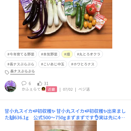
いましたが 甘小丸スイカ初収穫✨
今年育てる野菜
本気野菜
畑
丸とろオクラ
長ナスぶらぶら
こいあじ中玉
ホワとろナス
長ナスぶらぶら
6
31
かふぇらて
|
07/02
|
ベジ活
近畿
甘小丸スイカ🍉初収穫✨
甘小丸スイカ🍉初収穫✨出来まし
た🙌636.1g 公式500〜750gまずまずです👌実は先に4
個！害獣に被害を受けたので本当は5個目のはずでした😅
昨日6/30収穫し今朝、切りました😄↓35日以上経ってい