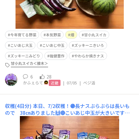
今年育てる野菜
本気野菜
畑
甘小丸スイカ
こいあじ大玉
こいあじ中玉
ズッキーニきいろ
ズッキーニみどり
強健豊作
やわらか焼きナス
甘小丸スイカ＜接木＞
6
28
かふぇらて
|
07/05
|
ベジ活
近畿
収穫(4日分)
本日、7/2収穫！🟣長ナスぶらぶらは長いも
ので 38㎝ありました🙌🔴こいあじ中玉が大きいです♪
大玉トマトくらいありそう 測ってみます125.8gあり
ました！公式では大玉80〜120g中玉40〜60gなので大玉
くらいあります😳↑7/1収穫↑6/30収穫🔴投稿させてもら