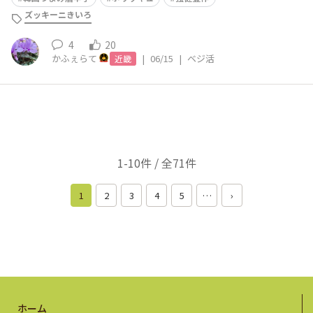
ズッキーニきいろ
4
20
かふぇらて
|
06/15
|
ベジ活
近畿
1-10件 / 全71件
1
2
3
4
5
…
›
ホーム