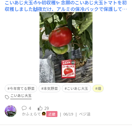
こいあじ大玉🍅✨初収穫✨
念願のこいあじ大玉トマトを初
収穫しました🙌夜だけ、アルミの保冷バックで保護してい
ました214gあります😳公式では80〜120gとありました少
し追熟させてから味わいたいと思います♪無事に収穫でき
てホッとしています🙌
今年育てる野菜
本気野菜
こいあじ大玉
畑
こいあじ大玉
4
29
かふぇらて
|
06/19
|
ベジ活
近畿