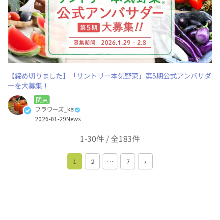
【締め切りました】「サントリー本気野菜」第5期公式アンバサダ
ーを大募集！
関東
フラワーズ_kei
2026-01-29
News
1-30件 / 全183件
1
2
…
7
›