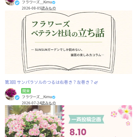
フラワーズ＿Kimu
2026-08-05
読みもの
第3回 サンパラソルのつるは右巻き？左巻き？🌿
関東
フラワーズ＿Kimu
2026-07-24
読みもの