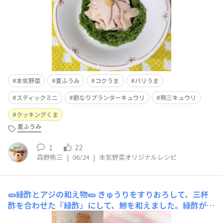
本気野菜
夏ふうみ
コクうま
バリうま
スティックミニ
節なりプランターキュウリ
熊三キュウリ
クッキングくま
夏ふうみ
1
22
森野熊三
|
06/24
|
本気野菜オリジナルレシピ
🥒緑酢とアジの和え物🥒
きゅうりをすりおろして、三杯
酢を合わせた『緑酢』にして、鯵を和えました。緑酢が鯵
によく絡んで、旨みと食感をより楽しめましたʕ⁠ ⁠ꈍ⁠ᴥ⁠ꈍ⁠ʔ♡