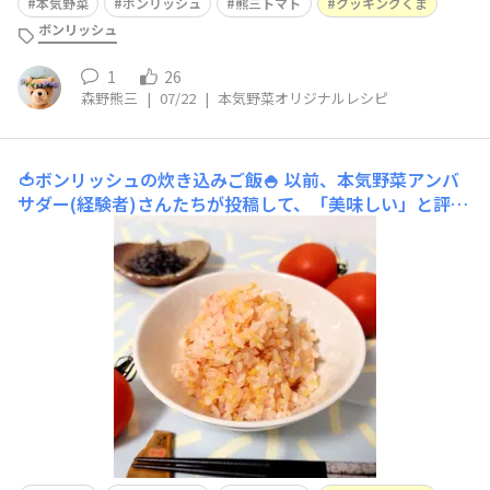
本気野菜
ボンリッシュ
熊三トマト
クッキングくま
ボンリッシュ
1
26
森野熊三
|
07/22
|
本気野菜オリジナルレシピ
🍅ボンリッシュの炊き込みご飯🍚
以前、本気野菜アンバ
サダー(経験者)さんたちが投稿して、「美味しい」と評判
だった『ボンリッシュの炊き込みご飯』を参考に、お出汁
は“和風”で、“割とうきび”を入れて炊きました🍚口の中
でふわっとトマトが香って、和風出汁だけじゃない旨みが
あって、まさに「美味しい炊き込みご飯」でした😋ただ、
炊き上がってほぐ