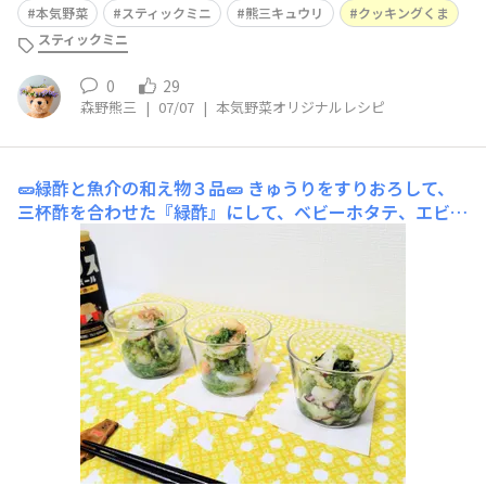
本気野菜
スティックミニ
熊三キュウリ
クッキングくま
スティックミニ
0
29
森野熊三
|
07/07
|
本気野菜オリジナルレシピ
🥒緑酢と魚介の和え物３品🥒
きゅうりをすりおろして、
三杯酢を合わせた『緑酢』にして、ベビーホタテ、エビ、
タコを和えました。みょうが、おろししょうが、わさびを
添えました。「きゅうりと魚介って美味しいよね〜♪」話
もお酒もお箸も進みました(๑´ڡ`๑)🥛✨️🥛ʕ๑⁠ᵔ⁠ᴥ⁠ᵔ⁠๑ʔ一度に
たくさん取れたけれど、いろいろ試しながら、美味