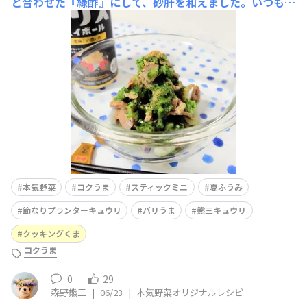
と合わせた『緑酢』にして、砂肝を和えました。いつもの
酢の物と食感が違ってこれもまた美味しいですʕ⁠ᵔ⁠ᴥ⁠ᵔ⁠ʔ♫し
ばらくは『緑酢』を楽しみたいと思います。たくさん採れ
ました。☘️コメントは おやすみ中、そっと 見守ってね🍀
本気野菜
コクうま
スティックミニ
夏ふうみ
節なりプランターキュウリ
バリうま
熊三キュウリ
クッキングくま
コクうま
0
29
森野熊三
|
06/23
|
本気野菜オリジナルレシピ