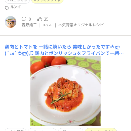
ルンゴ
0
25
森野熊三
|
07/28
|
本気野菜オリジナルレシピ
鶏肉とトマトを 一緒に焼いたら 美味しかったです🍅ლ
(´ڡ`🍅ლ)♫
鶏肉とボンリッシュをフライパンで一緒に
焼きました。ボンリッシュがソースになるくらい煮詰めた
ら、想像以上に美味しかったです。鶏肉も美味しいけれ
ど、「トマトソースがウマイ！」という感じです(๑´ڡ`
๑)なるほど「万能調理用トマト」と、うたわれているのに
納得です(^ᴗ^)(味付けは塩コショウ。飾りにハーブ