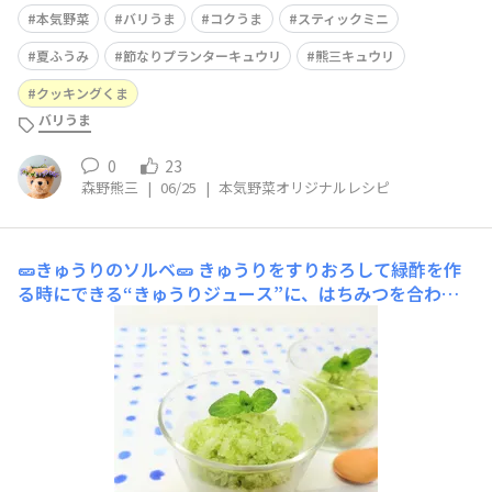
本気野菜
バリうま
コクうま
スティックミニ
夏ふうみ
節なりプランターキュウリ
熊三キュウリ
クッキングくま
バリうま
0
23
森野熊三
|
06/25
|
本気野菜オリジナルレシピ
🥒きゅうりのソルベ🥒
きゅうりをすりおろして緑酢を作
る時にできる“きゅうりジュース”に、はちみつを合わせ
て凍らせ、ソルベ(氷菓子)を作りました。『きゅうり+は
ちみつ=メロン』という噂を聞いたことがあったので、ほ
のかに期待していましたʕ⁠ ⁠ꈍ⁠ᴥ⁠ꈍ⁠ʔ♫実際は、キュウリでも
なく、メロンでもなく、マクワウリでも