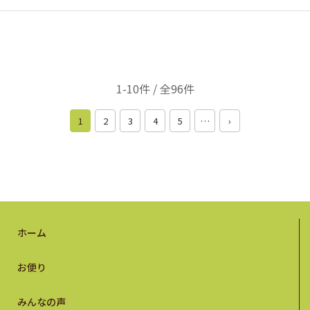
1-10件 / 全96件
1
2
3
4
5
…
›
ホーム
お便り
みんなの声