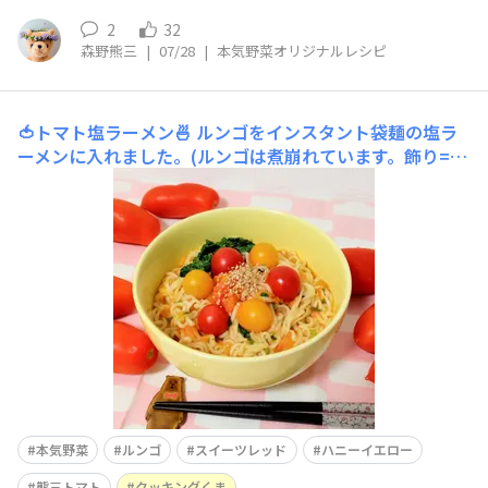
2
32
森野熊三
|
07/28
|
本気野菜オリジナルレシピ
🍅トマト塩ラーメン🍜
ルンゴをインスタント袋麺の塩ラ
ーメンに入れました。(ルンゴは煮崩れています。飾り=シ
ュガーミニ、ハニーイエロー)さっぱり美味しかったです
(๑´ڡ`๑)♫“ボンリッシュ”も美味しかったですが、“ルン
ゴ”の方が袋麺付属のスープの風味が引き立ってるかなと
思いましたʕ⁠ ⁠ꈍ⁠ᴥ⁠ꈍ⁠ʔﾄﾞｯﾁﾓ
本気野菜
ルンゴ
スイーツレッド
ハニーイエロー
熊三トマト
クッキングくま