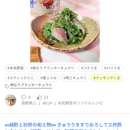
たくさん採れました。しばらく『緑酢』を楽しみたいで
す。☘️コメントは おやすみ中、そっと 見守ってね🍀
本気野菜
節なりプランターキュウリ
コクうま
バリうま
スティックミニ
夏ふうみ
熊三キュウリ
クッキングくま
節なりプランターキュウリ
0
23
森野熊三
|
06/24
|
本気野菜オリジナルレシピ
🥒緑酢と砂肝の和え物🥒
きゅうりをすりおろして三杯酢