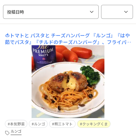
投稿日時
🍅トマトと パスタと チーズハンバーグ
『ルンゴ』『はや
茹でパスタ』『チルドのチーズハンバーグ』、フライパン
ひとつで作りましたʕ⁠ ⁠ꈍ⁠ᴥ⁠ꈍ⁠ʔｶﾀﾂﾞｹｶﾞﾗｸﾁﾝ♪もしかして、ト
マトが美味しいと、なんでも美味しくなるって法則がある
んじゃないかな？なんて思ったりしました🍺ʕ๑⁠ᵔ⁠ᴥ⁠ᵔ⁠๑ʔ九州
震えました(震えています)
本気野菜
ルンゴ
熊三トマト
クッキングくま
ルンゴ