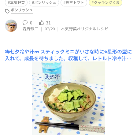
本気野菜
ボンリッシュ
熊三トマト
クッキングくま
ボンリッシュ
0
31
森野熊三
|
07/20
|
本気野菜オリジナルレシピ
🎋七夕冷や汁🥒
スティックミニが小さな時に⭐️星形の型に
入れて、成長を待ちました。収穫して、レトルト冷や汁に
飾りました。🎋私と皆さんの願い事が叶いますように🌠☘️
コメントは おやすみ中、そっと 見守ってね🍀