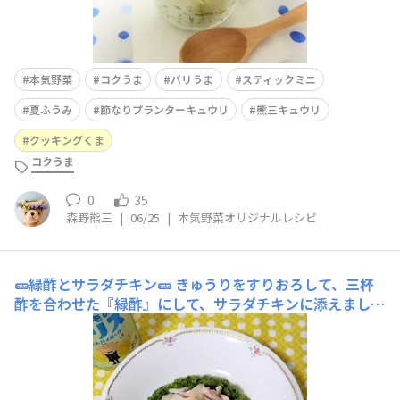
本気野菜
コクうま
バリうま
スティックミニ
夏ふうみ
節なりプランターキュウリ
熊三キュウリ
クッキングくま
コクうま
0
35
森野熊三
|
06/25
|
本気野菜オリジナルレシピ
🥒緑酢とサラダチキン🥒
きゅうりをすりおろして、三杯
酢を合わせた『緑酢』にして、サラダチキンに添えまし
た。緑酢とサラダチキン、おろししょうがを好きな分合わ
せながら口に運ぶ。飲む！食べる！飲む！食べる！ʕ⁠
⁠ꈍ⁠ᴥ⁠ꈍ⁠ʔ🥛ﾄﾏﾗﾅｲ♡たくさん採れました。しばらく『緑酢』を
楽しみたいです。☘️コメントは おやすみ中、そっと