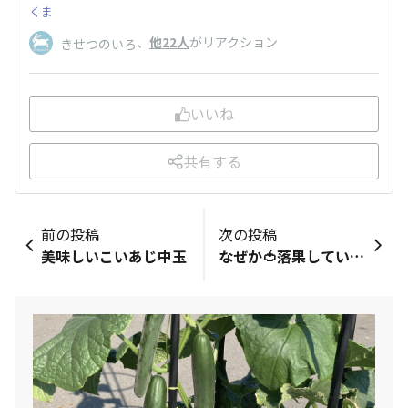
くま
、
他22人
がリアクション
きせつのいろ
いいね
共有する
前の投稿
次の投稿
美味しいこいあじ中玉
なぜか🍅落果していました。