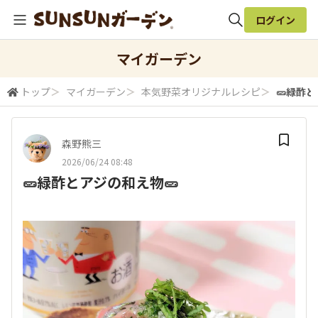
ログイン
全体検索
マイガーデン
トップ
＞
マイガーデン
＞
本気野菜オリジナルレシピ
＞
🥒緑酢と
検索
森野熊三
2026/06/24 08:48
🥒緑酢とアジの和え物🥒