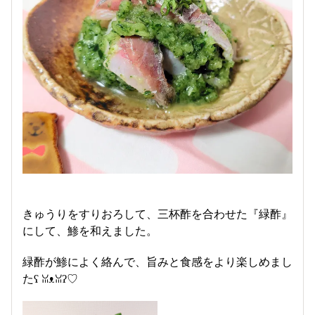
きゅうりをすりおろして、三杯酢を合わせた『緑酢』
にして、鯵を和えました。
緑酢が鯵によく絡んで、旨みと食感をより楽しめまし
たʕ⁠ ⁠ꈍ⁠ᴥ⁠ꈍ⁠ʔ♡