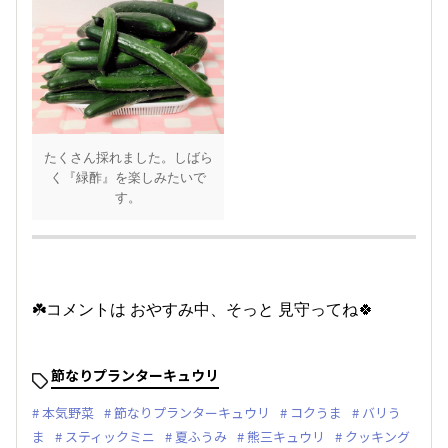
たくさん採れました。しばら
く『緑酢』を楽しみたいで
す。
☘️コメントは おやすみ中、そっと 見守ってね🍀
節なりプランターキュウリ
本気野菜
節なりプランターキュウリ
コクうま
バリう
ま
スティックミニ
夏ふうみ
熊三キュウリ
クッキング