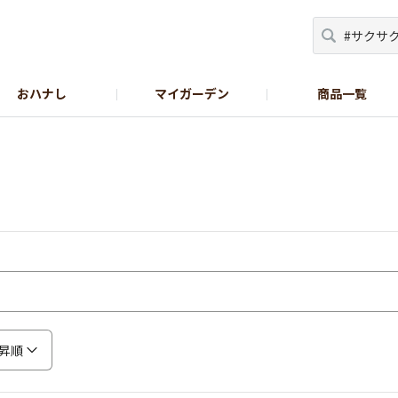
おハナし
マイガーデン
商品一覧
Instagram_花
Instagram_本気野菜
GreenSnap
昇順