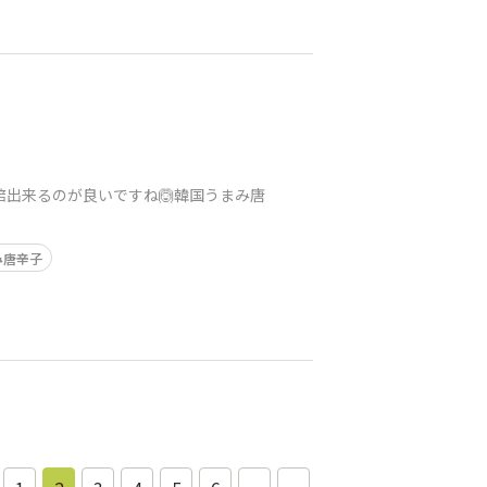
培出来るのが良いですね🙆韓国うまみ唐
み唐辛子