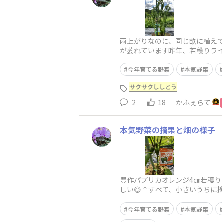
雨上がりなのに、同じ畝に植えて
が萎れています昨年、若穫りラ
収穫出来たのは3本だけ😅夏植
今年育てる野菜
本気野菜
サクサクししとう
2
18
かふぇらて
本気野菜の摘果と畑の様子
豊作パプリカオレンジ4㎝若穫り
しい😋↑すべて、小さいうちに
ます3段目まで花がついてます
今年育てる野菜
本気野菜