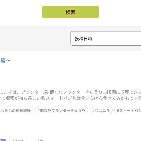
検索
投稿日時
ー編〜
｡まずは、プランター編｡節なりプランターきゅうり🥒順調に収穫できて
て収穫が待ち遠しい😃スィートバジルは今いちばん食べてるかもです
🍅は1本仕
わたしの成長記録
節なりプランターきゅうり
ねばニラ
スィートバ