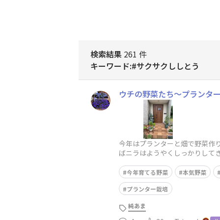
検索結果
261 件
キーワード:#サクサクししとう
ウチの野菜たち〜プランタ
今年はプランターと畑で野菜作り
ばニラはようやくしっかりしてき
は水やりしてすぐだから😅純あま
今年育てる野菜
本気野菜
プランター栽培
純あま