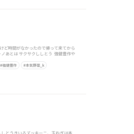
いけど時間がなかったので帰って来てから
ーノあとは サクサクししとう 強健豊作や
強健豊作
本気野菜_k
ししとうきいろズッキーニ、玉ねぎは本