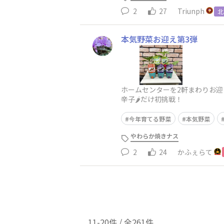
2
27
Triunph
北
本気野菜お迎え第3弾
ホームセンターを2軒まわりお迎
辛子🌶️だけ初挑戦！
今年育てる野菜
本気野菜
やわらか焼きナス
2
24
かふぇらて
11-20件 / 全261件