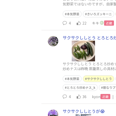
気野菜ではないのですが、自家製
本気野菜
きいろズッキーニ
4
22
キキ
近畿
サクサクししとう とろとろ
サクサクししとう とろとろ炒めナ
炒めナスは昨晩 蒸籠蒸しの具材
かったです
本気野菜
サクサクししとう
とろとろ炒めナス_k
筋なりプ
4
36
kyon
|
近畿
サクサクししとうが😭