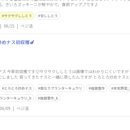
。きいろズッキーニが鮮やかで、食欲アップ⤴️です♪
サクサクししとう
甘ししとう
|
06/15
|
ベジ活
炒めナス初収穫🍆
ス​ 今季初収穫です🙂​サクサクししとう​は画像ではわかりにくいですが
にしました 買ってきたナスと一緒に蒸したんですが ​とろとろ炒めナス
とろとろ炒めナス
筋なりプランターキュウリ
強健豊作
本気野菜_
ランターキュウリ_k
強健豊作_k
06/09
|
ベジ活