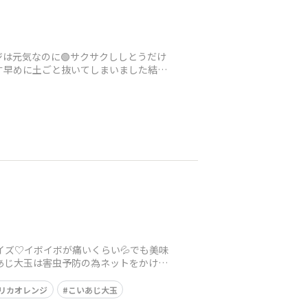
ジは元気なのに🟢サクサクししとうだけ
す早めに土ごと抜いてしまいました結局
イズ♡イボイボが痛いくらい💦でも美味
あじ大玉は害虫予防の為ネットをかけて
リカオレンジ
こいあじ大玉