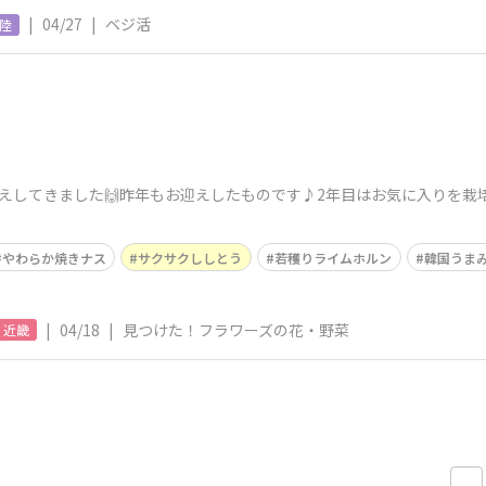
|
04/27
|
ベジ活
陸
えしてきました🙌昨年もお迎えしたものです♪2年目はお気に入りを栽
やわらか焼きナス
サクサクししとう
若穫りライムホルン
韓国うま
|
04/18
|
見つけた！フラワーズの花・野菜
近畿