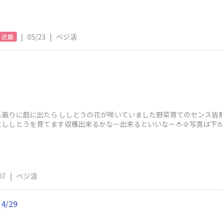
|
05/23
|
ベジ活
近畿
し振りに庭に出たら ししとうの花が咲いていました野菜育てのセンス皆
ししとうを育てます収穫出来るかなー出来るといいなー🍅🫑写真は下
07
|
ベジ活
/29