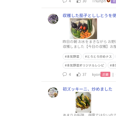
4
30
Triunph
北
収穫した茄子とししとうを
昨日の朝 お水をまきながら お
収穫しました【今日の収穫】お茄子
本気野菜
とろとろ炒めナス
本気野菜オリジナルレシピ
本
4
37
kyon
|
近畿
初ズッキーニ、炒めました
あまりお料理、得意ではないの