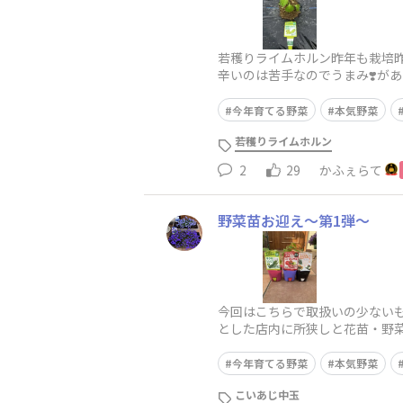
若穫りライムホルン昨年も栽培
辛いのは苦手なのでうまみ❣️が
に植えるとししとうが辛くなる
今年育てる野菜
本気野菜
若穫りライムホルン
2
29
かふぇらて
野菜苗お迎え〜第1弾〜
今回はこちらで取扱いの少ないも
とした店内に所狭しと花苗・野菜
す😌でも、バジルはなかったなぁ
今年育てる野菜
本気野菜
こいあじ中玉