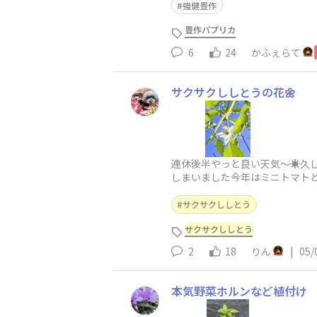
強健豊作
豊作パプリカ
6
24
かふぇらて
サクサクししとうの花🌼
連休後半やっと良い天気〜☀久
しまいました今年はミニトマトと
サクサクししとう
サクサクししとう
2
18
りん
|
05/
本気野菜ホルンなど植付け 4