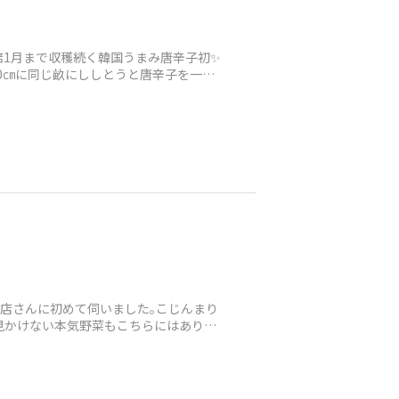
1月まで収穫続く韓国うまみ唐辛子初✨
60㎝に同じ畝にししとうと唐辛子を一緒
店さんに初めて伺いました｡こじんまり
見かけない本気野菜もこちらにはありま