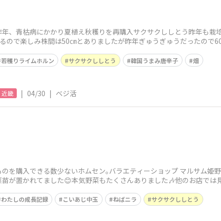
昨年、青枯病にかかり夏植え秋穫りを再購入サクサクししとう昨年も栽培
あるので楽しみ株間は50㎝とありましたが昨年ぎゅうぎゅうだったので
のでは？
若穫りライムホルン
サクサクししとう
韓国うまみ唐辛子
畑
|
04/30
|
ベジ活
近畿
のを購入できる数少ないホムセン｡バラエティーショップ マルサム姫野
苗が置かれてました😊本気野菜もたくさんありました🎶他のお店では
🥲GWにお
わたしの成長記録
こいあじ中玉
ねばニラ
サクサクししとう