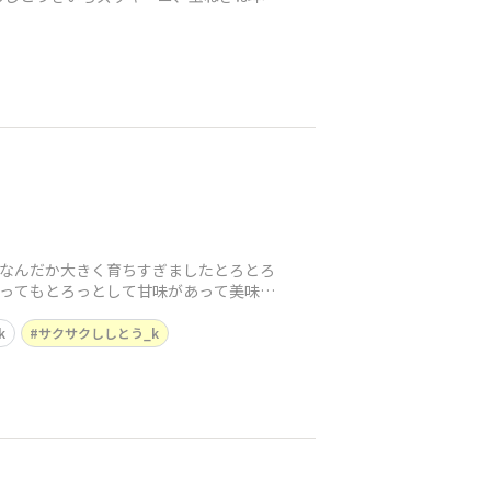
 なんだか大きく育ちすぎました​とろとろ
​とってもとろっとして甘味があって美味し
k
サクサクししとう_k