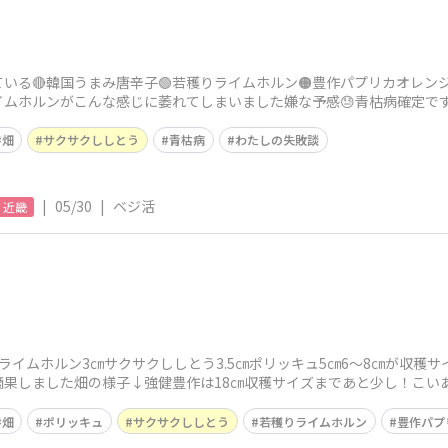
いる🔴韓国うまみ唐辛子🟢若穫りライムホルン🟠豊作パプリカオレン
イムホルンがこんな感じに萎れてしまいました嫌な予感😓青枯病確定で
えの販売があれば
畑
サクサクししとう
青枯病
わたしの失敗談
|
05/30
|
ベジ活
近畿
ライムホルン3㎝サクサクししとう3.5㎝ポリッキュ5㎝6〜8㎝が収穫サ
摘果しました畑の様子↓強健豊作は18㎝収穫サイズまであと少し！こい
害獣
畑
ポリッキュ
サクサクししとう
若穫りライムホルン
豊作パプ