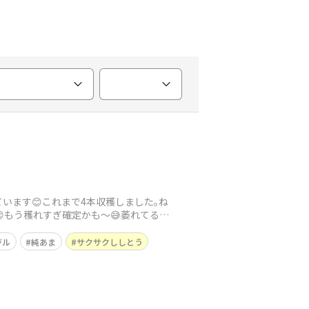
います😊これまで4本収穫しました｡ね
もう穫れすぎ確定かも〜😅萎れてるの
ジル
純あま
サクサクししとう