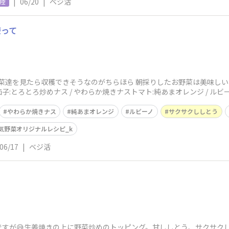
|
06/20
|
ベジ活
陸
使って
野菜達を見たら収穫できそうなのがちらほら 朝採りしたお野菜は美味し
:とろとろ炒めナス / やわらか焼きナストマト:純あまオレンジ / ルビ
やわらか焼きナス
純あまオレンジ
ルビーノ
サクサクししとう
気野菜オリジナルレシピ_k
06/17
|
ベジ活
ですが😅生姜焼きの上に野菜炒めのトッピング。甘ししとう、サクサク