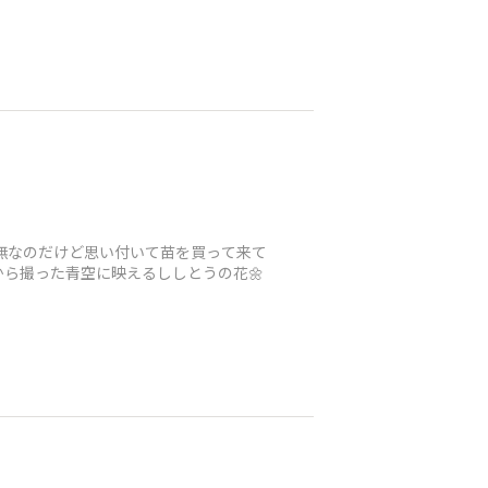
無なのだけど思い付いて苗を買って来て
から撮った青空に映えるししとうの花🌼