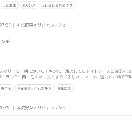
金あま
ガンバ
とろとろ炒めナス
07/23
|
本気野菜オリジナルレシピ
ランチ
ズマリーと一緒に焼いたチキンに、冷凍してたトマトソースに甘玉を加
ッパーランチ牛肉に刻んだ甘玉とすりおろしたニンニク、醤油とお酒で下
み唐辛子
若穫りライムホルン
金あま
07/20
|
本気野菜オリジナルレシピ
ス