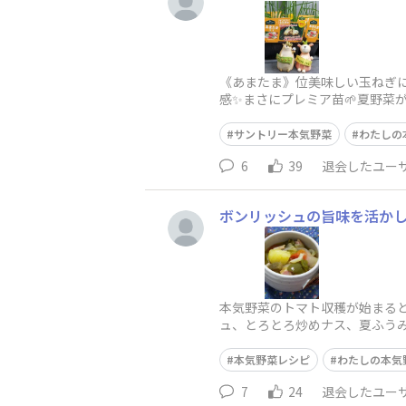
《あまたま》位美味しい玉ねぎに
感✨まさにプレミア苗🌱夏野菜
ーズンは収穫2ヶ月前位に追肥し
サントリー本気野菜
わたしの
6
39
退会したユー
ボンリッシュの旨味を活か
本気野菜のトマト収穫が始まる
ュ、とろとろ炒めナス、夏ふうみ
イル、塩コショウ鶏がら
本気野菜レシピ
わたしの本気
7
24
退会したユー