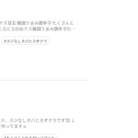
ス甘玉 韓国うまみ唐辛子 たくさんと
とろとろ炒めナス韓国うまみ唐辛子たく
スジなしネバとろオクラ
、スジなしネバとろオクラです🥰 ↓
作ってます☺️
たくさんとれて甘いパプリカ