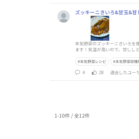
ズッキーニきいろ&甘玉&甘
本気野菜のズッキーニきいろを使
ます！気温が高いので、甘ししと
ねぎ大1個◇にんに
本気野菜レシピ
本気野菜収穫
4
28
退会したユー
1-10件 / 全12件