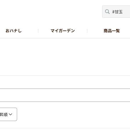
おハナし
マイガーデン
商品一覧
Instagram_花
Instagram_本気野菜
GreenSnap
昇順