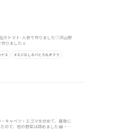
他社のトマト･人参で作りました♡沢山野
作りました☺️
めナス
スジなしネバとろ丸オクラ
参・キャベツ・エゴマを炒めて、最後に
たので、他の野菜は諦めました😂・グ