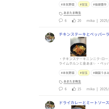
本気野菜
甘玉
強健豊作
あまたま晩生
6
20
mika
|
2025/
チキンステーキとペッパー
・チキンステーキニンニク･ロー
ライムホルンと金あま✨️ ・ペ
ーンなどを加え、ブラックペ
本気野菜
甘玉
韓国うま
あまたま晩生
6
15
mika
|
2025/
ドライカレーとミートソー