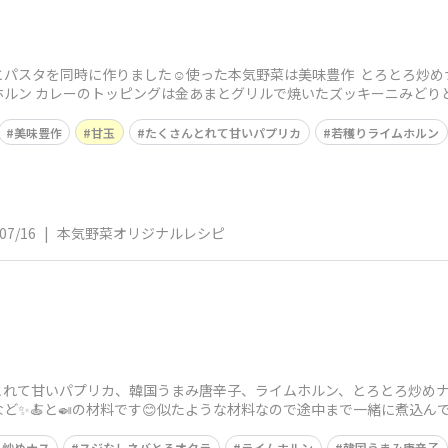
パスタを同時に作りました☺️使った本気野菜は美味豊作 とろとろ炒めナ
ホルン カレーのトッピングは金あまとグリルで焼いたズッキーニみどり
美味豊作
甘玉
たくさんとれて甘いパプリカ
若穫りライムホルン
07/16
|
本気野菜オリジナルレシピ
れて甘いパプリカ、韓国うまみ唐辛子、ライムホルン、とろとろ炒めナス
✨️🍝と🍛の材料です😊似たような材料なので途中まで一緒に煮込んで
ろ炒めナス
スジなしネバとろオクラ
ライムホルン
韓国うまみ唐辛子