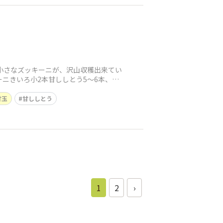
小さなズッキーニが、沢山収穫出来てい
ニきいろ小2本甘ししとう5〜6本、玉
甘玉
甘ししとう
1
2
›