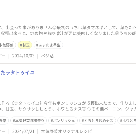
、出会った事がありません😍最初のうちは葉タマネギとして、葉もたべ
が収穫出来ると、炒め物やお味噌汁が更に美味しくなりました🤭うちの朝
ましたが、立
本気野菜
甘玉
あまたま早生
ザー
|
2024/10/03
|
ベジ活
したラタトゥイユ
と作る《ラタトゥイユ》今年もボンリッシュが収穫出来たので、作りまし
、甘玉、サクサクししとう、ホワとろナス等 ◇その他ベーコン、ジャ
野菜
本気野菜収穫祭り
ボンリッシュ
とろとろ炒めナス
ホワと
ザー
|
2024/07/21
|
本気野菜オリジナルレシピ