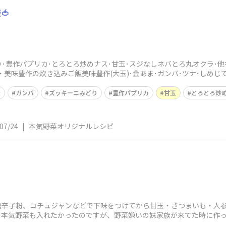
🍅
･豊作パプリカ･とろとろ炒めナス･甘玉･スジなしネバとろ丸オクラ･
・美味豊作の炊き込みご飯美味豊作(大玉)･金あま･ガンバ･ツナ･しめじで
ま
ガンバ
ズッキーニみどり
豊作パプリカ
甘玉
とろとろ炒
07/24
|
本気野菜オリジナルレシピ
唐辛子粉、コチュジャンなどで下味をつけてから甘玉・さつまいも・人
の本気野菜も入れたかったのですが、野菜嫌いの妹家族が来てた時に作っ
ダこちらもタッ