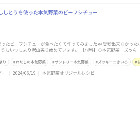
ししとうを使った本気野菜のビーフシチュー
ったビーフシチューが食べたくて作ってみました🍛 受粉出来なかった
うもいつもより沢山実り始めています。 【材料】◇本気野菜 ズッキー
祭り
わたしの本気野菜
サントリー本気野菜
ズッキーニきいろ
ザー
|
2024/06/19
|
本気野菜オリジナルレシピ