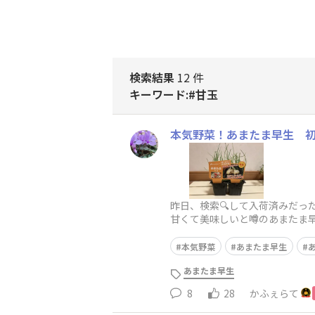
検索結果
12 件
キーワード:#甘玉
本気野菜！あまたま早生 
昨日、検索🔍して入荷済みだっ
甘くて美味しいと噂のあまたま早生
楽しみ💕
本気野菜
あまたま早生
あまたま早生
8
28
かふぇらて