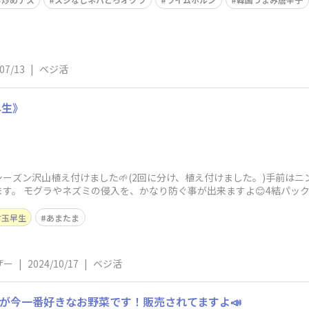
07/13
|
ベジ活
早生》
ーズン沢山植え付けました🌱(2回に分け、植え付けました。)手前はニ
す。 モグラやネズミの侵入を、かなり防ぐ事が出来ますよ😊4結パッ
甘玉早生
あまたま
ザー
|
2024/10/17
|
ベジ活
私が今一番好きなお野菜です！販売されてますよ📣