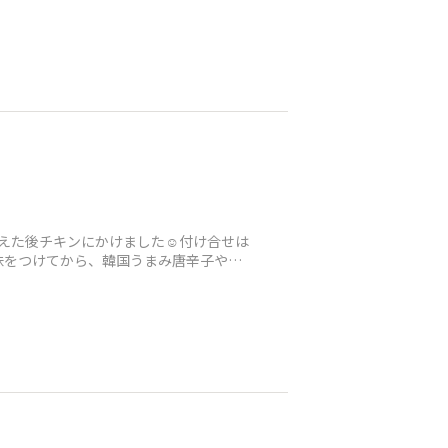
えた後チキンにかけました☺️付け合せは
味をつけてから、韓国うまみ唐辛子やコ