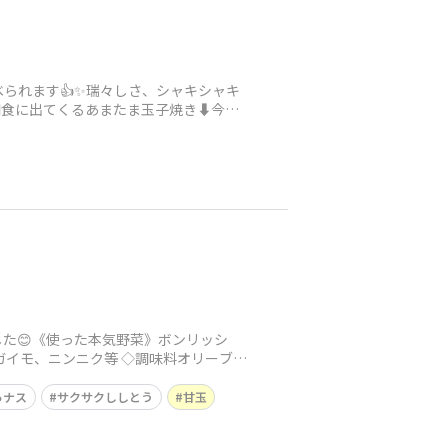
られます👍✨瑞々しさ、シャキシャキ
食に出てくるあまたま玉子焼き⬇️今シ
た😊《使った本気野菜》ボンリッシ
ガイモ、ニンニク等 ◇調味料オリーブオ
ろナス
サクサクししとう
甘玉