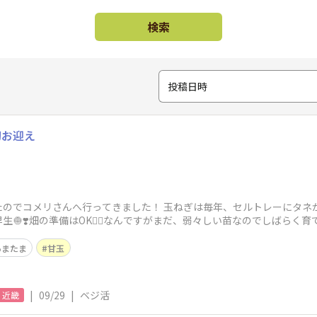
検索
投稿日時
初お迎え
たのでコメリさんへ行ってきました！ 玉ねぎは毎年、セルトレーにタネ
🧅❣️畑の準備はOK🙆‍♀️なんですがまだ、弱々しい苗なのでしばら
あまたま
甘玉
|
09/29
|
ベジ活
近畿