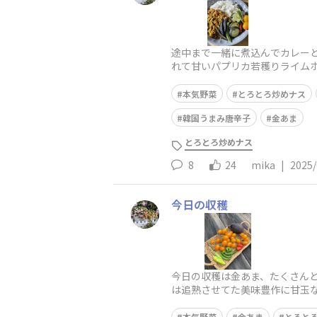
途中まで一緒に煮込んでカレーと
れて甘いパプリカ若穫りライム
さん
本気野菜
とろとろ炒めナス
韓国うまみ唐辛子
金あま
とろとろ炒めナス
8
24
mika
|
2025/
今日の収穫
今日の収穫は金あま、たくさんと
は追熟させてた美味豊作に甘玉など
本気野菜
金あま
とろと