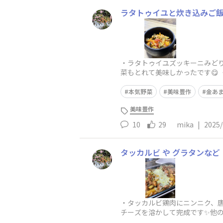
ラタトゥイユと炊き込みご飯
・ラタトゥイユズッキーニみどり
菜もとれて美味しかったです😋 
本気野菜
美味豊作
金あ
美味豊作
10
29
mika
|
2025/
タッカルビ や グラタンなど
・タッカルビ鶏肉にニンニク、
チーズを溶かして完成です✨️他
ラタンとローストビーフのサラ