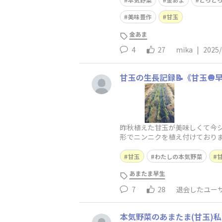
美味豊作
甘玉
金あま
4
27
mika
|
2025/
甘玉の生長記録📝《甘玉🧅
昨秋植えた甘玉が美味しくて今シ
形でニンニクを植え付けておりま
なるべく切らないように、そ
甘玉
わたしの本気野菜
あまたま早生
7
28
退会したユー
本気野菜のあまたま(甘玉)