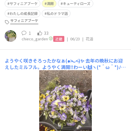
サフィニアブーケ
満開
キューティローズ
わたしの成長記録
私のドラマ話
サフィニアブーケ
1
33
chieco_garden
|
06/23
|
花活
近畿
ようやく咲きそろったかなぁ(๑˃̵ᴗ˂̵)✨
去年の晩秋にお迎
えしたミルフル。ようやく満開‼️わーい🙌ヽ(*＾ω＾*)ﾉ✨
✨去年の春お迎えした子達はうまくいいかず株も大きくな
らなくて残念だったけど、今年はなんとかなりました。あ
ー、嬉しい😆💕