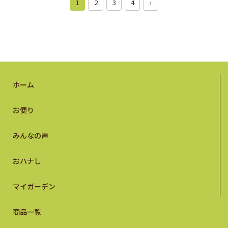
1
2
3
4
›
ホーム
お便り
みんなの声
おハナし
マイガーデン
商品一覧