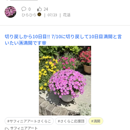
0
24
ひらひら
|
07/23
|
花活
切り戻しから10日目‼️
7/10に切り戻して10日目満開と言
いたい🈵満開です🌸
サフィニアアートさくらこ
さくらこ応援団
満開
サフィニアアート