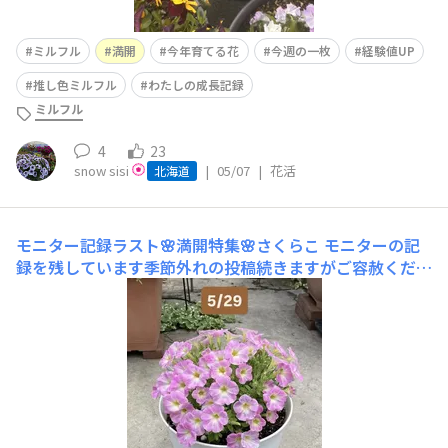
ミルフル
満開
今年育てる花
今週の一枚
経験値UP
推し色ミルフル
わたしの成長記録
ミルフル
4
23
snow sisi
|
05/07
|
花活
北海道
モニター記録ラスト🌸満開特集🌸さくらこ
モニターの記
録を残しています季節外れの投稿続きますがご容赦くださ
い 🌸さくらこ🌸 ❶ 5/29 ピンチから約5週間❷ 6/22切り戻
しから16日❸ 7/8切り戻しから11日❹ 7/287/27に満開な
り切り戻しから12日8/8まで咲かせ続けた満開から 12日❺
8/218/19に