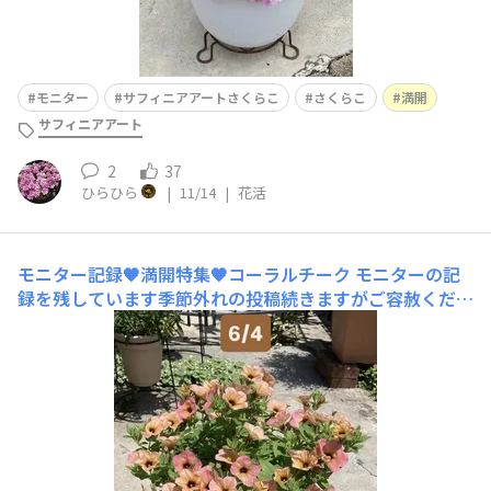
モニター
サフィニアアートさくらこ
さくらこ
満開
サフィニアアート
2
37
ひらひら
|
11/14
|
花活
モニター記録🧡満開特集🧡コーラルチーク
モニターの記
録を残しています季節外れの投稿続きますがご容赦くださ
い コーラルチーク🧡満開（花盛り）集めました※私の
甘々基準の満開です特に初めの頃はとりあえずピークの時
です♥ ❶6/4 植え付け （ピンチ） 後約7週間❷6/22切り
戻しから 16日❸7/14切り戻しから 17日❹8