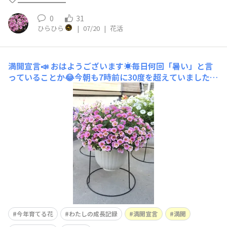
0
31
ひらひら
|
07/20
|
花活
満開宣言📣
おはようございます☀️毎日何回「暑い」と言
っていることか😂今朝も7時前に30度を超えていました🥵
さて、ミリオンベル アンティークピーチ満開宣言です📣
6/13 切り戻し前6/13 切り戻し後今週中に2回目の切り戻
しです✂️
今年育てる花
わたしの成長記録
満開宣言
満開