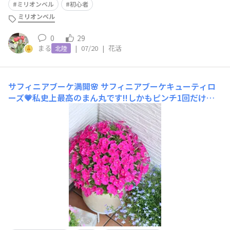
ミリオンベル
初心者
ミリオンベル
0
29
まる
|
07/20
|
花活
北陸
サフィニアブーケ満開🌸
サフィニアブーケキューティロ
ーズ‪💗私史上最高のまん丸です!!しかもピンチ1回だけと
いうとこがスゴイ✨むぎゅむぎゅ満開です✨勝手にまぁる
く育ってきて、、こんなに？👀とドキドキしました🫶🏻️︎💕
これはめちゃくちゃオススメ✨コメリ限定です〜3月お迎
え ノーピンチでプッチン植え5月22日 1回目の満開後、