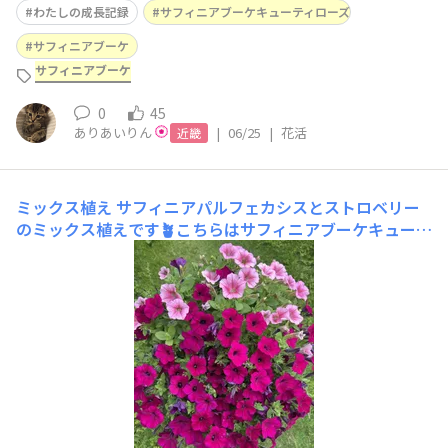
わたしの成長記録
サフィニアブーケキューティローズ
サフィニアブーケ
サフィニアブーケ
0
45
ありあいりん
|
06/25
|
花活
近畿
ミックス植え
サフィニアパルフェカシスとストロベリー
のミックス植えです🪴こちらはサフィニアブーケキューテ
ィーホワイトとキューティーローズのミックス植えです雨
が降りやすいお天気なので本来雨が当たらない軒下などに
置くのがいいと思いますが、場所に限りがあるのでこの2
鉢は雨が当たる所に置いています🪴☔️ブーケの方は花がら