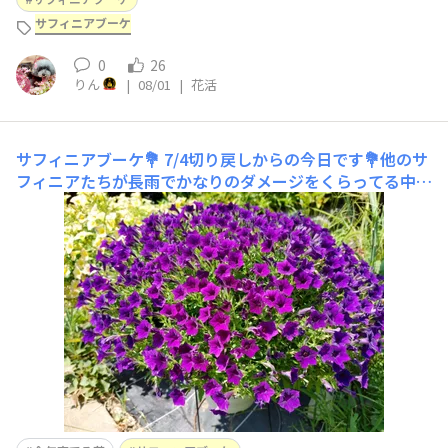
サフィニアブーケ
0
26
りん
|
08/01
|
花活
サフィニアブーケ💐
7/4切り戻しからの今日です💐他のサ
フィニアたちが長雨でかなりのダメージをくらってる中、
ブーケは比較的元気で、ホネホネにせずにすみました🤭