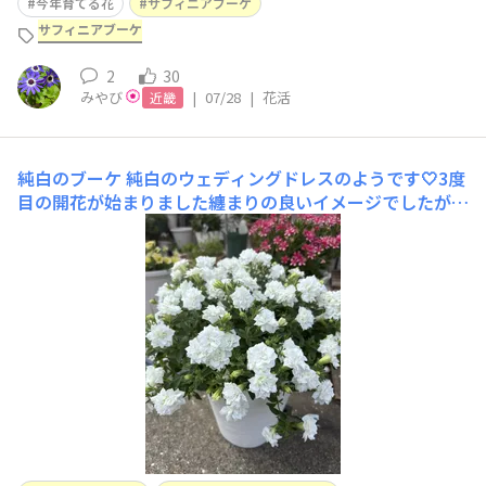
今年育てる花
サフィニアブーケ
サフィニアブーケ
2
30
みやび
|
07/28
|
花活
近畿
純白のブーケ
純白のウェディングドレスのようです🤍3度
目の開花が始まりました纏まりの良いイメージでしたが
今回の切り戻しで やっと落ち着いて来たかな👍