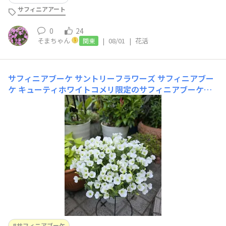
サフィニアアート
0
24
そまちゃん
|
08/01
|
花活
関東
サフィニアブーケ
サントリーフラワーズ サフィニアブー
ケ キューティホワイトコメリ限定のサフィニアブーケ近
所にコメリが無い民なので今までご縁が無かったのですが
今シーズンはちょっと遠出したときにコメリに寄ることが
出来まして✨初サフィニアブーケです🔰全く上手く育てら
れてないけれど それでもここまで咲いてくれるのがすご
いで
サフィニアブーケ