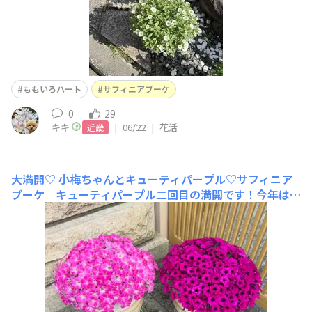
ももいろハート
サフィニアブーケ
0
29
キキ
|
06/22
|
花活
近畿
大満開♡
小梅ちゃんとキューティパープル♡サフィニア
ブーケ キューティパープル二回目の満開です！今年はキ
ューティパープルが大成功で嬉しいなぁ🥹👏あまりにも可
愛くて記念に更新🆙いつも粘りすぎて弱らせてしまうから
気をつけないと、、✂️サフィニアアート 小梅ちゃん二回
目の満開も素敵すぎる🥰小梅ちゃんは本当に育てやす