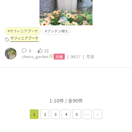
サフィニアブーケ
プッチン植え
サフィニアブーケ
0
31
chieco_garden
|
06/17
|
花活
近畿
1-10件 / 全90件
1
2
3
4
5
…
›