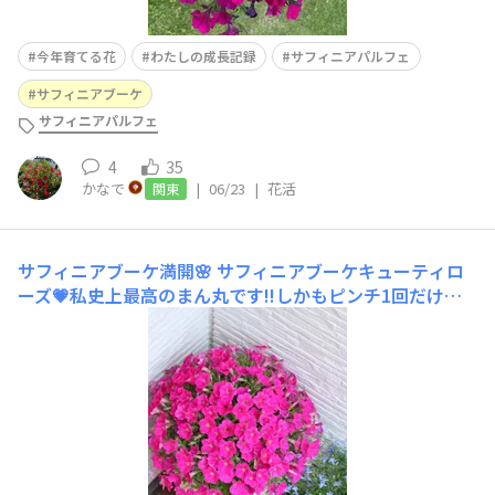
今年育てる花
わたしの成長記録
サフィニアパルフェ
サフィニアブーケ
サフィニアパルフェ
4
35
かなで
|
06/23
|
花活
関東
サフィニアブーケ満開🌸
サフィニアブーケキューティロ
ーズ‪💗私史上最高のまん丸です!!しかもピンチ1回だけと
いうとこがスゴイ✨むぎゅむぎゅ満開です✨勝手にまぁる
く育ってきて、、こんなに？👀とドキドキしました🫶🏻️︎💕
これはめちゃくちゃオススメ✨コメリ限定です〜3月お迎
え ノーピンチでプッチン植え5月22日 1回目の満開後、