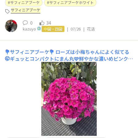
サフィニアブーケ
サフィニアブーケホワイト
サフィニアブーケ
0
34
kazuyo
|
07/26
|
花活
中国・四国
💐サフィニアブーケ💐
ローズは小梅ちゃんによく似てる
🤭ギュッとコンパクトにまん丸🩷鮮やかな濃いめピンクが
可愛いです😍切り戻しました🌱✨また咲いてね♪