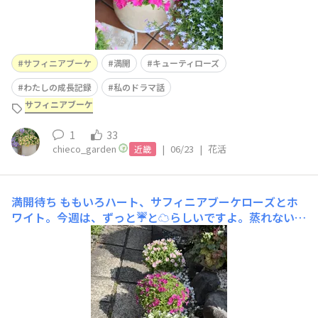
サフィニアブーケ
満開
キューティローズ
わたしの成長記録
私のドラマ話
サフィニアブーケ
1
33
chieco_garden
|
06/23
|
花活
近畿
満開待ち
ももいろハート、サフィニアブーケローズとホ
ワイト。今週は、ずっと☔️と☁️らしいですよ。蒸れないか
心配です😟