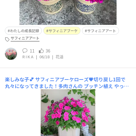
わたしの成長記録
サフィニアブーケ
サフィニアアート
サフィニアアート
11
36
R I K A
|
06/18
|
花活
楽しみな子💕
サフィニアブーケローズ‪💗切り戻し1回で
丸々になってきました！多肉さんの プッチン植え やって
ます🙋‍♀️こんなにまん丸に育つのは初めてで感動してます
✨ちなみに…左に見えてるニチニチソウ他社さんのです
が…葉っぱクルクル中です🤣#教えて先輩 でも質問ありま
したが…こういうときは日陰で養生、何もしないが