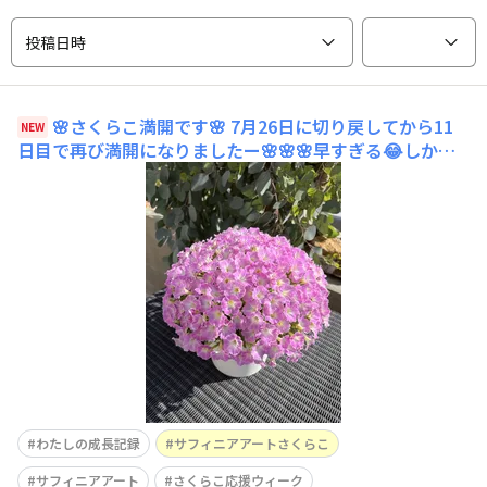
投稿日時
🌸さくらこ満開です🌸
7月26日に切り戻してから11
NEW
日目で再び満開になりましたー🌸🌸🌸早すぎる😂しかも
置き場所は屋上の中でも特に暑い、一日中日当たりガンガ
ンの50°C越え🔥コンクリートの上なんですがぜーんぜん
平気そうに咲き誇ってくれています👍さくらこ、ほんっっ
っとにすごい🤩👏✨50℃越えのコンクリの上で涼しげに咲
き誇る猛
わたしの成長記録
サフィニアアートさくらこ
サフィニアアート
さくらこ応援ウィーク