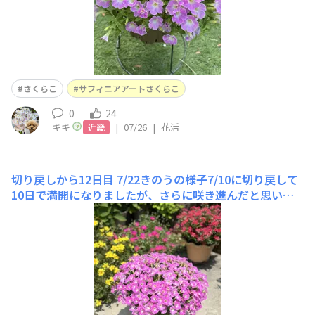
さくらこ
サフィニアアートさくらこ
0
24
キキ
|
07/26
|
花活
近畿
切り戻しから12日目
7/22きのうの様子7/10に切り戻して
10日で満開になりましたが、さらに咲き進んだと思いま
す🌸