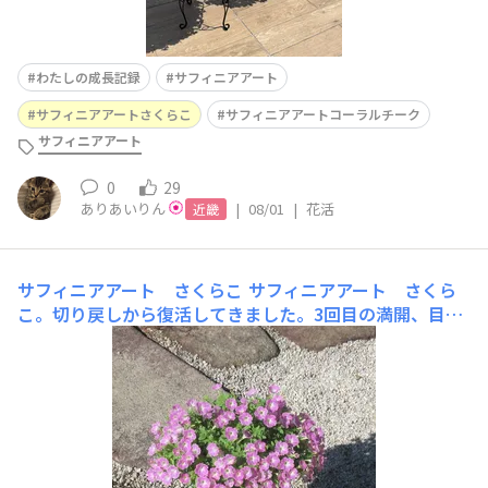
わたしの成長記録
サフィニアアート
サフィニアアートさくらこ
サフィニアアートコーラルチーク
サフィニアアート
0
29
ありあいりん
|
08/01
|
花活
近畿
サフィニアアート さくらこ
サフィニアアート さくら
こ。切り戻しから復活してきました。3回目の満開、目指
しています。2回目の満開後、切り戻し。6月14日撮影
切り戻し前6月14日撮影 切り戻し後その後、梅雨時期だ
ったので、お花は咲いてきましたが、蒸れてしまいまし
た。また切り戻し。6月27日撮影7月29日撮影陽射しが戻
ってきたら