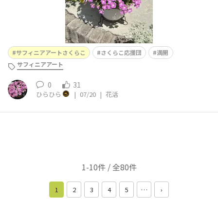
サフィニアアートさくらこ
さくらこ応援団
満開
サフィニアアート
0
31
ひらひら
|
07/20
|
花活
1-10件 / 全80件
1
2
3
4
5
…
›