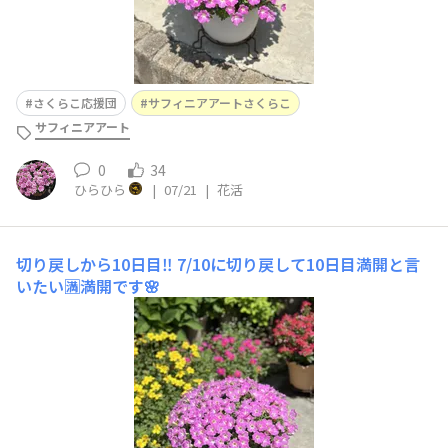
さくらこ応援団
サフィニアアートさくらこ
サフィニアアート
0
34
ひらひら
|
07/21
|
花活
切り戻しから10日目‼️
7/10に切り戻して10日目満開と言
いたい🈵満開です🌸