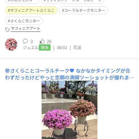
サフィニアアートさくらこ
コーラルチークモニター
さくらこモニター
サフィニアアート
3
26
ジュエル
|
08/02
|
花活
関東
🌸さくらことコーラルチーク🧡
なかなかタイミングが合
わずだったけどやっと念願の満開ツーショットが撮れまし
たー🙌💕どっちも可愛いすぎますね😍それにとっても優
秀✨暑い中でもたくさん咲いてくれています♪どっちも8
号鉢に1株植え🪴