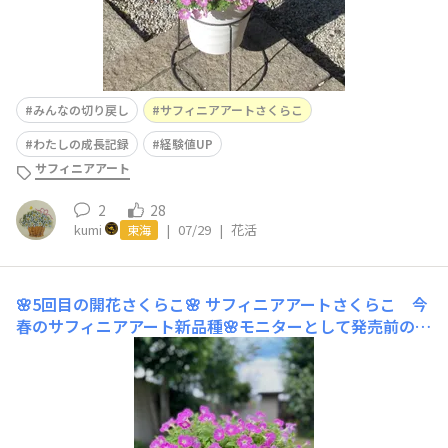
みんなの切り戻し
サフィニアアートさくらこ
わたしの成長記録
経験値UP
サフィニアアート
2
28
kumi
|
07/29
|
花活
東海
🌸5回目の開花さくらこ🌸
サフィニアアートさくらこ 今
春のサフィニアアート新品種🌸モニターとして発売前の苗
を昨春から育てていた2年目株☺️5️⃣回目の開花🌸(5️⃣回目
の満開…とは口が裂けても言えない😂)えっとご覧の通り
満身創痍の開花😅気温が上がると濃いピンクになる特徴
も出てます😌真ん中ザビエルが始まっててココから下り
坂にな