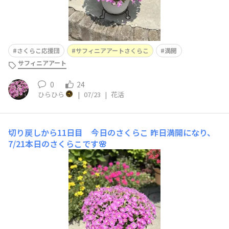
さくらこ応援団
サフィニアアートさくらこ
満開
サフィニアアート
0
24
ひらひら
|
07/23
|
花活
切り戻しから11日目 今日のさくらこ
昨日満開になり、
7/21本日のさくらこです🌸