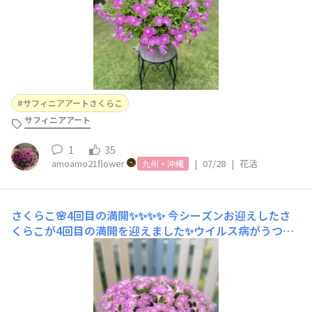
サフィニアアートさくらこ
サフィニアアート
1
35
amoamo21flower
|
07/28
|
花活
九州・沖縄
さくらこ🌸4回目の満開✨✨✨✨
今シーズンお迎えしたさ
くらこが4回目の満開を迎えました✨ウイルス病がうつっ
てるかもしれないので隔離して育てていました🪴咲いてき
たお花を見るまではドキドキでした💦無事に4回目の満開
を迎えることができて嬉しいです😍❤️