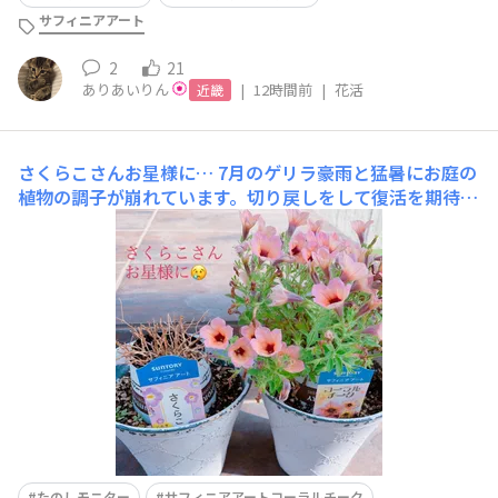
サフィニアアート
2
21
ありあいりん
|
12時間前
|
花活
近畿
さくらこさんお星様に…
7月のゲリラ豪雨と猛暑にお庭の
植物の調子が崩れています。切り戻しをして復活を期待し
た、さくらこさん。枯れてしまいました😭やはり、自称
日本一暑い街の夏は植物の管理もガーデニング意欲を保つ
のも大変です。コーラルチークはボサボサで、お花は小さ
めですが色はとても綺麗で私好みです。さくらこの分まで
大切に育てま
たのしモニター
サフィニアアートコーラルチーク