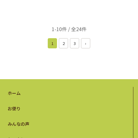
1-10件 / 全24件
1
2
3
›
ホーム
お便り
みんなの声