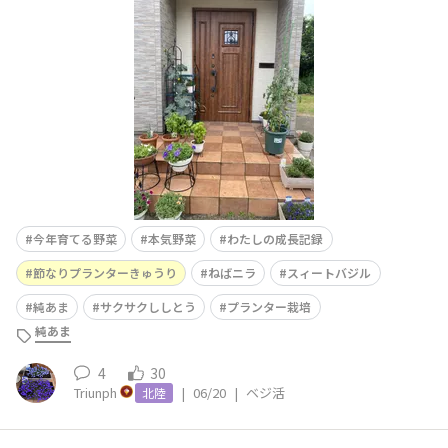
た｡ねばニラはようやくしっかりしてきて収穫が待ち遠し
い😃スィートバジルは今いちばん食べてるかもです😌も
う穫れすぎ確定かも〜😅萎れてるのは水やりしてすぐだ
から😅純あま🍅は1本仕
今年育てる野菜
本気野菜
わたしの成長記録
節なりプランターきゅうり
ねばニラ
スィートバジル
純あま
サクサクししとう
プランター栽培
純あま
4
30
Triunph
|
06/20
|
ベジ活
北陸