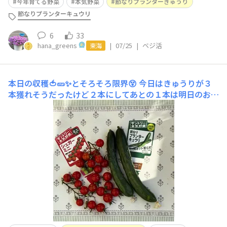
今年育てる野菜
本気野菜
節なりプランターきゅうり
節なりプランターキュウリ
6
33
hana_greens
|
07/25
|
ベジ活
東海
本日の収穫🍅🥒✨とそろそろ限界😵
今日はきゅうりが３
本獲れそうだったけど２本にしてあとの１本は明日のお楽
しみにした🤭この暑さでベビーきゅうりが黄色くなってた
から泣く泣く２つ取りました😢そしてもう少し頑張って
ほしいので朝から夫に協力してもらい半日日陰の場所に移
動しました🪴ミニトマトはシュガーミニの方はもうそろそ
ろ限界みたい😢純あま（で