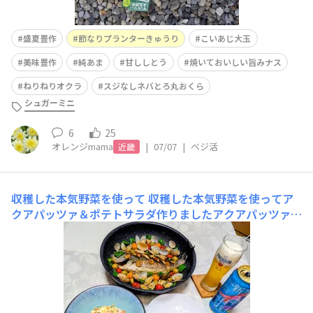
盛夏豊作
節なりプランターきゅうり
こいあじ大玉
美味豊作
純あま
甘ししとう
焼いておいしい旨みナス
ねりねりオクラ
スジなしネバとろ丸おくら
シュガーミニ
6
25
オレンジmama
|
07/07
|
ベジ活
近畿
収穫した本気野菜を使って
収穫した本気野菜を使ってア
クアパッツァ＆ポテトサラダ作りましたアクアパッツァは
純あま･純あまオレンジ･美味豊作ミニトマトを使用しまし
たポテトサラダは節なりプランターキュウリを使いました
使用した本気野菜ミニトマトは赤とオレンジの両方がある
と料理に使うと彩りが綺麗になりますね毎年、赤＆オレン
ジ育ててます