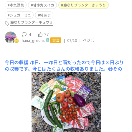
本気野菜
甘小丸スイカ
節なりプランターきゅうり
シュガーミニ
純あま
節なりプランターキュウリ
4
37
hana_greens
|
07/10
|
ベジ活
東海
今日の収穫
昨日、一昨日と雨だったので今日は３日ぶり
の収穫です。今日はたくさんの収穫ありました。😊その中
でもシュガーミニは１１個も収穫、美味豊作の中玉も3個
もとれました。🍅そして、きゅうりは…盛夏豊作が１本
(合計１０本目)節なりプランターきゅうりが1本(合計１０
本目)となりました。大きな方が盛夏豊作です。今日は