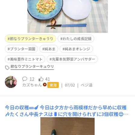
節なりプランターきゅうり
わたしの成長記録
プランター菜園
純あま
純あまオレンジ
美味豊作ミニトマト
先輩本気野菜アンバサダー
節なりプランターキュウリ
12
41
カズちゃん
|
07/02
|
ベジ活
東海
今日の収穫🥒🍆
今日は夕方から雨模様だから早めに収穫
🎶たくさん中長ナスは🐛に穴を開けられずに3個収穫😌節
なりプランターきゅうりはコンスタントに収穫できるのが
嬉しい☺️強健豊作がダメージを受けて、いつ収穫できるよ
うになるか分からないから尚更🎶甘小丸はピンポン玉サイ