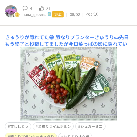
4
21
hana_greens
|
08/02
|
ベジ活
東海
きゅうりが隠れてた😆
節なりプランターきゅうり🥒先日
もう終了と投稿してましたが今日葉っぱの影に隠れている
きゅうりを見つけました👀✨やったー🙌嬉しいです😊他に
も小さなきゅうりも３つ見つけました😆このまま大きく
なってくれるといいな💕シュガーミニはこれで終了です楽
しませてくれてありがとう😊🍅✨ねりねりオクラと甘しし
とう、若獲り
甘ししとう
若獲りライムホルン
シュガーミニ
節なりプランターきゅうり
ねりねりオクラ