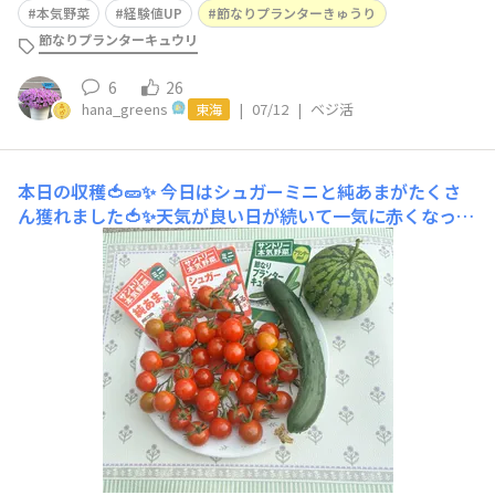
本気野菜
経験値UP
節なりプランターきゅうり
節なりプランターキュウリ
6
26
hana_greens
|
07/12
|
ベジ活
東海
本日の収穫🍅🥒✨
今日はシュガーミニと純あまがたくさ
ん獲れました🍅✨天気が良い日が続いて一気に赤くなった
みたい😆水切れで大きくならなかった甘小丸スイカ🍉と
節なりきゅうりもひとつ🥒甘小丸スイカも生き残っている
株にやっと雌花を見つけたので受粉しました何故か雄花が
多いです😅節なりきゅうりは成長点をカットしてから新
しい葉っぱ