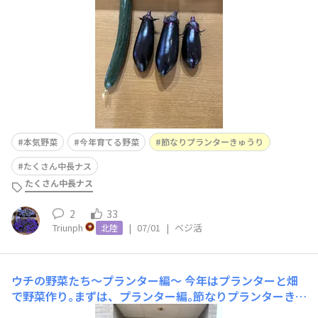
ズになってきたから、そろそろ施肥の時期｡トマトたちは
た
本気野菜
今年育てる野菜
節なりプランターきゅうり
たくさん中長ナス
たくさん中長ナス
2
33
Triunph
|
07/01
|
ベジ活
北陸
ウチの野菜たち〜プランター編〜
今年はプランターと畑
で野菜作り｡まずは、プランター編｡節なりプランターきゅ
うり🥒順調に収穫できています😊これまで4本収穫しまし