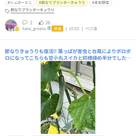
シュガーミニ
節なりプランターきゅうり
本気野菜
節なりプランターキュウリ
2
26
hana_greens
|
07/15
|
ベジ活
東海
節なりきゅうりも復活‼️
葉っぱが害虫と台風によりボロボ
ロになってこちらも甘小丸スイカと同様諦め半分でしたが
成長点をカットし少しずつ傷んだ葉っぱを取ってたらまた
復活してきてくれて小さなきゅうりがあちこちにぶら下が
ってきてます🥒✨やったね👍✨これもみんなSUN SUNのお
かげ🙏💕ひとりではできなかったですありがとうございま
す😭