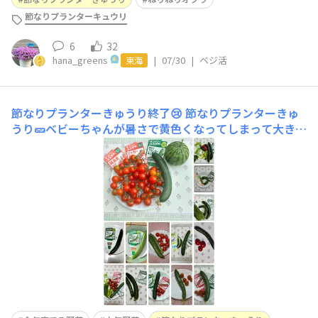
節なりプランターキュウリ
6
32
hana_greens
|
07/30
|
ベジ活
東海
節なりプランターきゅうり終了😢
節なりプランターきゅ
うり🥒ベビーちゃんが暑さで黄色くなってしまって大きく
なりません💦残念ですが今年はこれで終了ですね😢始め
の頃は害虫被害が酷くてどうなるかと思ったんですがなん
とか18本収穫することができました👍✨きゅうりってこん
なに美味しかったんだ⁉️と気づかせてもらいたくさん食べ
ました🥒私的には大