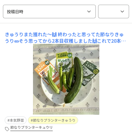
投稿日時
きゅうりまた獲れた〜🙌
終わったと思ってた節なりきゅ
うり🥒そう思ってから2本目収穫しました🙌これで20本目
になります😋置き場所変えたのが良かったみたいです
（たぶん）
本気野菜
節なりプランターきゅうり
節なりプランターキュウリ