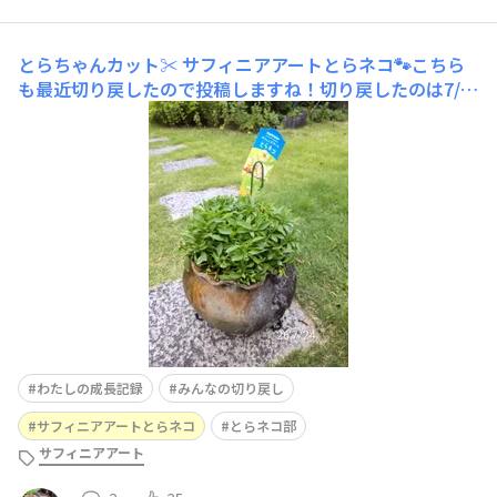
とらちゃんカット✂
サフィニアアートとらネコ🐾こちら
も最近切り戻したので投稿しますね！切り戻したのは7/2
47/19満開の時↓何度も満開を楽しみたいので満開から1
週間以内には切ります✂カット後はリキダスをあげてます
よとらちゃんのカットで意識してるのは丸く丸くですコー
ラルチークの漫画盛りよりも軽めの大盛り？？意味わから
ん
わたしの成長記録
みんなの切り戻し
サフィニアアートとらネコ
とらネコ部
サフィニアアート