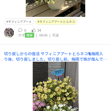
サフィニアアート
サフィニアアートとらネコ
0
34
かず
|
08/06
|
花活
関東
切り戻しからの復活
サフィニアアートとらネコ🐈梅雨入
り後、切り戻しました。切り戻し前。梅雨で株が傷んでい
ます。切り戻し後。汚い葉っぱを取り除いたらホネホネ
に。先端の葉っぱは残すように切り戻し。切り戻す時は光
合成ができるように、必ず枝の先端に多少は葉っぱを残す
ようにしています。枝だけにすると光合成できずに枯れる
リスクが高