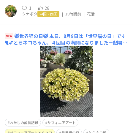
1
26
タナボタ
|
18時間前
|
花活
中国・四国
😸世界猫の日😺
本日、8月8日は「世界猫の日」です
NEW
🐈💕とらネコちゃん、４回目の満開になりましたー🙌暑い
中、相変わらず良く咲いてくれています🌼🌼🌼
わたしの成長記録
サフィニアアート
サフィニアアートとらネコ
世界猫の日
とらネコ部