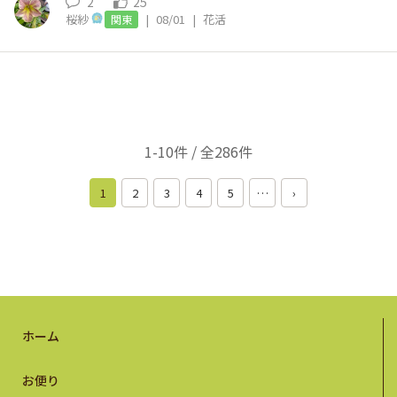
2
25
桜紗
|
08/01
|
花活
関東
1-10件 / 全286件
1
2
3
4
5
…
›
ホーム
お便り