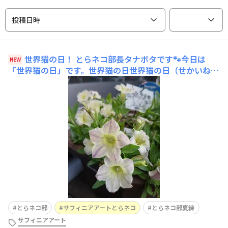
投稿日時
世界猫の日！
とらネコ部長タナボタです🐾今日は
NEW
「世界猫の日」です。世界猫の日世界猫の日（せかいねこ
のひ、英語：International Cat Day）は、毎年8月8日に
行われる記念日。2002年に国際動物福祉基金（英語版）
によって創設された。Wikipediaよりサフィニアアートと
らネコのタグには、茶トラの写
とらネコ部
サフィニアアートとらネコ
とらネコ部夏練
サフィニアアート