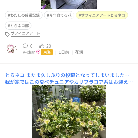
わたしの成長記録
今年育てる花
サフィニアアートとらネコ
とらネコ部
サフィニアアート
0
20
K-chan
|
1日前
|
花活
東海
とらネコ
またま久しぶりの投稿となってしまいました…
我が家ではこの夏ペチュニアやカリブラコア系はお迎えを
控えてますが、それでもお迎えしてるのがこの子です💖皆
さんのように密な満開には程遠いし出来ないけど咲いてく
れればいいんです🥰最近また伸びてきたのでお盆休み中に
カットしまーす✂️