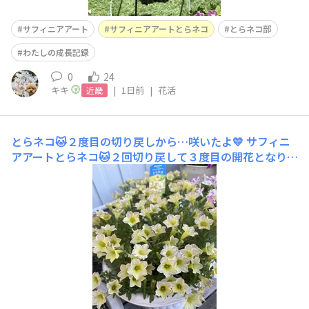
サフィニアアート
サフィニアアートとらネコ
とらネコ部
わたしの成長記録
0
24
キキ
|
1日前
|
花活
近畿
とらネコ🐱２度目の切り戻しから…咲いたよ💛
サフィニ
アアートとらネコ🐱２回切り戻して３度目の開花となり
ました🙌２度目までは茎も太くお花も大きかったのですが
3度目は茎が細くお花の色も薄くて小さいです。花殻摘ん
だりして様子みましたがこれ以上咲かないみたい…もっと
密に咲いてほしかったけどこの猛暑の中咲いてくれただけ
でもいいよね？咲いてくれてありがと