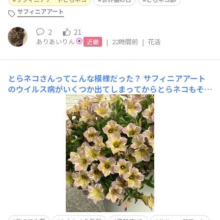
サフィニアアート
2
21
ありあいりん
|
22時間前
|
花活
近畿
とらネコさんってこんな模様だった？
サフィニアアート
のウイルス病がいくつか出てしまってからとらネコもその
疑いがあり少し隔離してて花殻も取らず切り戻しもせずに
水と液肥だけは他のお花のついでにあげてました🙏💦最近
たくさん咲いててとらネコの花の模様でこれがウイルスな
のか？そもそもこの模様なのか？わからなくなりました
😂皆さんのお花と比べて教え