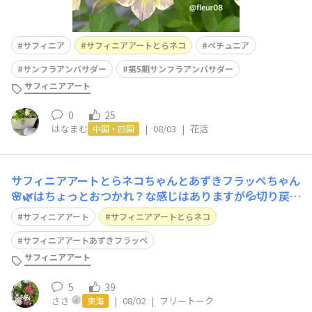
サフィニア
サフィニアアートとらネコ
ペチュニア
サンフラアンバサダー
第5期サンフラアンバサダー
サフィニアアート
0
25
はなまむ
|
08/03
|
花活
中国・四国
サフィニアアートとらネコちゃんとあずきフラッペちゃん
🌸🌿はちょっとおつかれ？な感じはありますが💦切り戻し
から咲いてきました。
サフィニアアート
サフィニアアートとらネコ
サフィニアアートあずきフラッペ
サフィニアアート
5
39
ささ
|
08/02
|
フリートーク
東海