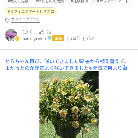
教えて先輩
わたしの失敗談
経験値UP
サフィニアアート
サフィニアアートとらネコ
サフィニアアート
6
26
hana_greens
|
1日前
|
花活
東海
とらちゃん再び、咲いてきました🐯
🧺から植え替えて、
よかったのか元気よく咲いてきました✨元気で何より👍