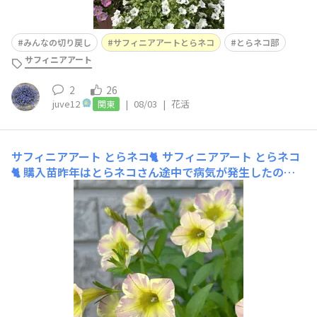
みんなの切り戻し
サフィニアアートとらネコ
とらネコ部
サフィニアアート
2
26
juve12
|
08/03
|
花活
関東
サフィニアアート とらネコ🐈
サフィニアアート とらネコ
🐈 購入苗昨年はとらネコさん途中で病気が発生したので
今年の目標は昨年より1日でも長くとらネコを楽しむこと
♩徒長してるけど今年は今のところ元気に成長してるので
昨年より長く楽しめそうです🌸