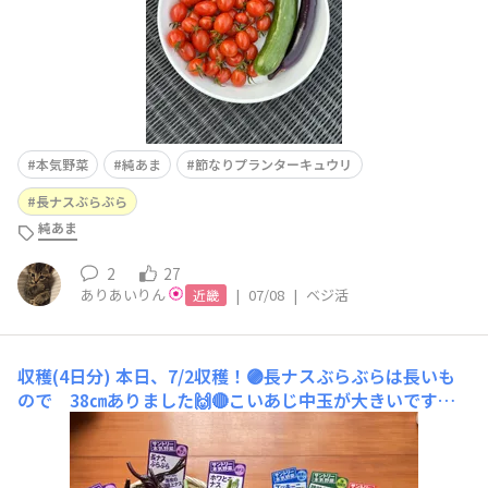
本気野菜
純あま
節なりプランターキュウリ
長ナスぶらぶら
純あま
2
27
ありあいりん
|
07/08
|
ベジ活
近畿
収穫(4日分)
本日、7/2収穫！🟣長ナスぶらぶらは長いも
ので 38㎝ありました🙌🔴こいあじ中玉が大きいです♪
大玉トマトくらいありそう 測ってみます125.8gあり
ました！公式では大玉80〜120g中玉40〜60gなので大玉
くらいあります😳↑7/1収穫↑6/30収穫🔴投稿させてもら