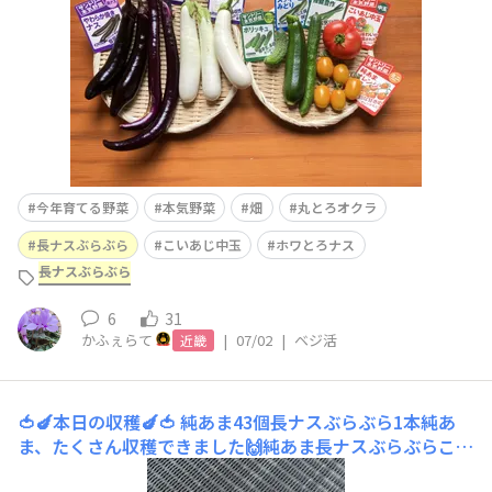
いましたが 甘小丸スイカ初収穫✨
今年育てる野菜
本気野菜
畑
丸とろオクラ
長ナスぶらぶら
こいあじ中玉
ホワとろナス
長ナスぶらぶら
6
31
かふぇらて
|
07/02
|
ベジ活
近畿
🍅🍆本日の収穫🍆🍅
純あま43個長ナスぶらぶら1本純あ
ま、たくさん収穫できました🙌純あま長ナスぶらぶらこち
らは甘小丸スイカ🍉お座布団スイカは収穫まだです今朝、