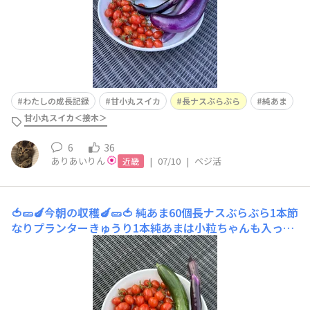
わたしの成長記録
甘小丸スイカ
長ナスぶらぶら
純あま
甘小丸スイカ＜接木＞
6
36
ありあいりん
|
07/10
|
ベジ活
近畿
🍅🥒🍆今朝の収穫🍆🥒🍅
純あま60個長ナスぶらぶら1本節
なりプランターきゅうり1本純あまは小粒ちゃんも入って
るけどたくさん収穫できました🍅小粒ちゃんはプチっとし
た食感が美味しくて好き😋