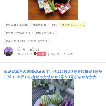
今年育てる野菜
本気野菜
畑
長ナスぶらぶら
やわらか焼きナス
ホワとろナス
ふんわりトロトロやわらかナス
6
28
かふぇらて
|
07/19
|
ベジ活
近畿
🍅🍆🍉本日の収穫🍉🍆🍅
甘小丸は2号＆3号を収穫🍉1号が
1.2キロのデカ小丸だったせいか2 号＆3号がなかなか大き
くならなかった😅重さを量ると400ちょいのちび小丸でし
た🍉小さいし色も薄めだけど味は甘くて美味しかったです
😋💕後は、純あま46個と長ナスぶらぶら４本収穫できま
した✨