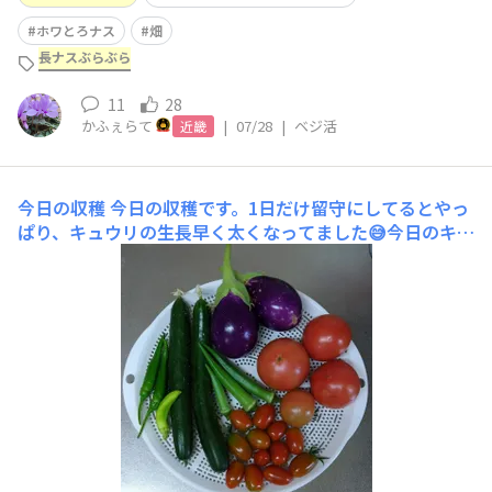
ホワとろナス
畑
長ナスぶらぶら
11
28
かふぇらて
|
07/28
|
ベジ活
近畿
今日の収穫
今日の収穫です。1日だけ留守にしてるとやっ
ぱり、キュウリの生長早く太くなってました😅今日のキュ
ウリは強健豊作1本と盛夏豊作１本です。🥒強健豊作は6月
2日の初収穫から数えると30本目となりました。👏去年も
強健豊作豊作育てたけれど、去年は23本で終了してるの
で今年は名前の通り大豊作で嬉しいです😍盛夏豊作