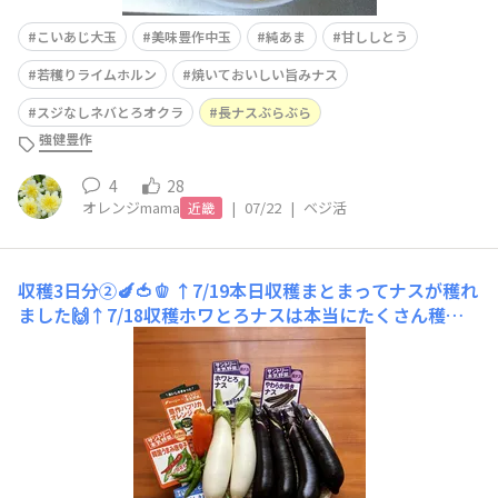
こいあじ大玉
美味豊作中玉
純あま
甘ししとう
若穫りライムホルン
焼いておいしい旨みナス
スジなしネバとろオクラ
長ナスぶらぶら
強健豊作
4
28
オレンジmama
|
07/22
|
ベジ活
近畿
収穫3日分②🍆🍅🫑
↑7/19本日収穫まとまってナスが穫れ
ました🙌↑7/18収穫ホワとろナスは本当にたくさん穫れ
ます♡↑7/17収穫🟣長ナスぶらぶら 35㎝🟣ふんわりト
ロトロやわらかナス29㎝長ーいのが穫れました🙌毎日収
穫嬉しいです🥹✨