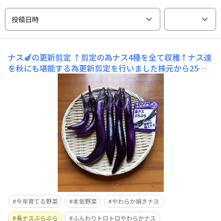
投稿日時
ナス🍆の更新剪定
↑剪定の為ナス4種を全て収穫↑ナス達
を秋にも堪能する為更新剪定を行いました株元から25㎝
の所を剣先スコップ🪏で穴を開け根切りしましたそこに肥
料を入れ水をあげましたしばらくナスは食べれませんが秋
茄子を楽しみに待ちたいと思います♪
今年育てる野菜
本気野菜
やわらか焼きナス
長ナスぶらぶら
ふんわりトロトロやわらかナス