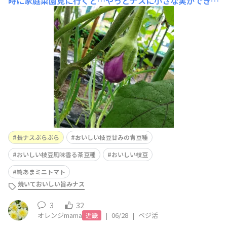
時に家庭菜園見に行くと…やっとナスに小さな実ができて
ました。🍆焼いておいしい旨みナスは実が2個ありまし
た。一番果は6月19日に摘果したのでこのまま育てます。
😊そして、長ナスぶらぶらは一番果できました。こちらは
摘果しました。おいしい枝豆２種類…甘みの青豆種と風味
香る茶豆種どちらも実ができ
長ナスぶらぶら
おいしい枝豆甘みの青豆種
おいしい枝豆風味香る茶豆種
おいしい枝豆
純あまミニトマト
焼いておいしい旨みナス
3
32
オレンジmama
|
06/28
|
ベジ活
近畿