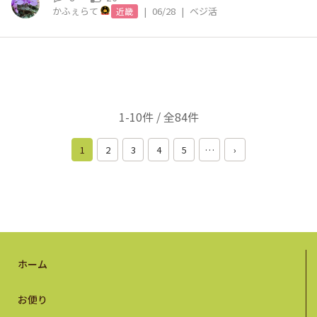
かふぇらて
|
06/28
|
ベジ活
近畿
1-10件 / 全84件
1
2
3
4
5
…
›
ホーム
お便り