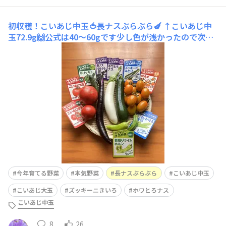
初収穫！こいあじ中玉🍅長ナスぶらぶら🍆
↑こいあじ中
玉72.9g🙌公式は40〜60gです少し色が浅かったので次は
完熟してから収穫したいです↑長ナスぶらぶら初✨29㎝🙌
収穫サイズは40〜60㎝ですが、地面に着いてしまう為収
穫！6/25収穫！↑純あまオレンジ25.6g🙌公式15〜20g↑
雨上がりなので10個の内8個も割れてる💦スープにいれて
美
今年育てる野菜
本気野菜
長ナスぶらぶら
こいあじ中玉
こいあじ大玉
ズッキーニきいろ
ホワとろナス
こいあじ中玉
8
26