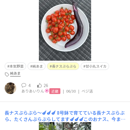
人工受粉しました最近、雄花しか咲かなかったけどやっと
雌花が🤩（右が雌花）ちょんちょんと人工受粉しときまし
た🤭
本気野菜
純あま
長ナスぶらぶら
甘小丸スイカ
純あま
4
26
ありあいりん
|
06/30
|
ベジ活
近畿
長ナスぶらぶら〜🍆🍆🍆
8号鉢で育てている長ナスぶらぶ
ら、たくさんぶらぶらしてます🍆🍆🍆このおナス、今まで
食べたおナスの中で1番ってぐらい美味しい😋これホント