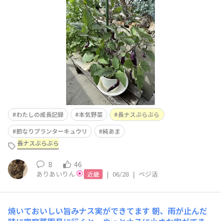
👍6号鉢で育てている節なりプランターキュウリ🥒鉢より
キュウリの方が大きい😂けど収穫できてます🤭🍆🥒🍅本
日の収穫🍅🥒🍆純あま35個節なりプランターキュウリ 1本
長ナスぶ
わたしの成長記録
本気野菜
長ナスぶらぶら
節なりプランターキュウリ
純あま
長ナスぶらぶら
8
46
ありあいりん
|
06/28
|
ベジ活
近畿
焼いておいしい旨みナス実ができてます
朝、雨が止んだ