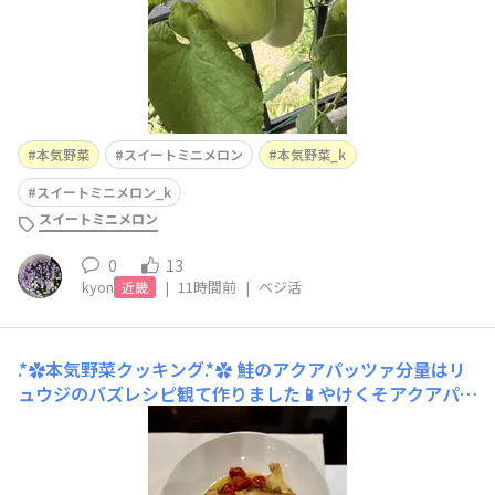
本気野菜
スイートミニメロン
本気野菜_k
スイートミニメロン_k
スイートミニメロン
0
13
kyon
|
11時間前
|
ベジ活
近畿
.*✿本気野菜クッキング.*✿
鮭のアクアパッツァ分量はリ
ュウジのバズレシピ観て作りました📱やけくそアクアパッ
ツァって題名の動画で、包丁🔪を使わないレシピなのにオ
シャレに見えませんか？🤭激安シャケが化けますよ✨本気
野菜のシュガーミニ🍅とライムホルン🫑入ってます。麻辣
湯こちらもバズレシピの脂肪燃焼マーラータンで麺が白滝