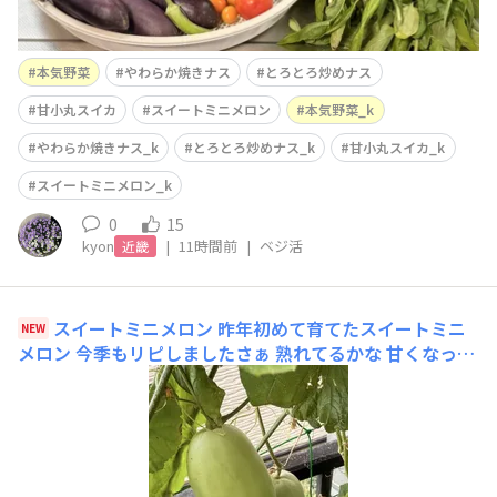
本気野菜
やわらか焼きナス
とろとろ炒めナス
甘小丸スイカ
スイートミニメロン
本気野菜_k
やわらか焼きナス_k
とろとろ炒めナス_k
甘小丸スイカ_k
スイートミニメロン_k
0
15
kyon
|
11時間前
|
ベジ活
近畿
スイートミニメロン
昨年初めて育てたスイートミニ
NEW
メロン 今季もリピしましたさぁ 熟れてるかな 甘くなって
るかなドキドキ ドキドキ💓なんか今年はウリハムシをよ
く見かけます毎朝の水やりの時に見かけたら手でトールを
してますが 毎日 毎日 見かけます しかも2匹重なり合って
イチャイチャしてるカップルもニームオイルを定期的に散
布