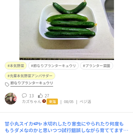
本気野菜
節なりプランターキュウリ
プランター菜園
先輩本気野菜アンバサダー
節なりプランターキュウリ
13
27
カズちゃん
|
08/05
|
ベジ活
東海
甘小丸スイカ🍉✨
水切れしたり害虫にやられたり何度も
もうダメなのかと思いつつ試行錯誤しながら育ててます🍉