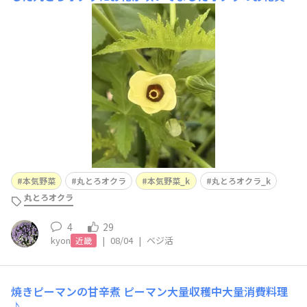
初めて見ました😊地面に落ちたお花しか見れず オクラの
お花の寿命が1日だけで夕方には落ちてしまうそうでこん
なに綺麗なお花なのに1日しか咲いていられないなんて な
んだか可哀想まだつぼみがいくつかあるので 咲いてる時
本気野菜
丸とろオクラ
本気野菜_k
丸とろオクラ_k
丸とろオクラ
4
29
kyon
|
08/04
|
ベジ活
近畿
焼きピーマンの甘辛煮
ピーマン大量収穫中大量消費料理
♪