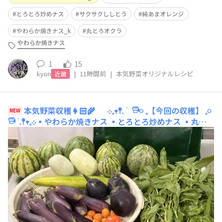
とろとろ炒めナス
サクサクししとう
純あまオレンジ
やわらか焼きナス_k
丸とろオクラ
やわらか焼きナス
1
15
kyon
|
11時間前
|
本気野菜オリジナルレシピ
近畿
本気野菜収穫👩🏻‍🌾
܀𓈒𖥧𖤣. ֒ 𓇥𓏸 𓈒【今回の収穫】‎ 𓈒𓏸
NEW
𓇥 ֒ .𖤣𖥧𓈒܀▪︎やわらか焼きナス ▪︎とろとろ炒めナス ▪︎丸と
ろオクラ ▪︎純あまオレンジ ▪︎ こいあじ中玉 ▪︎強健豊作
▪︎甘小丸スイカ ▪︎スイートミニメロン ▪︎スイート