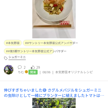
なんですがハマ
本気野菜
#サントリー本気野菜公式アンバサダー
#第5期サントリー本気野菜公式アンバサダー
シュガーミニ
2
29
ちむ
|
08/06
|
本気野菜オリジナルレシピ
関東
伸びすぎちゃいました😅
さグルメバジルをシュガーミニ
の虫除けとして一緒にプランターに植えましたトマトはそ
ろそろ終わりが近づいていますがバジルはとっても元気で
す気がつけばお花が沢山咲いて枝も太くなってました😅