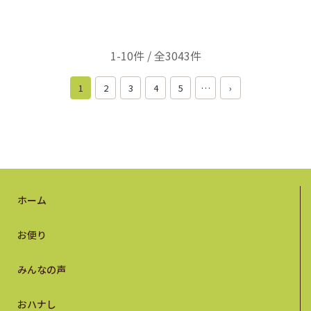
1-10件 / 全3043件
1
2
3
4
5
…
›
ホーム
お便り
みんなの声
おハナし