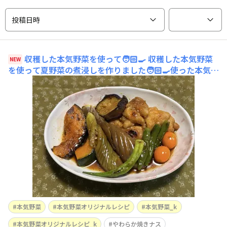
投稿日時
収穫した本気野菜を使って🧑🏻‍🍳
収穫した本気野菜
NEW
を使って夏野菜の煮浸しを作りました🧑🏻‍🍳使った本気野
菜は ▪︎やわらか焼きナス ▪︎とろとろ炒めナス ▪︎純あまオ
レンジ ▪︎丸とろオクラ ▪︎サクサクししとうですお酢が好
きで 特に黒酢が好きで なので 煮浸しに少し多めに黒酢を
入れて作りました
本気野菜
本気野菜オリジナルレシピ
本気野菜_k
本気野菜オリジナルレシピ_k
やわらか焼きナス