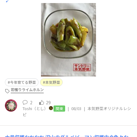
今年育てる野菜
本気野菜
若穫りライムホルン
2
29
Toshi（とし）
|
08/03
|
本気野菜オリジナルレシ
関東
ピ