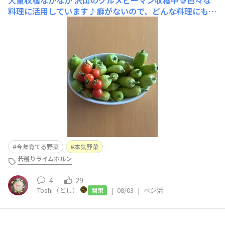
大量収穫なかなか
沢山のグルメピーマン収穫中🫑色々な
料理に活用しています♪癖がないので、どんな料理にも使
い易くて美味しいです😋
今年育てる野菜
本気野菜
若穫りライムホルン
4
29
Toshi（とし）
|
08/03
|
ベジ活
関東