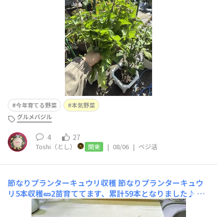
花束みたいです💐
今年育てる野菜
本気野菜
グルメバジル
4
27
Toshi（とし）
|
08/06
|
ベジ活
関東
節なりプランターキュウリ収穫
節なりプランターキュウ
リ5本収穫🥒2苗育ててます、累計59本となりました♪ 以
前に比べてキュウリの形がスマートじゃないけど収穫でき
て嬉しいです☺️もう少し収穫できそう♪