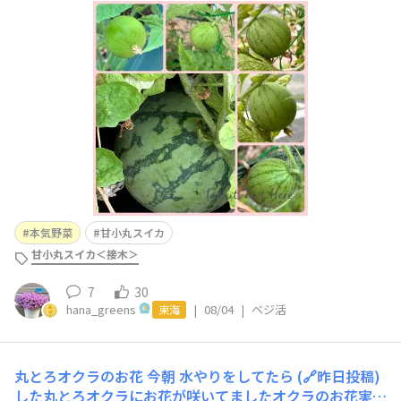
今朝のスイカの様子です😍大きく写っているスイカが収
穫間近なスイカです🙌小さなスイカの赤ちゃんも５つ見つ
けたので嬉しいです😊✨このまま収穫まで順調にいきます
ように🙏💕
本気野菜
甘小丸スイカ
甘小丸スイカ＜接木＞
7
30
hana_greens
|
08/04
|
ベジ活
東海
丸とろオクラのお花
今朝 水やりをしてたら (🔗昨日投稿)
した丸とろオクラにお花が咲いてましたオクラのお花実物