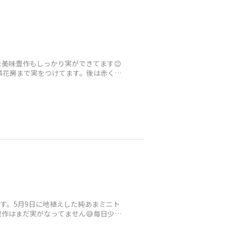
美味豊作もしっかり実ができてます😊
4花房まで実をつけてます。後は赤く色
す。5月9日に地植えした純あまミニト
豊作はまだ実がなってません😅毎日少し