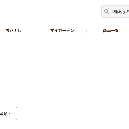
おハナし
マイガーデン
商品一覧
Instagram_花
Instagram_本気野菜
GreenSnap
昇順