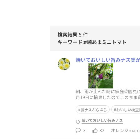
検索結果
5 件
キーワード:#純あまミニトマト
焼いておいしい旨みナス実
朝、雨が止んだ時に家庭菜園見に
月19日に摘果したのでこのまま
の青豆種と風味香る茶豆種どち
長ナスぶらぶら
おいしい枝豆
焼いておいしい旨みナス
3
32
オレンジmam