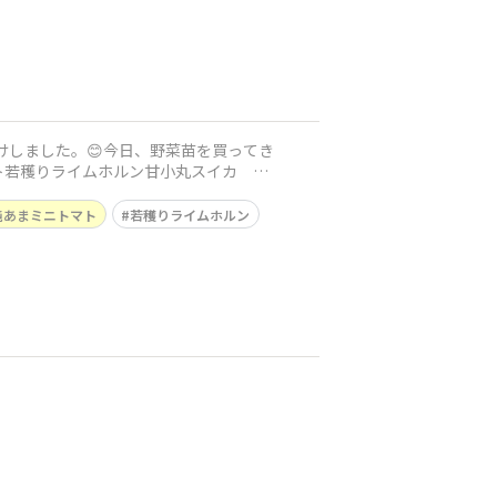
けしました。😊今日、野菜苗を買ってき
ト若穫りライムホルン甘小丸スイカ …
純あまミニトマト
若穫りライムホルン