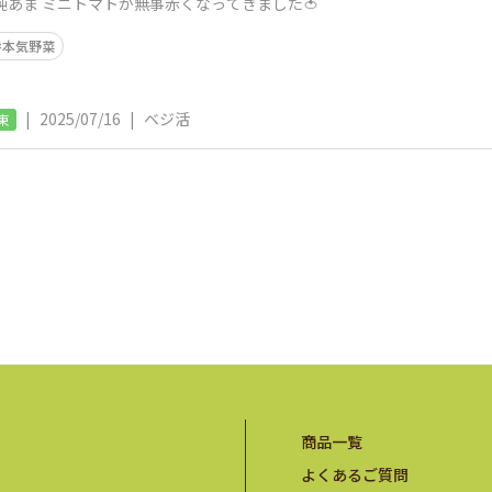
純あま ミニトマトが無事赤くなってきました🍅
本気野菜
|
2025/07/16
|
ベジ活
東
商品一覧
よくあるご質問