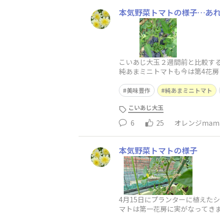
本気野菜トマトの様子…あ
こいあじ大玉２週間前と比較する
純あまミニトマトも今は第4花房
付くのを待つばかりです。甘い
美味豊作
純あまミニトマト
こいあじ大玉
6
25
オレンジmam
本気野菜トマトの様子
4月15日にプランターに植えた
マトは第一花房に実がなってきま
ずつ生長感じられ、収穫までの