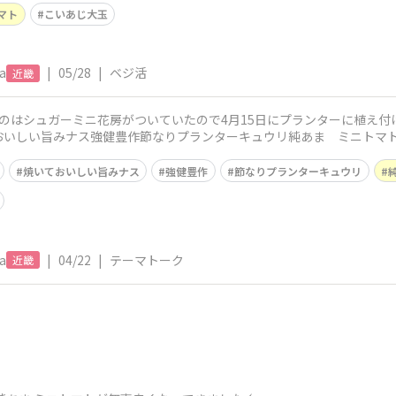
マト
こいあじ大玉
a
|
05/28
|
ベジ活
近畿
のはシュガーミニ花房がついていたので4月15日にプランターに植え付
おいしい旨みナス強健豊作節なりプランターキュウリ純あま ミニトマ
植える予定
焼いておいしい旨みナス
強健豊作
節なりプランターキュウリ
a
|
04/22
|
テーマトーク
近畿