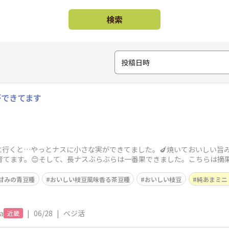
検索
投稿日時
ができてます
行くと…やっとナスに小さな実ができてました。🍆焼いておいしい旨み
育てます。😊そして、長ナスぶらぶらは一番果できました。こちらは摘
らも実ができ
甘みの青豆種
おいしい枝豆風味香る茶豆種
おいしい枝豆
純あまミニ
a
|
06/28
|
ベジ活
近畿