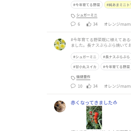
今年育てる野菜
純あまミニト
シュガーミニ
6
34
オレンジmam
#今年育てる野菜既に植えてある
ました。長ナスぶらぶら焼いて
とりあえず１苗購入。今年は3苗
シュガーミニ
長ナスぶらぶら
甘小丸スイカ
今年育てる野菜
強健豊作
10
34
オレンジmam
赤くなってきました🍅