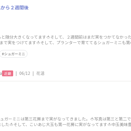
れから２週間後
と随分大きくなってます🍅そして、２週間前はまだ実をつかてなかった
まで実をつけてます🍅そして、プランターで育ててるシュガーミニも第
美味しいトマト
シュガーミニ
a
|
06/12
|
花活
近畿
シュガーミニは第三花房まで実がなってきました。🍅写真は第三と第二で
した🍅そして、こいあじ大玉も第一花房に実がなってます🍅中玉美味
期間も楽しみ