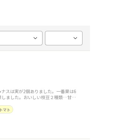
ナスは実が2個ありました。一番果は6
果しました。おいしい枝豆２種類…甘み
トマト