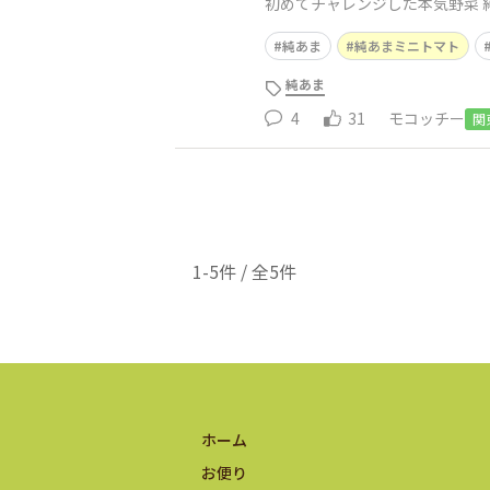
初めてチャレンジした本気野菜 
純あま
純あまミニトマト
純あま
4
31
モコッチー
関
1-5件 / 全5件
ホーム
お便り