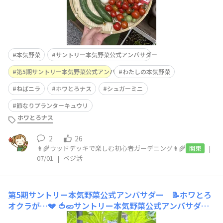
本気野菜
サントリー本気野菜公式アンバサダー
第5期サントリー本気野菜公式アンバサダー
わたしの本気野菜
ねばニラ
ホワとろナス
シュガーミニ
節なりプランターキュウリ
ホワとろナス
2
26
👩‍🌾ウッドデッキで楽しむ初心者ガーデニング👩‍🌾
|
関東
07/01
|
ベジ活
第5期サントリー本気野菜公式アンバサダー 📝ホワとろ
オクラが…💔
🍅🥒サントリー本気野菜公式アンバサダー
活動報告🫑🍆 【プランター（ベランダ）コース】🌱ホワ