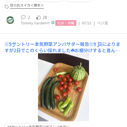
甘小丸スイカ＜接木＞
2
28
Tommy Garden🌱
|
07/15
|
ベジ活
九州・沖縄
❀𖥨᩠ׄ݁サントリー本気野菜アンバサダー報告❀𖥨᩠ׄ݁
日によりま
すが2日でこのくらい採れました☘️お裾分けすると喜んで
もらえます☺️さて、梅雨明けもきゅうりが採れる方法をY
ouTubeで見たのでやってみました。節なりプランターき
ゅうりは摘心なしで現在29本収穫できましたが、葉かき
をして脇芽を生長させるとまだ収穫できるようです🥒ジメ
ジメなこの時期に根回り
#サントリー本気野菜公式アンバサダー