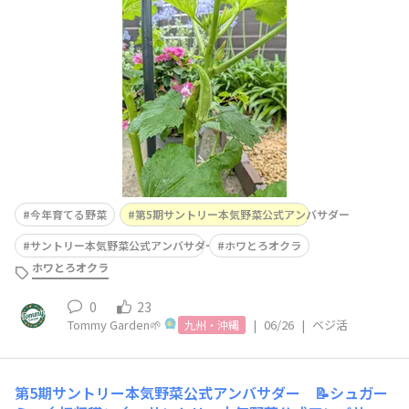
とろオクラちょっと悲しいのです・・・😢オクラの花は
咲くのに、その後なかなか育ちません。ぽろっと落ちるの
です・・・(;´･ω･)育っているオクラもあるので完全に収
穫できないわけではないんだけど。これが育ってたらも
今年育てる野菜
第5期サントリー本気野菜公式アンバサダー
サントリー本気野菜公式アンバサダー
ホワとろオクラ
ホワとろオクラ
0
23
Tommy Garden🌱
|
06/26
|
ベジ活
九州・沖縄
第5期サントリー本気野菜公式アンバサダー 📝シュガー