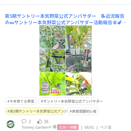
第5期サントリー本気野菜公式アンバサダー 📝近況報告
🍅🥒サントリー本気野菜公式アンバサダー活動報告🫑🍆
【プランター（ベランダ）コース】🌱シュガーミニ🌱若穫
りライムホルン🌱節なりプランターキュウリ🌱ねばニラ🌱
ホワとろオクラ🌱甘小丸スイカ 順調なものもあれば、虫
がついたり水切れ寸前になって焦ったり・・・。いろいろ
ありますが、初心者ながら頑張ってる方だと
今年育てる野菜
サントリー本気野菜公式アンバサダー
第5期サントリー本気野菜公式アンバサダー
家庭菜園初心者
2
26
Tommy Garden🌱
|
06/01
|
ベジ活
九州・沖縄