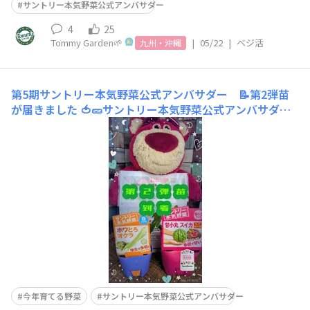
サントリー本気野菜公式アンバサダー
4
25
Tommy Garden🌱
|
05/22
|
ベジ活
九州・沖縄
第5期サントリー本気野菜公式アンバサダー 📝第2弾苗
が届きました
🍅🥒サントリー本気野菜公式アンバサダー
活動報告🫑🍆ホワとろオクラと甘小丸スイカが届きまし
た。オクラは袋栽培で、スイカはプランターを買いまし
た。オクラ大好きなので収穫が楽しみです(っ ॑꒳ ॑c)
ゎ‹ゎ‹♩
今年育てる野菜
サントリー本気野菜公式アンバサダー