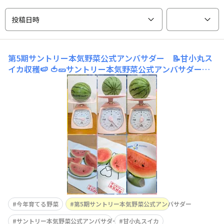
投稿日時
第5期サントリー本気野菜公式アンバサダー 📝甘小丸ス
イカ収穫🍉
🍅🥒サントリー本気野菜公式アンバサダー活
動報告🫑🍆 【プランター（ベランダ）コース】🌱甘小丸
スイカ5つ成ってるうちの3つを既に収穫、美味しく頂き
ました( ˘ω₍˘ )⁾⁾素人ながら、甘味も申し分ない普通のスイ
カのミニバージョンが育てられる手軽さは良いですね👍た
だ、やはりスイカは畑栽培の方がたくさん実
今年育てる野菜
第5期サントリー本気野菜公式アンバサダー
サントリー本気野菜公式アンバサダー
甘小丸スイカ