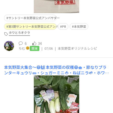
サントリー本気野菜公式アンバサダー
第5期サントリー本気野菜公式アンバサダー
PR
本気野菜
ホワとろオクラ
6
34
ちむ
|
07/06
|
本気野菜オリジナルレシピ
関東
本気野菜大集合〜😆🙌
本気野菜の収穫😆🧺・節なりプラ
ンターキュウリ🥒・シュガーミニ🍅・ねばニラ🌱・ホワと
ろナス🍆を収穫しました〜👏ねばニラは初収穫ということ
で早速色々な料理を作りました🍳料理投稿はまた次回☺️