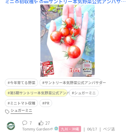
ミニ🍅初収穫✨
🍅🥒サントリー本気野菜公式アンバサダ
ー活動報告🫑🍆 【プランター（ベランダ）コース】🌱シ
ュガーミニ1房全部赤くなったら収穫しようと思ってたけ
ど、カラスが突きに来るとか虫が来るとか敵も多いみたい
なので赤くなったところだけ収穫しました。めちゃくちゃ
艶々です✨色付き前の写真ですが…なんと!一番下の房だ
けで
今年育てる野菜
サントリー本気野菜公式アンバサダー
第5期サントリー本気野菜公式アンバサダー
シュガーミニ
ミニトマト収穫
PR
シュガーミニ
7
27
Tommy Garden🌱
|
06/17
|
ベジ活
九州・沖縄