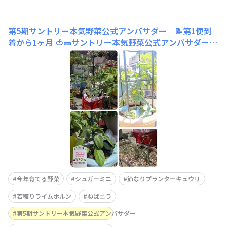
第5期サントリー本気野菜公式アンバサダー 📝第1便到
着から1ヶ月
​🍅🥒サントリー本気野菜公式アンバサダー活
動報告🫑🍆ミニトマトは実が膨らみ始めました。受粉出来
てて良かった〜🍅キュウリはどんどん大きくなって早速1
つ収穫。摘果が遅かっただけですけど。穫れたてはみずみ
ずしくてシャキシャキ。穫れたて野菜ってこういう事なん
だ!って実感しました。ピーマンはお花が付き始めたの
今年育てる野菜
シュガーミニ
節なりプランターキュウリ
若穫りライムホルン
ねばニラ
第5期サントリー本気野菜公式アンバサダー