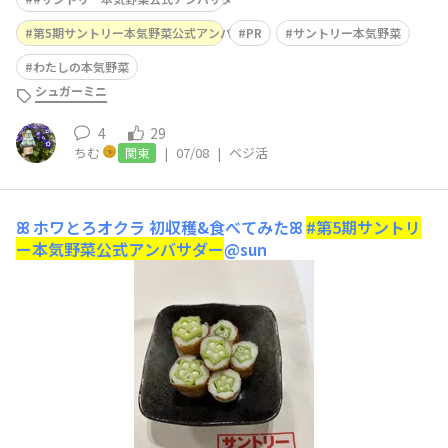
第5期サントリー本気野菜公式アンバサダー
PR
サントリー本気野菜
わたしの本気野菜
シュガーミニ
4
29
ちむ
|
07/08
|
ベジ活
関東
ꕤ ホワとろオクラ 初収穫&食べてみたꕤ
#第5期サントリ
ー本気野菜公式アンバサダー
@sun