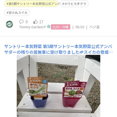
第5期サントリー本気野菜公式アンバサダー
ホワとろオクラ
甘小丸スイカ
0
17
Tommy Garden🌱
|
05/10
|
ベジ活
九州・沖縄
サントリー本気野菜
第5期サントリー本気野菜公式アンバ
サダーの残りの苗無事に受け取りました🌱スイカの育成楽
しみです😋サントリー本気野菜様ありがとうございます
😊