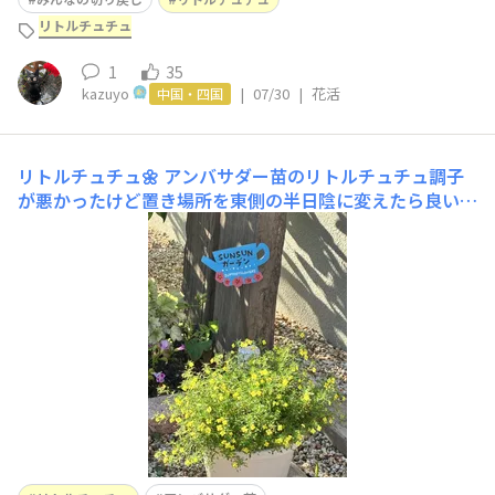
リトルチュチュ
1
35
kazuyo
|
07/30
|
花活
中国・四国
リトルチュチュ🌼
アンバサダー苗のリトルチュチュ調子
が悪かったけど置き場所を東側の半日陰に変えたら良い感
じになってきました🌼このまま枯れてしまうのかと心配で
したのでホッとしました😮‍💨