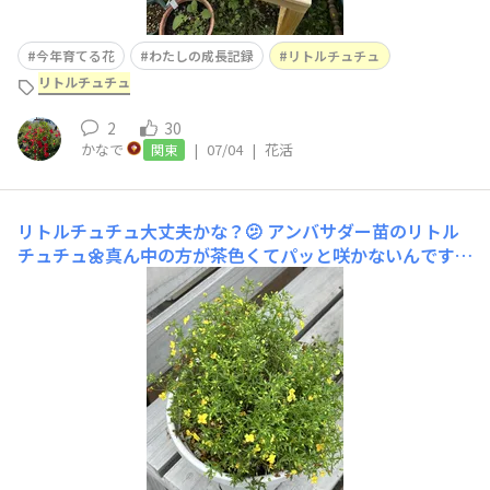
今年育てる花
わたしの成長記録
リトルチュチュ
リトルチュチュ
2
30
かなで
|
07/04
|
花活
関東
リトルチュチュ大丈夫かな？🫤
アンバサダー苗のリトル
チュチュ🌼真ん中の方が茶色くてパッと咲かないんです
😢イマイチなのでまた切り戻しました！真ん中茶色だか
ら浅めに切りました✂️これで良いのかわからないけど前回
の切り戻しが遅かったのかと思います😢大丈夫かなー？
初めて育ててるので心配です💦切り戻しの後はＸエナジー
をあげました！下の写真