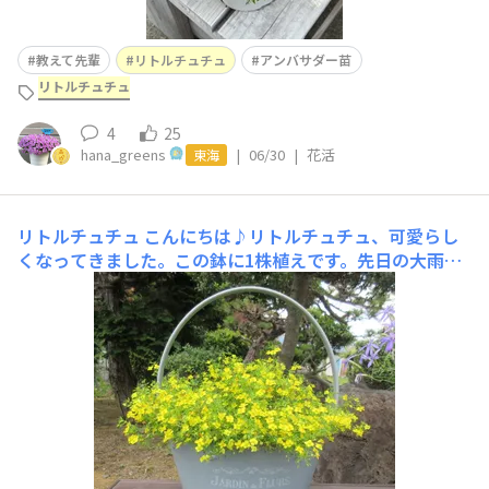
教えて先輩
リトルチュチュ
アンバサダー苗
リトルチュチュ
4
25
hana_greens
|
06/30
|
花活
東海
リトルチュチュ
こんにちは♪リトルチュチュ、可愛らし
くなってきました。この鉢に1株植えです。先日の大雨、
ここに居てもらいました。雨ざらしでも平気ですね。好き
な花色です💗6月8日​https://sunsungarden.jp/announce
ments/9tfy3mt2wm7o0x8d​