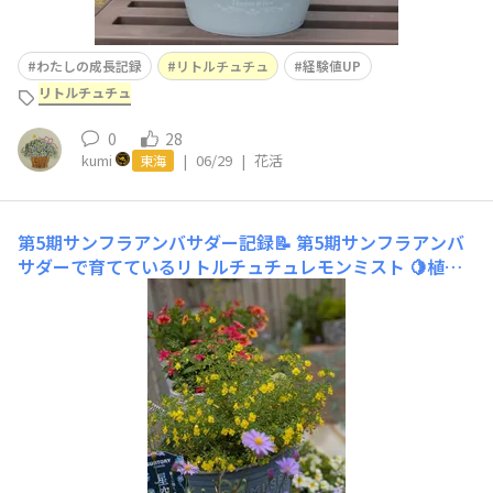
わたしの成長記録
リトルチュチュ
経験値UP
リトルチュチュ
0
28
kumi
|
06/29
|
花活
東海
第5期サンフラアンバサダー記録📝
第5期サンフラアンバ
サダーで育てているリトルチュチュレモンミスト 🍋植え
付けた時にストレスをかけてしまったのか、なかなか成長
せずに心配してました💦ようやく黄色のお花がふわふわ咲
いてきました🥹✨️このリトルチュチュというお花、サンフ
ラアンバサダーをさせていただいて初めて知ることができ
ました🥰咲き終わっ