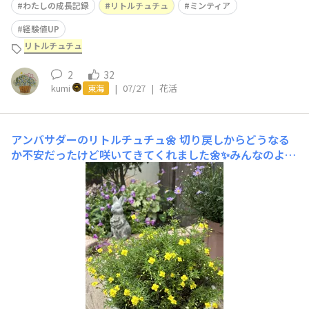
わたしの成長記録
リトルチュチュ
ミンティア
経験値UP
リトルチュチュ
2
32
kumi
|
07/27
|
花活
東海
アンバサダーのリトルチュチュ🌼
切り戻しからどうなる
か不安だったけど咲いてきてくれました🌼✨みんなのよう
にモリモリと咲かせるにはどうしたらいいのかな？中が茶
色くなってるから何かするのも怖い気もする😨わかる方
いたら教えてください🙏💕6月30日の様子です中の方は茶
色く枯れたようになっています😢