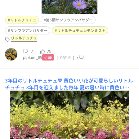
リトルチュチュ
第5期サンフラアンバサダー
サンフラアンバサダー
リトルチュチュレモンミスト
リトルチュチュ
2
25
plplant_85
|
06/16
|
花活
近畿
3年目のリトルチュチュ💛
黄色い小花が可愛らしいリトル
チュチュ 3年目を迎えました毎年 夏の暑い時に黄色い可
愛らしい小花をいっぱい咲かせて満開になります今 つぼ
みがいっぱい💛楽しみです😊 小さな 小さな つぼみがいっ
ぱい💛