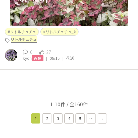
リトルチュチュ
リトルチュチュ_k
リトルチュチュ
0
27
kyon
|
06/15
|
花活
近畿
1-10件 / 全160件
1
2
3
4
5
…
›