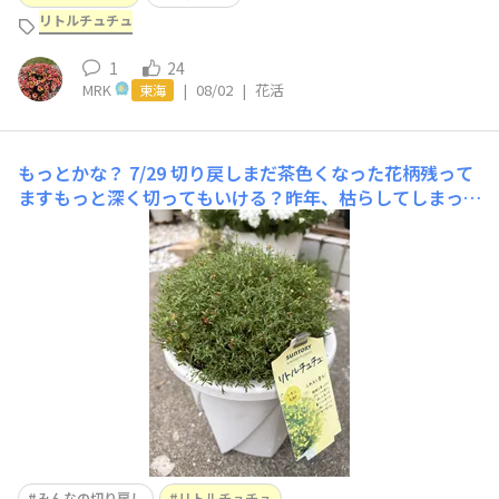
リトルチュチュ
1
24
MRK
|
08/02
|
花活
東海
もっとかな？
7/29 切り戻しまだ茶色くなった花柄残って
ますもっと深く切ってもいける？昨年、枯らしてしまった
ので おっかなびっくりで バッサリいけないワタシ😓
ほんとは もっとやっちゃいたいんだけどね😆カット前
みんなの切り戻し
リトルチュチュ