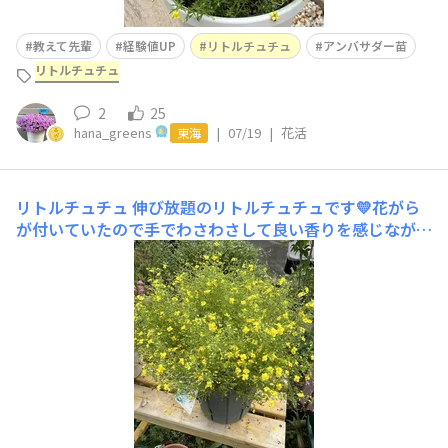
教えて先輩
経験値UP
リトルチュチュ
アンバサダー苗
リトルチュチュ
2
25
hana_greens
|
07/19
|
花活
東海
リトルチュチュ
伸び放題のリトルチュチュです💛花がら
が付いていたので手でわさわさして良い香りを感じながら
花がらを払っていると小さいいも虫が1匹🐛😱いも虫あち
こちの葉っぱについています😣鉢の脇からもお花発見💡