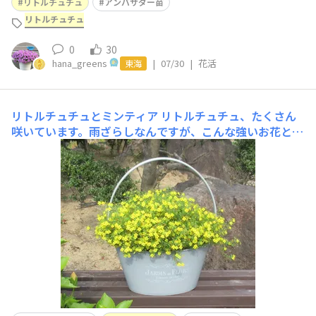
リトルチュチュ
アンバサダー苗
リトルチュチュ
0
30
hana_greens
|
07/30
|
花活
東海
リトルチュチュとミンティア
リトルチュチュ、たくさん
咲いています。雨ざらしなんですが、こんな強いお花とは
知りませんでした。数年前に育て時はすぐに枯らしてしま
いました(^_^;)6月29日​https://sunsungarden.jp/annou
ncements/nadpoecjcm53d6fj​2年目のミンティア。咲い
ていた