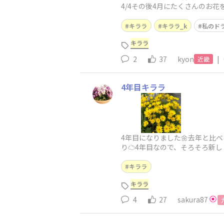
4/4その後4月にたくさんのお
キララ
キララ_k
私のド
キララ
2
37
kyon
|
近畿
4年目キララ
4年目になりました🌼去年と比
り☁️4年目なので、そろそろ新
花なので、何だか思い出深くて…
キララ
キララ
4
27
sakura87