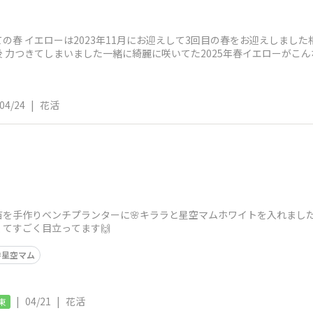
の春 イエローは2023年11月にお迎えして3回目の春をお迎えしました
 力つきてしまいました一緒に綺麗に咲いてた2025年春イエローがこん
04/24
|
花活
苗を手作りベンチプランターに🌸キララと星空マム​ホワイトを入れまし
くてすごく目立ってます🙌
星空マム
|
04/21
|
花活
東