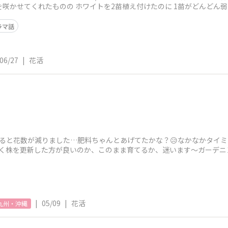
花を咲かせてくれたものの ホワイトを2苗植え付けたのに 1苗がどんどん
ラマ話
06/27
|
花活
べると花数が減りました…肥料ちゃんとあげてたかな？😥なかなかタイ
しく株を更新した方が良いのか、このまま育てるか、迷います〜ガーデ
🥺花殻増
|
05/09
|
花活
九州・沖縄