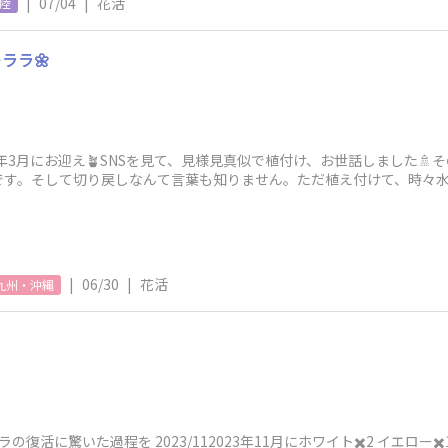
|
07/04
|
花活
陸
ララ🌼
3年3月にお迎え🪴SNSを見て、見様見真似で植付け、お世話しました
です。そして切り戻しなんて言葉も知りません。ただ植え付けて、時々
り
|
06/30
|
花活
九州・沖縄
復活に驚いた過程を 2023/112023年11月にホワイト✖️2 イエロー✖