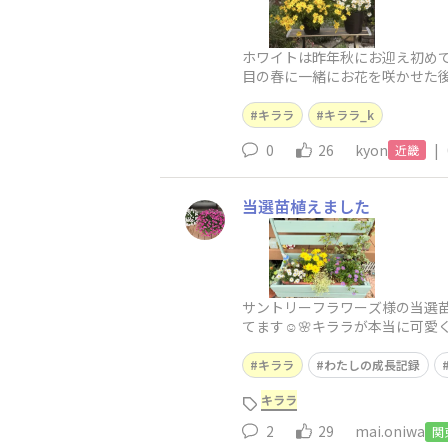
ホワイトは昨年秋にお迎え初めて
目の春に一緒にお花を咲かせた後
た後 切り戻さないで育てた
キララ
キララ_k
0
26
kyon
|
近畿
当選苗植えました
​サントリーフラワーズ様の当選
てます☺️🌸キララが本当に可愛
キララ
わたしの成長記録
キララ
2
29
mai.oniwa
関