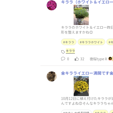
キララ（ホワイト＆イエロ
キララのホワイト＆イエロー昨
形を整えますかね😊
キララ
キララホワイト
キララ
0
32
夜桜typeＲ
🌼キラライエロー満開です
10月12日に植え付けたキララ
んですよね😍​そんなキララち
と同じやり方、「上は切らずに
わたしの成長記録
キララ