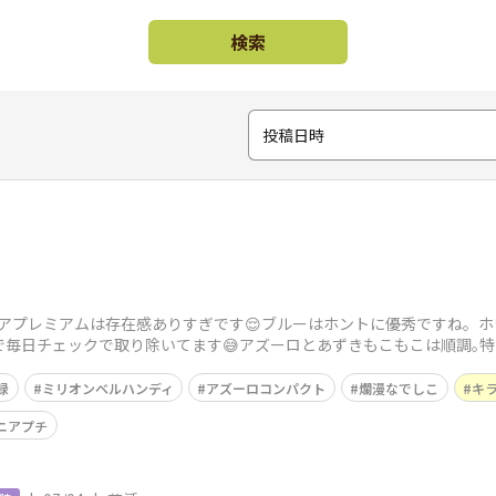
検索
投稿日時
アプレミアムは存在感ありすぎです😌ブルーはホントに優秀ですね。
悪いので毎日チェックで取り除いてます😅アズーロとあずきもこもこは順調
😊そうそ
録
ミリオンベルハンディ
アズーロコンパクト
爛漫なでしこ
キ
ニアプチ