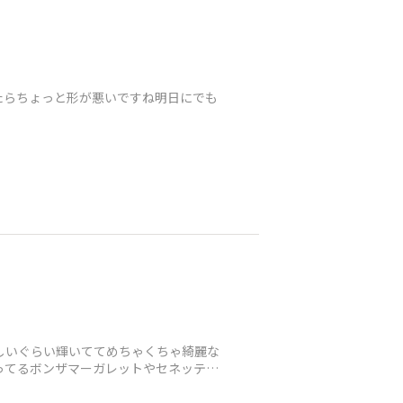
たらちょっと形が悪いですね明日にでも
眩しいぐらい輝いててめちゃくちゃ綺麗な
やってるボンザマーガレットやセネッティ