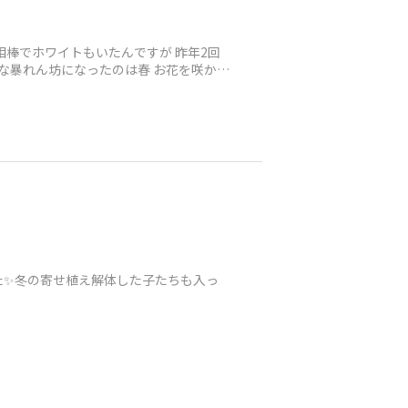
相棒でホワイトもいたんですが 昨年2回
な暴れん坊になったのは春 お花を咲かせ
た✨冬の寄せ植え解体した子たちも入っ