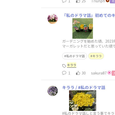
1
25
Triunph
北
『私のドラマ話』初めてのキ
ガーデニングを始めた頃、202
マーガレットだと思っていた頃
切り戻しせずに冬に。2024.2切
私のドラマ話
キララ
キララ
1
30
sakura87
キララ / #私のドラマ話
#私のドラマ話しと言う事でキララの