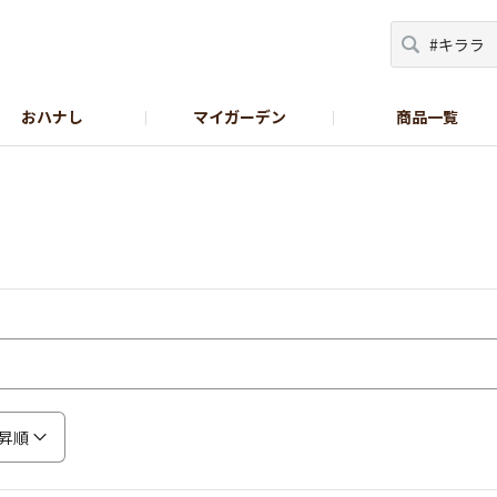
おハナし
マイガーデン
商品一覧
Instagram_花
Instagram_本気野菜
GreenSnap
昇順