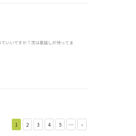
事でいいですか？次は夏越しが待ってま
1
2
3
4
5
…
›