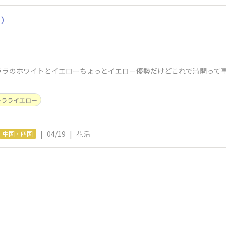
ー）
ララのホワイトとイエローちょっとイエロー優勢だけどこれで満開って
キラライエロー
|
04/19
|
花活
中国・四国