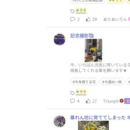
キララ
2
29
ありあいりん
記念撮影🥰
今、いちばん元気に咲いている
成長してくれる事を願います🍀
今年育てる花
今週の一枚
キララ
4
27
Triunph
北
暴れん坊に育ててしまった 