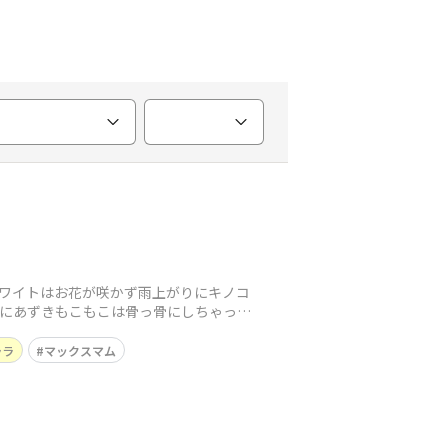
ホワイトはお花が咲かず雨上がりにキノコ
｡特にあずきもこもこは骨っ骨にしちゃった
ララ
マックスマム