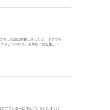
その春は順調に開花しましたが、キララも
水やりして終わり。奇跡的に夏を越し、
️1をプランターに植え付けました⬆️ 202