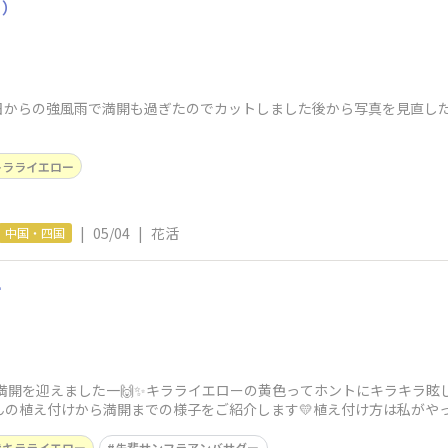
ー）
日からの強風雨で満開も過ぎたのでカットしました後から写真を見直し
キラライエロー
|
05/04
|
花活
中国・四国

が満開を迎えました一🙌✨キラライエローの黄色ってホントにキラキラ
ゃんの植え付けから満開までの様子をご紹介します💛植え付け方は私が
下を埋める
キラライエロー
先輩サンフラアンバサダー