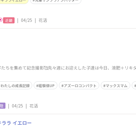
|
04/25
|
花活
近畿
子たちを集めて記念撮影🥰先々週にお迎えした子達は今日、液肥＋リキ
わたしの成長記録
経験値UP
アズーロコンパクト
マックスマム
|
04/25
|
花活
陸
キララ イエロー