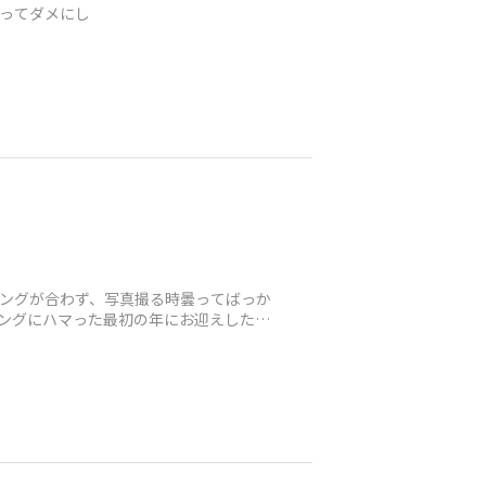
弱ってダメにし
ミングが合わず、写真撮る時曇ってばっか
ニングにハマった最初の年にお迎えしたお