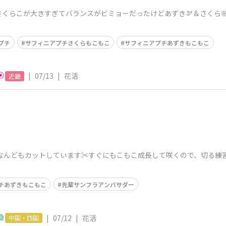
くらこが大きすぎてバランスがビミョーだったけどあずき🫘＆さくら🌸
プチ
サフィニアプチさくらもこもこ
サフィニアプチあずきもこもこ
|
07/13
|
花活
近畿
 なんどもカットしています✂️すぐにもこもこ成長して咲くので、切る練
チあずきもこもこ
先輩サンフラアンバサダー
|
07/12
|
花活
中国・四国