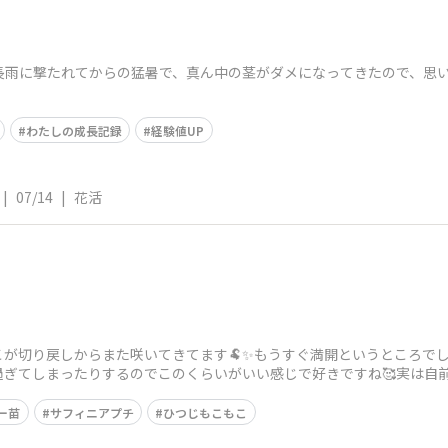
長雨に撃たれてからの猛暑で、真ん中の茎がダメになってきたので、思い
わたしの成長記録
経験値UP
|
07/14
|
花活
こが切り戻しからまた咲いてきてます🐏✨もうすぐ満開というところで
過ぎてしまったりするのでこのくらいがいい感じで好きですね🥰実は自
😭なのでこの子
ー苗
サフィニアプチ
ひつじもこもこ