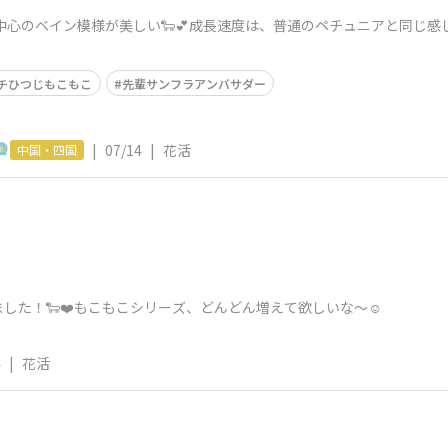
中心のベイン模様が美しい🐑💕成長速度は、普通のペチュニアと同じ
チひつじもこもこ
先輩サンフラアンバサダー
|
07/14
|
花活
中国・四国
した！🐑❤️もこもこシリーズ、どんどん増えて欲しいな～☺️
4
|
花活