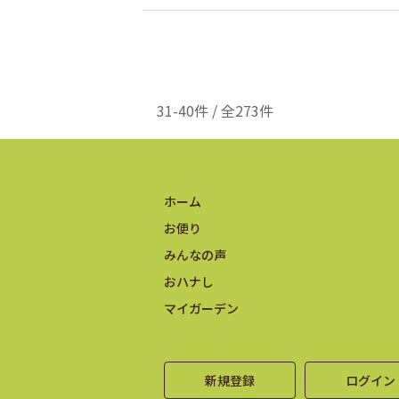
31-40件 / 全273件
ホーム
お便り
みんなの声
おハナし
マイガーデン
新規登録
ログイン