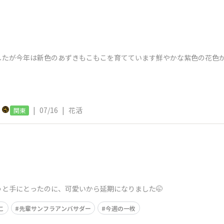
したが今年は新色のあずきもこもこを育てています鮮やかな紫色の花色
）
|
07/16
|
花活
関東
と手にとったのに、可愛いから延期になりました🤭
こ
先輩サンフラアンバサダー
今週の一枚