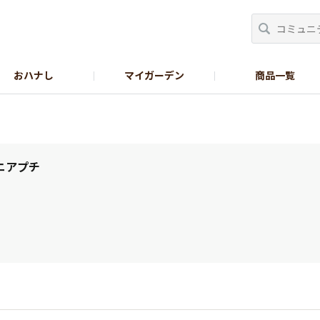
おハナし
マイガーデン
商品一覧
Instagram_花
Instagram_本気野菜
GreenSnap
ニアプチ