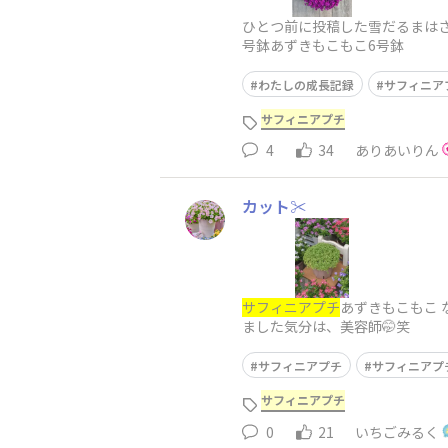
ひとつ前に投稿した雪だるまはさ
号鉢あずきもこもこ6号鉢
わたしの成長記録
サフィニア
サフィニアプチ
4
34
ありあいりん
カット✂️
サフィニアプチ
あずきもこもこ
ました気分は、美容師🤭笑
サフィニアプチ
サフィニアプ
サフィニアプチ
0
21
いちごみるく