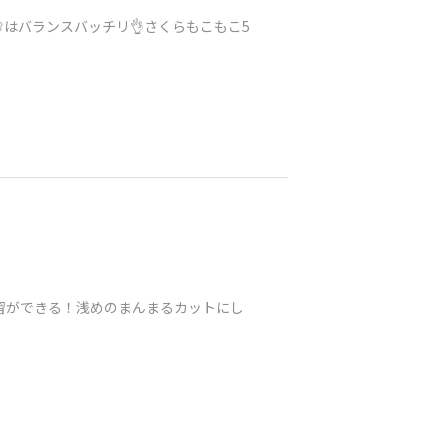
はバランスバッチリ👌さくらもこもこ5
習ができる！浅めのまんまるカットにし