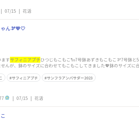
|
07/15
|
花活
ん🫘💖🤍
います
サフィニアプチ
ひつじもこもこ🐑7号鉢あずきもこもこ🫘7号鉢
ませんが、鉢のサイズに合わせてもこもこしてきました💖鉢のサイズに
も助かります
こ
サフィニアプチ
サンフラアンバサダー2023
77
|
07/15
|
花活
もこ