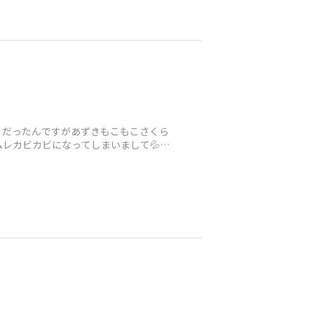
、、だったんですがあずきもこもこさくら
レカビカビになってしまいまして💦慌