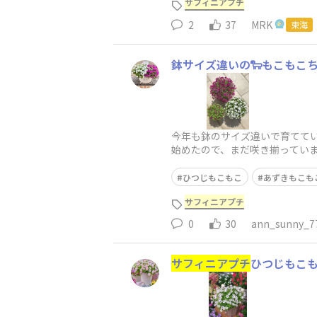
サフィニアプチ
2
37
MRK
東海
鉢サイズ違いの🐑もこもこちゃ
今年も鉢のサイズ違いで育てて
始めたので、まだ咲き揃ってい
デナーさんにもオススメ✨とて
ひつじもこもこ
あずきもこも
サフィニアプチ
0
30
ann_sunny_7
サフィニアプチ
ひつじもこ