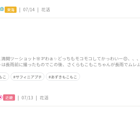
|
07/14
|
花活
東海
満開ツーショット🌸🫘わぁ✨どっちもモコモコしてかっわいー😍、
トは長雨前に撮ったものでこの後、さくらもこもこちゃんが長雨でムレム
こちらです⬇️
もこ
サフィニアプチ
あずきもこもこ
|
07/13
|
花活
近畿