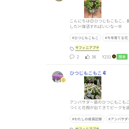
こんにちは😊ひつじもこもこ、
した✂️復活すればいいなー🌸
ひつじもこもこ
今年育てる花
サフィニアプチ
2
36
Y231
関東
ひつじもこもこ🐏
アンバサダー苗のひつじもこも
つくと花殻が出てきてピークを
てもうボロボロの瀕死の状態です
わたしの成長記録
アンバサダ
サフィニアプチ