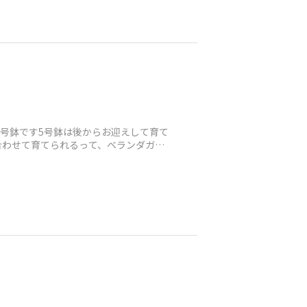
と5号鉢です5号鉢は後からお迎えして育て
合わせて育てられるって、ベランダガー