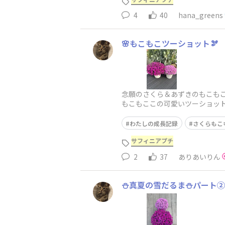
4
40
hana_greens
🌸もこもこツーショット🫘
念願のさくら＆あずきのもこもこ
もこもここの可愛いツーショッ
てて緊急の切り戻しをした結果が
わたしの成長記録
さくらもこ
サフィニアプチ
2
37
ありあいりん
⛄️真夏の雪だるま⛄️パート②