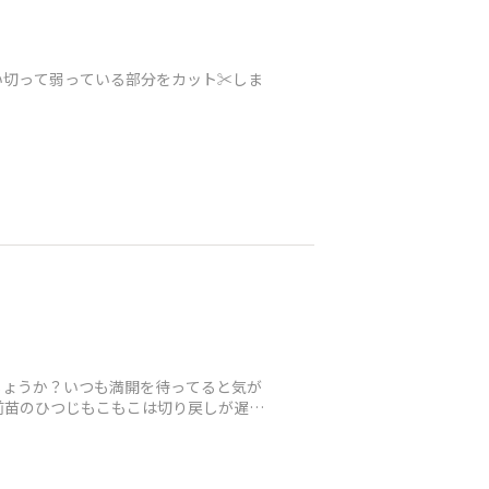
切って弱っている部分をカット✂️しま
しょうか？いつも満開を待ってると気が
前苗のひつじもこもこは切り戻しが遅れ