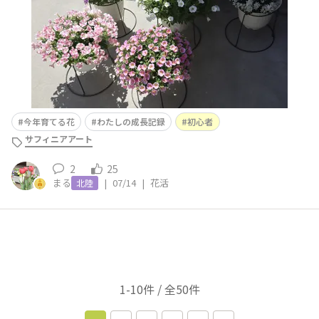
今年育てる花
わたしの成長記録
初心者
サフィニアアート
2
25
まる
|
07/14
|
花活
北陸
1-10件 / 全50件