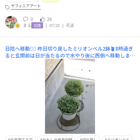
サフィニアアート
0
26
まる
|
07/23
|
花活
北陸
日陰へ移動🏃‍♀️
昨日切り戻したミリオンベル2鉢🪴8時過ぎ
ると玄関前は日が当たるので水やり後に西側へ移動しまし
た😌隣の家がとても近く、西陽も当たらないので切り戻
し後の管理にいい場所です🙆‍♀️実際ここまで黄色くないで
す🫣
今年育てる花
わたしの成長記録
切り戻し
ミリオンベル