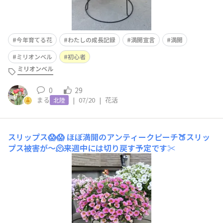
今年育てる花
わたしの成長記録
満開宣言
満開
ミリオンベル
初心者
ミリオンベル
0
29
まる
|
07/20
|
花活
北陸
スリップス😱😱
ほぼ満開のアンティークピーチ🍑スリッ
プス被害が〜🫠来週中には切り戻す予定です✂️