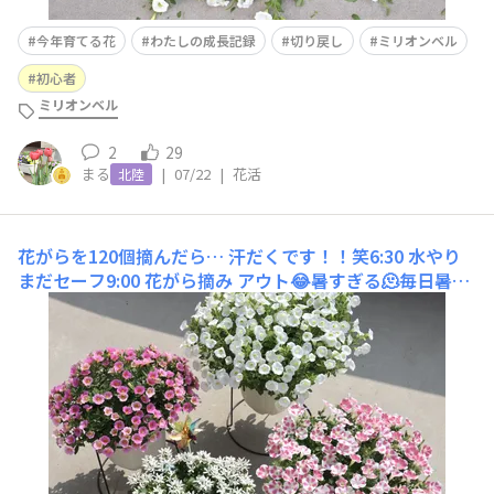
今年育てる花
わたしの成長記録
切り戻し
ミリオンベル
初心者
ミリオンベル
2
29
まる
|
07/22
|
花活
北陸
花がらを120個摘んだら…
汗だくです！！笑6:30 水やり
まだセーフ9:00 花がら摘み アウト😂暑すぎる🫠毎日暑く
て暑くて、もう頭の中は「早く切りたい」ばかり笑明日か
ら子どもが夏休みなので朝の準備や送迎がなくなり、涼し
い時間(とはいえ30度超え🥵)に少しお花のお世話できそう
です😌満開を迎えたももいろハート、次々に咲いてく