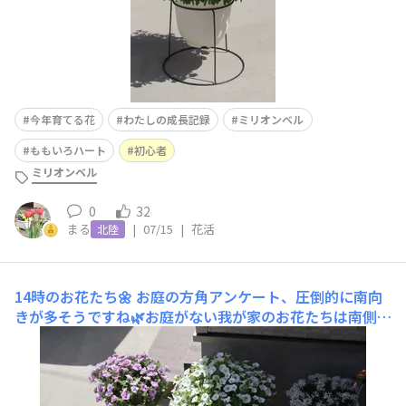
今年育てる花
わたしの成長記録
ミリオンベル
ももいろハート
初心者
ミリオンベル
0
32
まる
|
07/15
|
花活
北陸
14時のお花たち🌼
お庭の方角アンケート、圧倒的に南向
きが多そうですね🌿お庭がない我が家のお花たちは南側玄
関横が定位置🪴ポーチの影になり午後はだんだん日陰にな
るので、強い西陽からは守れます❤️‍🩹ももいろハートのア
ブラムシは今朝も特に増えることなく、引き続きスプレー
片手に様子見です🔍