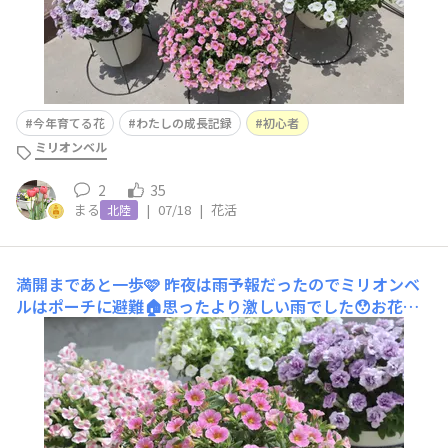
今年育てる花
わたしの成長記録
初心者
ミリオンベル
2
35
まる
|
07/18
|
花活
北陸
満開まであと一歩🩷
昨夜は雨予報だったのでミリオンベ
ルはポーチに避難🏠思ったより激しい雨でした😯お花が
大きくなるとポーチ避難が狭くなって全部入らない笑もう
すぐ満開かな🫣🩷