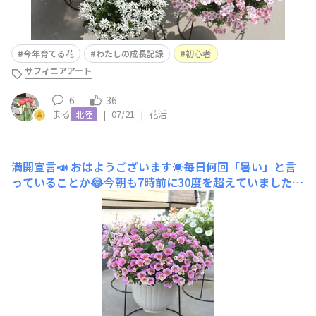
今年育てる花
わたしの成長記録
初心者
サフィニアアート
6
36
まる
|
07/21
|
花活
北陸
満開宣言📣
おはようございます☀️毎日何回「暑い」と言
っていることか😂今朝も7時前に30度を超えていました🥵
さて、ミリオンベル アンティークピーチ満開宣言です📣
6/13 切り戻し前6/13 切り戻し後今週中に2回目の切り戻
しです✂️