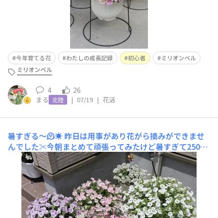
今年育てる花
わたしの成長記録
初心者
ミリオンベル
ミリオンベル
4
26
まる
|
07/19
|
花活
北陸
暑すぎる〜🫠☀️
昨日は用事があり花がら摘みができませ
んでした✂️今朝まとめて頑張ってみたけど暑すぎて250個
でギブアップ笑20時現在、外はまだ32度です🫠真夏の園
芸つらすぎる😱💔