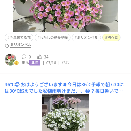
今年育てる花
わたしの成長記録
ミリオンベル
初心者
ミリオンベル
0
34
まる
|
07/16
|
花活
北陸
36℃🥵
おはようございます☀️今日は36℃予報で朝7:30に
は30℃超えでした🥵梅雨明けまだ、、😂？毎日暑いです
がミリオンベル2鉢とっても元気です🙌ももいろハートは
自由に咲かせているので少し乱れてきました🫢様子見て夕
方日陰に入ったらもう一度お水あげようかな🚿