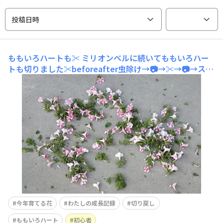
投稿日時
ももいろハートも✂️
ミリオンベルに続いてももいろハー
トも切りました✂️beforeafter虫除け→📷→✂️→📷→スプ
レー剤を10分で終わらせる超適当な切り戻し🤣下のほう
の葉は明日以降追い剪定します😂暑いので毎日少しずつ
🤏心配していたアブラムシもスリップスも確認できません
でした🙆‍♀️玄関前はまた緑に笑
今年育てる花
わたしの成長記録
切り戻し
ももいろハート
初心者