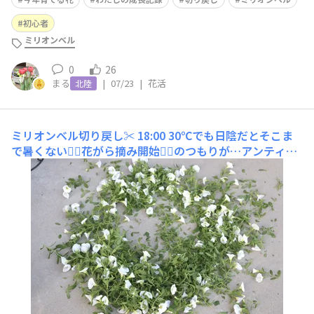
初心者
ミリオンベル
0
26
まる
|
07/23
|
花活
北陸
ミリオンベル切り戻し✂️
18:00 30℃でも日陰だとそこま
で暑くない🙆‍♀️花がら摘み開始🏃‍♀️のつもりが…アンティー
クピーチの花姿が乱れてきて、スリップスも目視できたの
で切りました✂️ついでにホワイトも✂️適当にザクザクと切
っただけなので気になるところは追い剪定します✂️