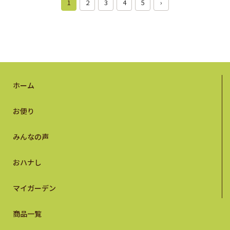
1
2
3
4
5
›
ホーム
お便り
みんなの声
おハナし
マイガーデン
商品一覧