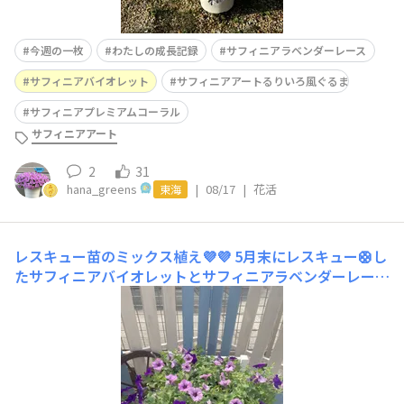
今週の一枚
わたしの成長記録
サフィニアラベンダーレース
サフィニアバイオレット
サフィニアアートるりいろ風ぐるま
サフィニアプレミアムコーラル
サフィニアアート
2
31
hana_greens
|
08/17
|
花活
東海
レスキュー苗のミックス植え💜💜
5月末にレスキュー🛟し
たサフィニアバイオレットとサフィニアラベンダーレース
同系色の濃淡ミックス植えにしてみましたが、ラベンダー
レースがなかなか成長せず…ようやく咲いてきたので投稿
します💜💜初登場かも⁉️去年も育てたラベンダーレース…
今年も苦戦…💦攻略法を知りたいです😂