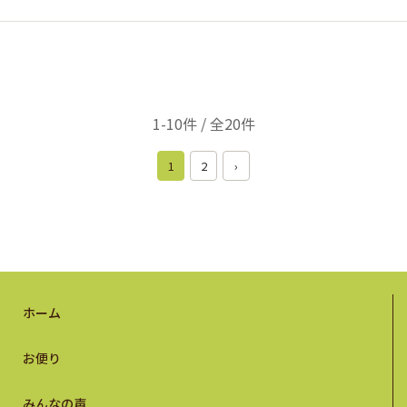
1-10件 / 全20件
1
2
›
ホーム
お便り
みんなの声