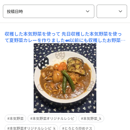
投稿日時
収穫した本気野菜を使って
先日収穫した本気野菜を使っ
て夏野菜カレーを作りました🍛以前にも収穫したお野菜で
カレーを作ったんですが圧力鍋で作ったので野菜の原形が
残ってなくてサンバディさんの投稿でお野菜を綺麗に盛り
付けたカレーを見て今回 映えを意識して私も挑戦してみ
ました😆トマトが煮込まれたカレーが好きなので こいあ
じ中玉 ルビー
本気野菜
本気野菜オリジナルレシピ
本気野菜_k
本気野菜オリジナルレシピ_k
とろとろ炒めナス