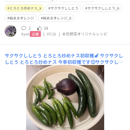
とろとろ炒めナス_k
サクサクししとう
サクサクししとう_k
純あまオレンジ
純あまオレンジ_k
2
34
kyon
|
07/21
|
本気野菜オリジナルレシピ
近畿
サクサクししとう とろとろ炒めナス初収穫🍆
サクサクし
しとう とろとろ炒めナス​ 今季初収穫です🙂​サクサクしし
とう​は画像ではわかりにくいですが なんだか大きく育ち
すぎました​とろとろ炒めナスは昨晩 蒸籠蒸しの具材にし
ました 買ってきたナスと一緒に蒸したんですが ​とろとろ
炒めナス​とってもとろっとして甘味があって美味しかった
です