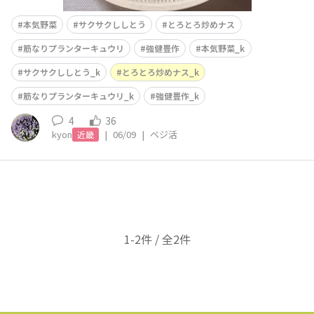
本気野菜
サクサクししとう
とろとろ炒めナス
筋なりプランターキュウリ
強健豊作
本気野菜_k
サクサクししとう_k
とろとろ炒めナス_k
筋なりプランターキュウリ_k
強健豊作_k
4
36
kyon
|
06/09
|
ベジ活
近畿
1-2件 / 全2件