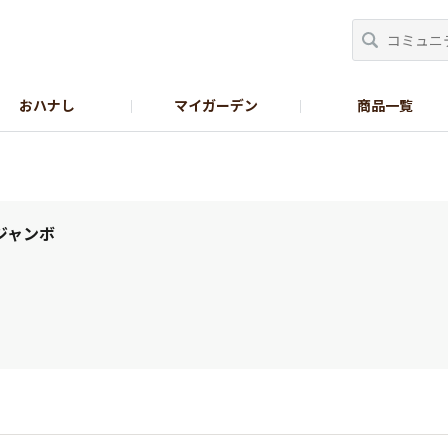
おハナし
マイガーデン
商品一覧
Instagram_花
Instagram_本気野菜
GreenSnap
ジャンボ