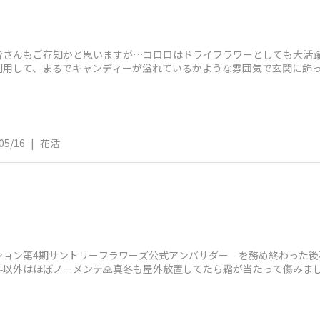
皆さんもご存知かと思いますが…コロロはドライフラワーとしても大活
利用して、まるでキャンディーが溢れているかような雰囲気で玄関に飾
でしょう⁉️
05/16
|
花活
ション第4期サントリーフラワーズ公式アンバサダー を務め終わった後
以外はほぼノーメンテ🙏真冬も屋外放置してたら霜が当たって傷みました
カサ音のする