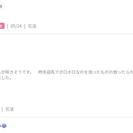
録
|
05/24
|
花活
畿
んが咲きそうです。 昨冬店先でボロボロなのを拾ったものの放ったら
ました。
|
花活
😂