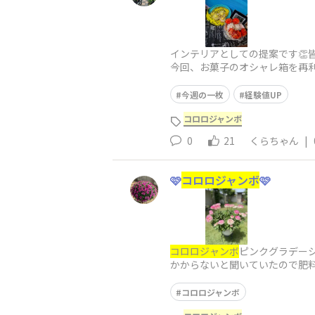
インテリアとしての提案です👏
今回、お菓子のオシャレ箱を再
せて洋菓子店のような感じはどう
今週の一枚
経験値UP
コロロジャンボ
0
21
くらちゃん
|
🩷
コロロジャンボ
🩷
コロロジャンボ
ピンクグラデー
かからないと聞いていたので肥料
花も順調で紙細工みたいなカサ
コロロジャンボ