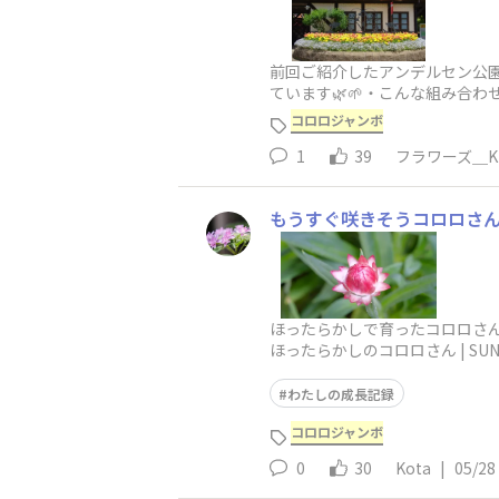
前回ご紹介したアンデルセン公
ています🌿🌱・こんな組み合
見が写真の中にたくさん詰まって
コロロジャンボ
1
39
フラワーズ＿K
もうすぐ咲きそうコロロさ
ほったらかしで育ったコロロさ
ほったらかしのコロロさん | SUN
わたしの成長記録
コロロジャンボ
0
30
Kota
|
05/28