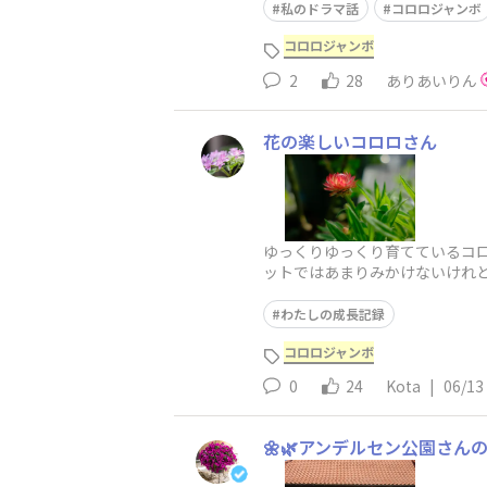
私のドラマ話
コロロジャンボ
コロロジャンボ
2
28
ありあいりん
花の楽しいコロロさん
ゆっくりゆっくり育てているコ
ットではあまりみかけないけれど、
わたしの成長記録
コロロジャンボ
0
24
Kota
|
06/13
🌼🌿アンデルセン公園さん