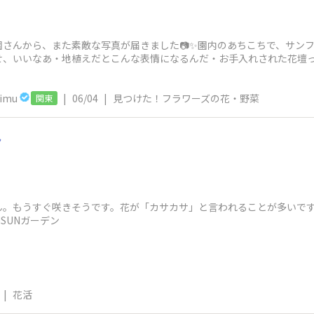
園さんから、また素敵な写真が届きました📷✨園内のあちこちで、サン
わせ、いいなあ・地植えだとこんな表情になるんだ・お手入れされた花壇
います😊コロロ
imu
|
06/04
|
見つけた！フラワーズの花・野菜
関東
ん
ん。もうすぐ咲きそうです。花が「カサカサ」と言われることが多いです
SUNガーデン​
|
花活