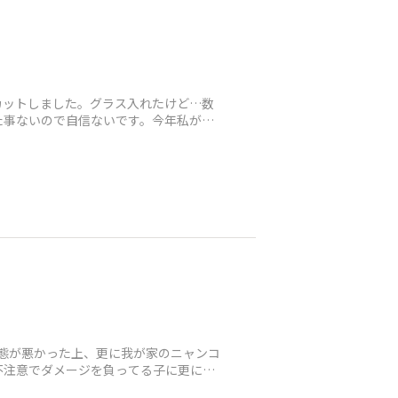
カットしました。グラス入れたけど…数
た事ないので自信ないです。今年私がこ
状態が悪かった上、更に我が家のニャンコ
不注意でダメージを負ってる子に更にダ