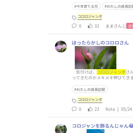
今年育てる花
わたしの成長記
コロロジャンボ
0
32
ままさんじ
近
ほったらかしのコロロさん
気付けば、
コロロジャンボ
さ
ってきたのかメキメキ伸びてき
わたしの成長記録
コロロジャンボ
0
23
Kota
|
05/24
コロジャンを飾るんじゃん😂