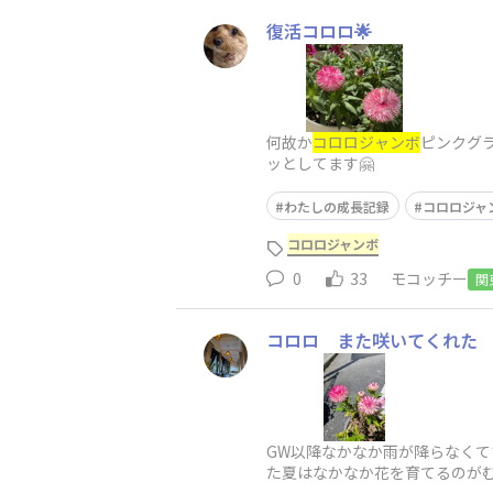
復活コロロ🌟
何故か
コロロジャンボ
ピンクグ
ッとしてます🤗
わたしの成長記録
コロロジャ
コロロジャンボ
0
33
モコッチー
関
コロロ また咲いてくれた
GW以降なかなか雨が降らなく
た夏はなかなか花を育てるのが