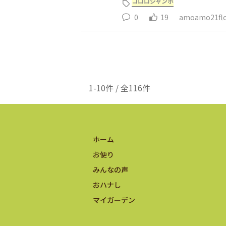
コロロジャンボ
0
19
amoamo21fl
1-10件 / 全116件
ホーム
お便り
みんなの声
おハナし
マイガーデン