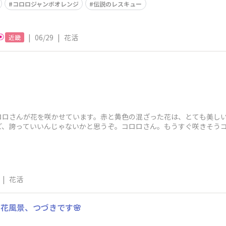
コロロジャンボオレンジ
伝説のレスキュー
|
06/29
|
花活
近畿
ロロさんが花を咲かせています。赤と黄色の混ざった花は、とても美し
誇っていいんじゃないかと思うぞ。コロロさん。​もうすぐ咲きそうコロロさ
|
花活
の花風景、つづきです🌸