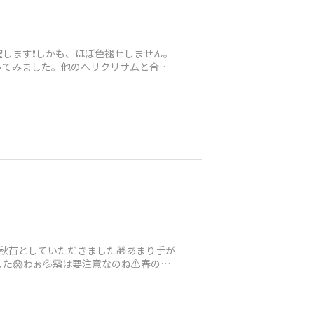
躍します❗しかも、ほぼ色褪せしません。
ってみました。他のヘリクリサムと合わ
秋苗としていただきました🎁あまり手が
😱わぉ💦霜は要注意なのね⚠️春の開