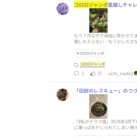
コロロジャンボ
夏越しチャ
もう７月なので自由に咲かせて
個しか入らない…もう少し大き
こまで枯らしてないのは中が蒸
コロロジャンボ
コロロジャンボ
2
37
uchi_mofu2
「伝説のレスキュー」のつ
「#私のドラマ話」2024年3月下
に葉っぱをかじられてしまい植
メージを与えてしまい悲惨な姿に