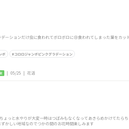
ラデーションだけ虫に食われてボロボロに😢食われてしまった葉をカッ
ンボ
コロロジャンボピンクグラデーション
|
05/25
|
花活
東
てちょっと水やりが大変一時はつぼみもなくなってあきらめかけてたらち
むずかしい地域なのでつかの間のお花時間楽しみます