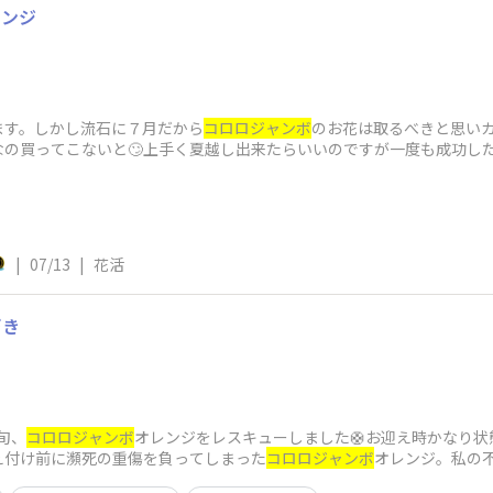
レンジ
ます。しかし流石に７月だから
コロロジャンボ
のお花は取るべきと思い
なの買ってこないと🙄上手く夏越し出来たらいいのですが一度も成功し
れないように中央
|
07/13
|
花活
づき
旬、
コロロジャンボ
オレンジをレスキューしました🛟お迎え時かなり
え付け前に瀕死の重傷を負ってしまった
コロロジャンボ
オレンジ。私の
💦この