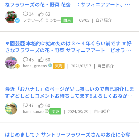
なフラワーズの花・野菜 花🌼 ：サフィニアアート、ア
た😂 🔽みんなに一言 SUNSUNガーデンに登録して約1ヶ
ズーロコンパクト、ボンザマーガレット、セネッティ 野
月🤭ようやく自己紹介です🙋‍♀️『くろちゃん』と呼んで下
14
62
菜🍅：純あま、とろとろ炒めナス、おばんざいケール 🔽
さい🤗『くろちゃんさん』はややこしいので😂 皆様優し
フラワーズ_うっちー
|
09/02
|
自己紹介
関東
好きなこと、趣味（スポーツなど園芸以外でもOK） キャ
くて既にハマってます🤗💕どうぞ宜しくお願い致します
ンプ🏕️、旅行🚘、スノーボード🎿、ガーデニング🌱 🔽み
🙇‍♂️ 因みにプロフィール写真は『セナ』ちゃんです🐕️💕
んなに一言 こんにちは！サントリーフラワーズのうっち
🔽園芸歴 本格的に始めたのは３〜４年くらい前です 🔽好
ーです。 コミュニティサイトへの参加ありがとうござい
きなフラワーズの花・野菜 サフィニアアート ビオラ 🔽
ます。 これまでもSUNバディの皆さまの投稿を見て楽し
好きなこと、趣味（スポーツなど園芸以外でもOK） お花
んでいましたが、 この度SUNSUNガーデンの運営に携わ
45
60
屋さんめぐり 🔽みんなに一言 お花を見るのも育てるの
ることになりました♪ 園芸歴は気づけば長くなっていま
hana_greens
|
2024/03/17
|
自己紹介
東海
も大好きですがまだまだわからないことが多いので先輩方
すが、まだまだ学ぶことが多いので、皆さまと一緒にさら
に教えてもらえると嬉しいです お花を通じて皆さんと繋
にガーデニング愛を深められたらと思っています💕 どう
がれるのが今から楽しみです よろしくお願いします
ぞよろしくお願いします☺️
最近「おハナし」のページが少し寂しいので自己紹介しま
す💕どしどしコメントお待ちしてます‼️よろしくおねがい
します👍 「さなえ」って呼んでください🥰 🔽園芸歴 2020
47
60
年コロナ渦真っただ中に サフィニアアートももいろハー
hana.sanae
|
2024/03/23
|
自己紹介
関東
トの挿し芽が成功して ガーデニングにどハマりしました
🍑💕 🔽好きなフラワーズの花・野菜 サフィニアラベンダ
ーレース💜ラベンダーレースと他の濃い紫色系のサフィニ
はじめまして♪ サントリーフラワーズさんのお花に心奪
アを同じ鉢に植えて育てたいと思ってます😊 でもどれに