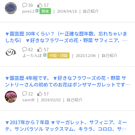
のお花の写真も投稿してたら、昇格できました🤗 実のと
です🤭
30
57
ころはまだまだマスターガーデナーには程遠いのですが💦
juve12
|
2024/04/16
|
自己紹介
関東
最近はSUNSUNガーデンの投稿を、空いた時間にチェッ
クしないと気が済まなくなってきました。SUNSUNガー
デン依存症だったりして😅 よく家の庭でお花ばかり眺め
🔽園芸歴 30年くらい？（←正確な歴年数、忘れちゃいま
ていたり、お花をいじってたりするので、近所の人に園芸
した💦） 🔽好きなフラワーズの花・野菜 サフィニア、ミ
オタクだと思われてるかもです😱 実際、そうなのかもし
ーテ、フェアリースター 🔽好きなこと、趣味（スポーツ
れませんが😓 まだまだ初心者ですが、真ん丸モリモリの
42
57
など園芸以外でもOK） 音楽鑑賞・読書 🔽皆さんに一言
お花を目指していきますので、皆さんこれからも色々と教
よーたんぼ
|
2023/12/06
|
自己紹介
中国・四国
「花育て」をキッカケに、たくさんの方とお話（交流）が
えて下さい🙇‍♀️ 皆さんとの交流を楽しみにしてます😊
出来ればと思っています。 「へんてこりん」な事を常に
呟きますが、よろしくお願いします(ﾟﾟ)(｡｡)ﾍﾟｺｯ Instagra
🔽園芸歴 4年程です。 🔽好きなフラワーズの花・野菜 サ
mも利用してます☺️ ⬆️yo_tanbo.camellia https://ww
ントリーさんの初めてのお花はボンザマーガレットです。
w.instagram.com/yo_tanbo.camellia?igsh=MWEwdnV
今年も元気に咲いてくれています。 昨年はさくらもこも
jMjgzdnEzYw%3D%3D&utm_source=qr
32
57
この可愛いさに🩷 感動‼︎しました"( ́•ૢ⌔•ૢ ̀)♡✨他にもサ
saori‪ꕤ︎︎
|
2024/02/02
|
自己紹介
ントリーさんのお花育ててます。 🔽好きなこと、趣味
（スポーツなど園芸以外でもOK） 孫ちゃん💗 スポーツ観
戦(バレーボール🏐バスケットボール🏀)がとくに好きです
🔽2017年から７年目 🔽マーガレット、サフィニア、ミー
😊 🔽みんなに一言 Instagramではお花の投稿をたくさん
テ、サンパラソル マックスマム、キララ、コロロ、サフ
の方に 見て頂けて(❁ᴗ͈ˬᴗ͈)そして拝見させて頂けて😊💕 楽