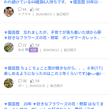
われ続けている64歳孫6人持ちです。 🔽園芸歴 30年以上
しようか迷い中🌀候補がありすぎて💦 🔽好きなこと、趣
🔽好きなフラワーズの花・野菜 ももいろハート ボンザマ
味（スポーツなど園芸以外でもOK） 深夜ラジオをradiko
44
60
ーガレット ミルフル フィオリーナ その他 たくさん 🔽好
で聴いてます！ お笑いショーレースが大好きです！５月
イブママ
|
2024/08/14
|
自己紹介
きなこと、趣味（スポーツなど園芸以外でもOK） ガーデ
のTHE SECOND楽しみだな～ 最近は園芸店めぐりして店
ニング🪴 動画編集👩‍💻 筋トレ🏋️ ヒップホップダンス🕺
頭ポップを見比べてツッコミを入れることにハマってます
夢・・タモリさんとのツーショット写真👫 🔽みんなに一
SUNSUNガーデンで積極的に皆さんと交流することが最
🔽園芸歴 忘れましたが、子育てが落ち着いた頃から🤭
言 前から皆さまの幸せなお花を見てました😍 私のお花も
近の楽しみ、喜び、癒しです！ 🔽みんなに一言 SUNSUN
🔽好きなフラワーズの花・野菜 ボンザマーガレット、フ
ここのガーデンに植えたくなり参加させていただきました
ガーデンで仲良くなったお友達を大切にしていきたいです
ィオリーナ、ミルフル、ネリネリおくら、とろとろ炒めナ
😄 育て方を工夫していくことが好きです。 お花をボーッ
22
59
😆❤️ お花大好きで、去年の12月にガーデンピック欲しい
ス 🔽好きなこと、趣味（スポーツなど園芸以外でもOK）
と眺めている時が至高のひとときです🥰 たくさんの失敗
ゆき
|
2024/04/13
|
自己紹介
北陸
な～というきっかけで始めたSUNSUNガーデンでした
ガーデニング🌼、神社仏閣巡り⛩、カフェ巡り☕ 🔽みん
もお花に謝りながら経験と考えています。 ここで学ばせ
が、 ピックが届く頃にはお花そのものよりも、 花友が育
なに一言 改めてまして、ゆきです。 instagramはyuki.se
ていただけたら嬉しいです。 よろしくお願いいたします
ててるお花への愛着がわいてきて、 大好きな場所になっ
p28です。 ４月になり、我が家の玄関周りの花はもりもり
🙇‍♀️
てました🎵 新しく始めた方も安心して投稿や活動ができ
🔽園芸歴 ちょこちょこと間が開きながら、、、８年(⁠T⁠T⁠)
真っ盛り、花を眺めニヤける毎日を送っています🤭 ご近
るように交流していきたいです😆👍❤️ 満開に密に育てる
楽しめるようになったのはこの２年くらいです(⁠◍⁠•⁠ᴗ⁠•⁠◍⁠)
所さんに変なおばさんと思われていないか心配です🤣 今
のが苦手で、咲くとすぐに切っちゃうクセがあります💦
🔽好きなフラワーズの花・野菜 ボンザマーガレット 🔽好
年は第3期サンフラアンバサダーをさせてもらっています
38
59
あ！Instagramやってます📸 (あんまり投稿してないけ
きなこと、趣味（スポーツなど園芸以外でもOK） 手芸や
🩵🙇 失敗もあるかと思いますが、Sunバディの皆さんと
ぴー
|
2024/02/21
|
自己紹介
ど、これから少しずつ増やしたいです) hana.sanae 相互
パズルなど、手いたずらのようにできるものが好きです✨
楽しみながら活動して行きたいと思います。 どうぞよろ
フォローしましょう🎵 全然「一言」じゃおさまらなかっ
🔽みんなに一言 お花達の手入れをちゃんとするようにな
しくお願いします!
たWWW
ったのは最近のことで、品種、土、肥料、道具の事など知
🔽園芸歴 20年 🔽好きなフラワーズの花・野菜 はなてま
らないことばかりです。 狭いベランダでもキレイな花を