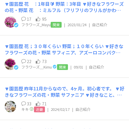
🔽園芸歴 花 ：1年目🔰 野菜：3年目 🔽好きなフラワーズ
の花・野菜 花 ：ミルフル（フリフリのフリルがかわい
い🌼） ミリオンベル・バターポップコーン（育て
17
95
たいお花🌼） ┗ ゆかさんのポップコーン柄🍿の鉢
フラワーズ_Mayu
|
2023/01/24
|
自己紹介
関東
に憧れています😍 野菜：甘ししとう（おいしい！）
レモンメロン🍈（メロン嫌い。でもレモンメロンは大好
き） 🔽好きなこと、趣味（スポーツなど園芸以外でもO
🔽園芸歴 花；３０年くらい 野菜；１０年くらい 🔽好きな
K） キャンプが大好きです！⛺ 大自然の中でのんびり過
フラワーズの花・野菜 サフィニア、アズーロコンパク
ごしながら、ごはんを食べたりビールを飲んでいるときが
ト、クライミングサンパラソル、星空マム、エンジェルス
幸せです！ DIYも好きなので、キャンプギアを収納する棚
22
73
イヤリング、ミルフル ナス、オクラ、スイカ、ニラ 🔽好
を作りました💪 お天気の良い日にお散歩したり、 ベラン
フラワーズ＿Kimu
|
09/01
|
自己紹介
関東
きなこと、趣味（スポーツなど園芸以外でもOK） 愛犬
ダで育てているお花を眺めながらコーヒーを飲んだり。
（黒柴）との散歩、映画鑑賞、旅行、食事など 🔽みんな
ゆる～く過ごすのが好きです🌵 🔽みんなに一言 こんにち
に一言 みなさま、はじめまして。 そして、コミュニティ
は！サントリーフラワーズのMayuです。 コミュニティサ
🔽園芸歴 昨年11月からなので、4ヶ月。初心者です。 🔽好
サイトへのご参加ありがとうございます。 サントリーフ
イトへの参加ありがとうございます。 お花はビギナーも
きなフラワーズの花・野菜 サファニア 🔽好きなこと、趣
ラワーズのKimu 👨です。 気付いたらそれなりの園芸歴に
ビギナー...🔰 みなさんの投稿を拝見しながら勉強させてい
味（スポーツなど園芸以外でもOK） 犬と散歩、美味しい
なってました💦 生業としての園芸歴（生産～営業職を経
33
71
ただきます！ どうぞよろしくお願いします😊
ものを食べること、そしてお花 🔽みんなに一言 初めまし
て）もありますが、最近あらためて🌼🍆を育てる時間を楽
キキ
|
2024/02/17
|
自己紹介
近畿
て、 元々義母が花や野菜を育てていました。 その時は、
しんでます。 この度ＳＵＮＳＵＮガーデンの運営に携わ
きれい！美味しい！と傍観者でした。 義母が亡くなっ
ることになりましたので、みなさまと楽しく交流しなが
て、落ち着いた頃、花壇も畑も荒れ果て、これではいけな
ら、園芸の魅力を分かち合えればと思います！ どうぞ、