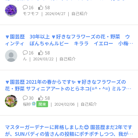
します😉
と、趣味（スポーツなど園芸以外でもOK） 園芸以外です
16
58
と、推し活🤭やカフェ巡り☕です。 🔽みんなに一言 何と
モフモフ
|
2024/04/27
|
自己紹介
なく始めた園芸が、まさかこんなに夢中になるとは思って
もいませんでした。ご近所には花好きがいないのでサンサ
ンガーデンを通して交流出来たら嬉しいです。
🔽園芸歴 30年以上 🔽好きなフラワーズの花・野菜 ウ
ィンティ ぼんちゃんルビー キララ イエロー 小梅ち
ゃん サフィニアラベンダー 🔽好きなこと、趣味（スポ
16
58
ーツなど園芸以外でもOK）簡単洋裁 🔽みんなに一言 む
ん
|
2024/03/22
|
自己紹介
かしから花好きボーっと育てていましたが 30年以上前
にサフィニアに出会って花を育てることに熱が入りまし
た ただSNSに全く疎くて🤯です そこから みなさん
🔽園芸歴 2021年の春からです✨ 🔽好きなフラワーズの
教えてくださいね🙇‍♀️
花・野菜 サフィニアアートのとらネコ(=^・^=) ミルフル
🔽好きなこと、趣味（スポーツなど園芸以外でもOK） ハ
30
58
ンドメイドのアクセサリーを作ってます。 マルシェも出
桜紗
|
2024/02/06
|
自己紹介
関東
たりしてます♫ お近くの方はぜひいらして下さい♥ 陶芸
なんかも時々します✨ 🔽みんなに一言 今更ながら、自己
紹介してないことに気づきました😅 基本、ゆる～い適当
マスターガーデナーに昇格しました😊 園芸歴まだ2年です
ガーデナーです💦 お気づきかとは思いますが… 面白い事
が、SUNバディの皆さんの投稿にポチポチしつつ、我が家
好きなので、私の投稿でニヤッとしていただけたら嬉しい