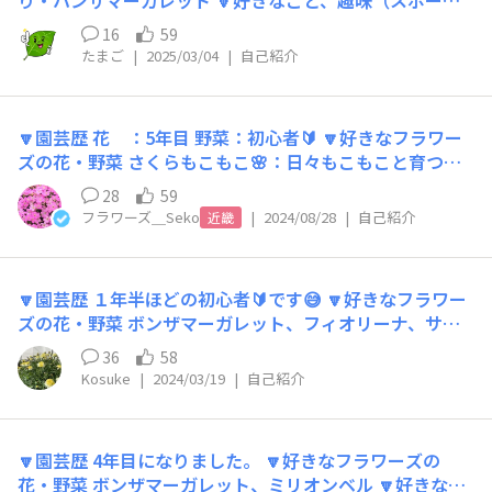
り・ハンザマーガレット 🔽好きなこと、趣味（スポーツ
咲かせてほしい！ので、色々なお手本や情報が欲しいです
など園芸以外でもOK）魚釣り、野菜作り 🔽みんなに一言
(⁠人⁠⁠´⁠∀⁠｀⁠)⁠｡⁠ﾟ⁠+
16
59
初めまして。 鉢物は何年経っても水やりのタイミングが
たまご
|
2025/03/04
|
自己紹介
難しいと思っています。 よろしくお願いします。
🔽園芸歴 花 ：5年目 野菜：初心者🔰 🔽好きなフラワー
ズの花・野菜 さくらもこもこ🌸：日々もこもこと育つ
姿、透明感あるピンク色&満開の可愛さにぞっこんです💕
28
59
ザウルスゴーヤ🦕：トゲトゲしていて育てていても、料理
フラワーズ＿Seko
|
2024/08/28
|
自己紹介
近畿
していても楽しい！ 🔽好きなこと、趣味（スポーツなど
園芸以外でもOK） スイーツ大好きです！カフェ巡りが趣
味です。 旅行も好きで、そこでしか見れない景色、その
🔽園芸歴 １年半ほどの初心者🔰です😅 🔽好きなフラワー
土地のごはんを味わうのがしあわせです🍀 🔽みんなに一
ズの花・野菜 ボンザマーガレット、フィオリーナ、サフ
言 こんにちは、サントリーフラワーズのSekoです! コミ
ィニアシリーズがお気に入りです😎 🔽好きなこと、趣味
ュニティサイトへのご参加ありがとうございます。 みな
36
58
（スポーツなど園芸以外でもOK） バスケ🏀 芝生の手入
さまと一緒に楽しく交流しながら、園芸ライフを過ごして
Kosuke
|
2024/03/19
|
自己紹介
れ🌱 娘とのガーデニングです🧑‍🌾 🔽みんなに一言 この
いければと思います！ これからよろしくお願いします✨
たび、第3期サンフラアンバサダーに選んでいただきまし
た‼️😆どうぞよろしくお願いします🤝 インスタアカウント
🔽園芸歴 4年目になりました。 🔽好きなフラワーズの
は ks_garden_34 です！ぜひフォローよろしくお願い
花・野菜 ボンザマーガレット、ミリオンベル 🔽好きなこ