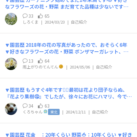
🌼 🔽みんなに一言 マイペースに楽しく園芸ができればと
なフラワーズの花・野菜 まだ育てた品種は少ないですが
思います🌼色々と勉強させて下さい📚宜しくお願い致し
ボンザマーガレット、セネッティ、フィオリーナがお気に
ます💖
33
65
入りです💐 🔽好きなこと、趣味（スポーツなど園芸以外
しろくま
|
2024/03/23
|
自己紹介
でもOK） 好きなことは甘いものを食べること🤤 趣味はも
ちろんガーデニング👨‍🌾 🔽みんなに一言 去年ペチュニア
のモリモリ姿に憧れ、種まきからガーデニングを始めて現
🔽園芸歴 2018年の花の写真があったので、おそらく6年
在ではどハマりしてます😁 無理せず長く続けていきたい
🔽好きなフラワーズの花・野菜 ボンザマーガレット、サ
と思ってます👨‍🌾 よろしくお願いします！！
フィニアアート、キララ 🔽好きなこと、趣味（スポーツ
13
64
など園芸以外でもOK） 値下げ苗をホームセンターで探し
雨上がりのてんてん
|
2024/05/06
|
自己紹介
てお得を堪能すること 読書(小難しくないもの) 飼い猫を
撫でること 🔽みんなに一言 みなさんの育てた花や野菜を
眺めつつ、自分の腕も上げられるようになりたいと思いま
🔽園芸歴 もうすぐ4年です🙆‍♀️最初は花より団子ならぬ、
す💪 花をモコモコ真ん丸に育てるのが目標です🏵️
『花より果樹🤤』でしたが、徐々にお花にハマリ、今では
どっぷり抜け出せません😇 🔽好きなフラワーズの花・野
34
63
菜 🟠ミリオンベルアンティークピーチ&オレンジ💕投稿で
くろちゃん
|
2024/12/11
|
自己紹介
東北
も書きましたが、欲しすぎて🚙で往復3時間かけてお迎え
にいきました🤭 🔴コロロ カサカサ可愛すぎ💕 🔽好きなこ
と、趣味（スポーツなど園芸以外でもOK） クラリネット
🔽園芸歴 花🌼 ：20年くらい 野菜🍅：10年くらい 🔽好き
を少々。ガーデニングにハマる前は天然石集めに夢中でし