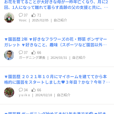
お花を育てることが大好きな母が一昨年亡くなり、月に2
い！きれいにせねば！ と一念発起！ とは言ってもど素人
よろしくお願いします☺️
回、1人になって離れて暮らす高齢の父の支援と共に、実
です。 みなさん、いろいろ教えて下さい♪よろしくお願
家の庭の管理を私が受け継ぐことに。庭の管理、お花育て
いします🙏
37
71
ること、全て初心者ですが、母が居た頃のように、ご近所
Yosic
|
2025/02/05
|
自己紹介
でも評判の素敵なお庭に出来るよう頑張っています。分か
らないことだらけですが、よろしくお願いいたします。
🔽園芸歴 2年 🔽好きなフラワーズの花・野菜 ボンザマー
ガレット 🔽好きなこと、趣味（スポーツなど園芸以外で
もOK） ガーデニング 🔽みんなに一言 ガーデニング2年目
37
66
の初心者ですが、花と野菜を育てる楽しさにハマりました
ガーデニング課長
|
2024/03/31
|
自己紹介
♪ 皆さまの失敗談や成功談など、色んな情報交換が出来
たら良いなって思います♪ よろしくお願い致します☺️
🔽園芸歴 ２０２１年１０月にマイホームを建ててから本
格的に園芸をスタートしました💗３年目？かな？今年７歳
と４歳の２児ママです👩 🔽好きなフラワーズの花・野菜
34
66
ミルフル、サンパラソル、トラネコ、純あまオレンジ、
y u i k o
|
2024/02/18
|
自己紹介
🔽好きなこと、趣味（スポーツなど園芸以外でもOK）お
花を愛でること。歌うことが好き。カラオケ🎤ライブに行
く。ラルクが好き♡ド'L歴１８年！ 趣味は園芸店巡り。
🔽園芸歴 ガーデニング始めてまだ1年未満です🫡 🔽好き