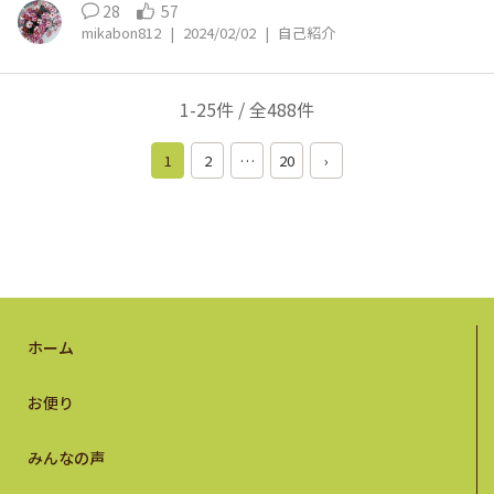
ィニアアート、アズーロコンパクト 🔽お花屋さんパトロ
しませて頂いています サントリーさんのsunsunガーデ
28
57
ール、野菜作り 🔽今年もお花楽しみたいです😊 わからな
ン登録はしていたのですが やっと初められました😅 皆
mikabon812
|
2024/02/02
|
自己紹介
い事教えて下さいね
さんのお花の投稿を拝見するのが好きで 時間を忘れて見
てしまう…Σ(･ω･ﾉ)ﾉ !ハッ！ マイペースな投稿にまりま
すが皆さんどうぞ よろしくお願いします₍₍ ू(ᴗ̤ .̮ ᴗ̤ ू̀ )₎₎ෆ
1-25件 / 全488件
1
2
…
20
›
ホーム
お便り
みんなの声