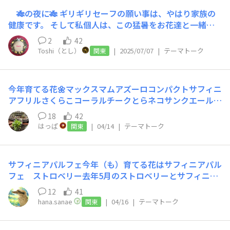
コンパクトウルトラマリンブルーウィズアイスノーホワイ
🎋の夜に🎋 ギリギリセーフの願い事は、やはり家族の
トスノーこれからお迎え予定の本気野菜純あまミニトマト
健康です。 そして私個人は、この猛暑をお花達と一緒に
もう一つこいあじ中玉美味豊作中玉強健豊作甘小玉（リベ
無事乗り越えられるように🤲 sunバディーの皆様も、暑さ
ンジ）たくさん中長ナス若穫りグリーンホルン又はライム
2
42
対策しながら、元気に楽しく、ガーデニング楽しめますよ
ホルンお花は今日植付け予定です🎶
Toshi（とし）
|
2025/07/07
|
テーマトーク
関東
うに🎋
今年育てる花🌼マックスマムアズーロコンパクトサフィニ
アフリルさくらこコーラルチークとらネコサンクエールス
ターティアラクライミングサンパラソルサンパラソルcoll
18
42
ectionエンジェルスイヤリングリトルチュチュミンティ
はっぱ
|
04/14
|
テーマトーク
関東
アプチホイップ（ここまではもう我が家にいます）キャン
ディスパークルフェアリースターサニープリンセス今年育
てる野菜🥒ポリッキュあまこだまオクラは品種悩み中
サフィニアパルフェ​​今年（も）育てる花はサフィニアパル
フェ ストロベリー去年5月のストロベリーとサフィニア
パルフェ フランボワーズフランボワーズ（満開後、7月
12
41
のこぼれ咲きの様子）です。オレンジマークになるのを今
hana.sanae
|
04/16
|
テーマトーク
関東
か今かと待って待って待ちすぎて首長族ー楽しみだなー！
なる早で、取り扱い店舗にいけますように🙏その為にまず