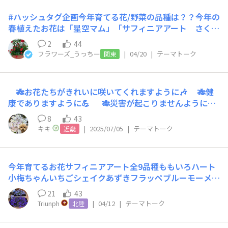
ない・・・。ホントにバランスが難しい。 答えは出せて
だという青年に 「お花キレイですね〜！」と声をかけら
いませんが、これからも、うまくいったこと、うまくいか
#ハッシュタグ企画今年育てる花/野菜の品種は？？今年の
れた😳 だいたいの人は「ありがとうございます😊」で 終
なかったこと、正直に、ちゃんとした情報として届けてい
春植えたお花は「星空マム」「サフィニアアート さくら
わるんだけど その青年、うちのフェアリースターたちを
きたいです🌼 こうした失敗も含めて気軽に投稿ができ、
こ＆コーラルチーク」「星空マム」は２色10号鉢に植え
見て 「これは何ていうお花ですか？」と おや？興味ある
2
44
そこから学びがひろまって、みなさんの成功体験につなが
たら約2か月でここまで大きく育っています♪野菜は「ら
感じ？😳 私 「日々草って言うんです」 青年「日々草！
フラワーズ_うっちー
|
04/20
|
テーマトーク
関東
るきっかけがたくさん詰まったSUNSUNガーデンであり
くなりイチゴ」「ドルチェベリー」「こいあじ中玉」を植
聞いたことある！」 「これを見て、かわいいから育てた
たいと思っています。 残り数日となりましたが、 皆さん
えました！「らくなりイチゴ」は実が赤くなってきていま
いと思って お店に行ったけど、わからなくて 店員さんに
の失敗談も、ぜひ教えてもらえるとうれしいです😊 これ
す🍓すでに１つ息子に食べられました（笑）​あとは「クラ
聞いてもわからなかったんです！」 あら😆すでに探しに
🎋お花たちがきれいに咲いてくれますように🎶 🎋健
までに投稿いただいた方々にはあらためて御礼申し上げま
イミングサンパラソル」と「甘小丸スイカ」にチャレンジ
行かれたのね！ 確かにもう店頭にはないかもしれないけ
康でありますように💪 🎋災害が起こりませんように🙏
す🙇‍♂️
しようと思っています！皆さまの今年の春植え計画もぜひ
ど フェアリースター宣伝しておきましたよ😆 普通の日々
七夕の夜に天の川✨がみれますように💫 お花は、フェア
教えてくださいね♪
8
43
草じゃなくて 小輪に品種改良されたやつだって❣️ すぐ楽
リースターホワイト🧚‍♀️💕
キキ
|
2025/07/05
|
テーマトーク
近畿
シリーズならまだあるかもと ラベル見せておきました😉
👍 お花に興味を持ってくれた青年👏👏 見つかるといい
な！
今年育てるお花サフィニアアート全9品種ももいろハート
小梅ちゃんいちごシェイクあずきフラッペブルーモーメン
トるりいろ風ぐるまとらネココーラルチークさくらこサフ
21
43
ィニアプレミアムブルーホワイトサフィニアプチあずきも
Triunph
|
04/12
|
テーマトーク
北陸
こもこボンザマーガレットレモンイエロー3株（サンフラ
さんからの代品）ピンクレモネード（リベンジ）アズーロ