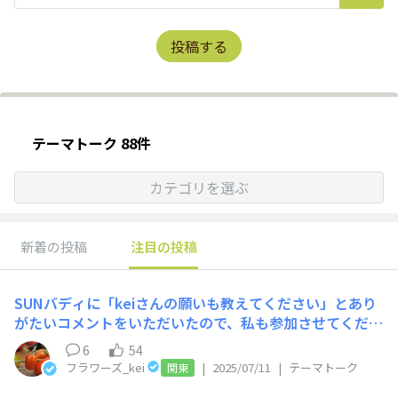
投稿する
テーマトーク 88件
カテゴリを選ぶ
新着の投稿
注目の投稿
SUNバディに「keiさんの願いも教えてください」とあり
がたいコメントをいただいたので、私も参加させてくださ
い🎋 ・いい枕に出会えますように🛏（首が痛い） ・夏も
6
54
フットサルができる強靭なスタミナが降ってきますように
フラワーズ_kei
|
2025/07/11
|
テーマトーク
関東
🏃‍➡️（夏はサボりがちです…） ・これからもSUNSUNガ