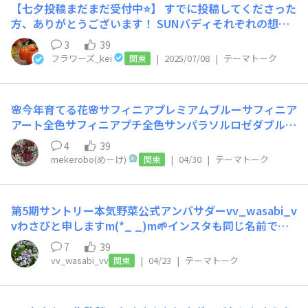
【七夕投稿まだまだ受付中⭐️】 すでに投稿してくださった
方、ありがとうございます！ SUNバディそれぞれの想い
が詰まった願いごとが叶うとよいですね⭐️ 七夕は土地や地
3
39
域などによっても、時期が異なるようです🎋 ということ
フラワーズ_kei
|
2025/07/08
|
テーマトーク
関東
で7月7日は過ぎましたが、こちらの七夕投稿はまだまだ
受付中です！ https://sunsungarden.jp/announcement
s/dhdlvk2slkuwr2cs おハナしで、「テーマトーク」カテ
🌸今年育てる花🌸サフィニアプレミアムブルーサフィニア
ゴリを選んで、あなたの願いとフェアリースター、スター
アート全色サフィニアプチ全色サンパラソルロゼダブルサ
ティアラのお写真を投稿してみましょう📷
ンパラソルブルーフォリア春苗で購入したのは、以上のラ
4
39
インナップです🩷他にも、冬越し苗が多々あります♪
mekerobo(めーけ)
|
04/30
|
テーマトーク
関東
第5期サントリー本気野菜公式アンバサダーvv_wasabi_v
vわさびと申しますm(*_ _)m‪🌱‬インスタも同じ名前です
(ง•ω•)ว♪キックオフミーティングを自分のミスですっぽ
7
39
かしてしまいこちらでご挨拶です💦好きな本気野菜はホワ
vv_wasabi_vv
|
04/23
|
テーマトーク
関東
とろなす5月下旬〜6月上旬に引越しを控えています庭付
きになるので、畑ができます✨変わらずにプランター栽培
もやるので生暖かい目で見守っていただけたら幸いです┏