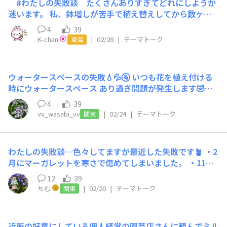
#わたしの失敗談 たくさんありすぎてどれにしようか
○ﾍﾟｺｯ2020年の3月から家庭菜園を初めて気づいたら6年
迷います。 私、鉢増しが苦手で植え替えしてから数ヶ月
目になりましたが中身は気持ちずっと初心者のままなので
で お花ダメにしちゃいます。 上手くいく時もありますが
キックオフミーティングを先程見まして（私がアンバサダ
4
39
ダメにする方が多くて 鉢増し怖くてなかなかできませ
ーで大丈夫そ？）となりました😊ｺﾜｲ!!ｺﾜｽｷﾞﾙ!!!枯らない
K-chan
|
02/28
|
テーマトーク
東海
ん。 温度や雑菌などが原因なのかな？ 根が上手く育たな
ように気合い入れます...残りはねばニラを植え付けるだけ
いようです。 それに 植え替えるタイミングがよくわかり
なのでプランター買ってこよ…🤔家に空いてるプランター
ません。 去年の今頃にお迎えしたボンザマーガレット🌼
あった気もする...まだ緊張してますが楽しみたい！！((((
ウォータースペースの失敗💧💦🚰 いつも花を植え付ける
🌸 夏越しして冬越ししました。 このままの鉢で育てるに
'-' ))))2026年第5期、よろしくお願いします！‍＼＼＼ꐕꐕꐕ
時にウォータースペース あり過ぎ問題が発生します🤣
は小さすぎるので植え替えしたいけどダメになるの怖くて
／／／
元々、家庭菜園をしていたので土寄せをするために ウォ
できずにいます。 葉も茎もヒョロヒョロしているので植
4
39
ータースペースを多くとる方法をしていたからかなーとꉂ
え替えした方が いいと思うんだけど… ダメモトでやって
vv_wasabi_vv
|
02/24
|
テーマトーク
関東
🤣𐤔 これで花たちが枯れたことはありませんが、 見栄えの
やってみようかな〜
問題で（あ、失敗した( ˟ ⌑ ˟ )野菜じゃない） みたいなこ
とが多々ありますꉂ🤣 追加で土を入れても良いのですが、
わたしの失敗談…色々してますが最近した失敗です🪴 ・2
いつもモコモコになるお花ばかりなので大体どうにかなっ
月にマーガレットを寒さで傷めてしまいました。 ・11月
ています。 次はちゃんとウォータースペースを考えて植
に花付きでお迎えして、ルンルンだったけど耐寒性0℃く
え付けようと思います😂
12
39
らいと知らず😱 外で不織布を被せて頑張ってもらってい
ちむ
|
02/20
|
テーマトーク
関東
ました💦結果花は枯れ、花芽は茶色くなってしまいました
😭 ・原因は寒さ対策の甘さです。来年は室内に取り込む
かビニール温室を購入しようと思います。 皆さんが2月か
近所の好意にしている個人経営の園芸店さんに頼んでミル