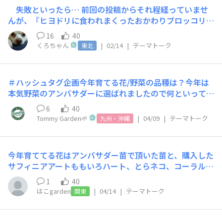
は、庭の片付け不用品の処分リサイクル草取り土づくりあ
失敗といったら… 前回の投稿からそれ程経っていませ
と、ガーデニング以外の生活全般などなどなとなど頑張り
んが、『ヒヨドリに食われまくったおかわりブロッコリー
ます！
🥦』‼️ 失敗理由 １・人の目が届きにくい場所に置いたこ
16
40
と ２・ネットの掛け方が適当だったこと ３・ヒヨドリの
くろちゃん
|
02/14
|
テーマトーク
東北
食欲を侮っていたこと 以上3点です😂 画像は最早諦め
て、放置した姿です。 葉は丸刈りにされましたが、本来
収穫する部分は食べられていません🙄とにかく葉が良かっ
​​​​＃ハッシュタグ企画今年育てる花/野菜の品種は？​今年は
たようです。 どうせなら処分が楽なように、全部食べて
本気野菜のアンバサダーに選ばれましたので何といっても
ほしい…😂😂😂 リベンジは今のところ予定なし。残され
家庭菜園デビューするというのが大きな挑戦です💪🍅🥒✨
たクキッコリーは、目の届く場所に移動させ、ネットもし
6
40
お花では出会えたら今年の新色サンパラソル「ブルーフォ
っかり掛けましたので、今のところは無事です🤭
Tommy Garden🌱
|
04/09
|
テーマトーク
九州・沖縄
リア」を育ててみたいかなぁ。去年から育てているクライ
ミングサンパラソルと2色仕立てで育てたいなと思ってい
たけど、ブルーフォリアはクライミングではなさそう
今年育ててる花はアンバサダー苗で頂いた苗と、購入した
ね・・・💦今お庭ではキララが可愛く咲いている真っ最中
サフィニアアートももいろハート、とらネコ、コーラルチ
です❁…といいつつ、キララの写真は前に出したから去年
ーク、セネッティ。2年目のボンザマーガレットイチゴシ
のクライミングサンパラソルの写真っていう…ね😉
1
40
ョートです😊ミルフルも最近まで居ました。画像は植え
はこgarden
|
04/14
|
テーマトーク
関東
付けたアンバサダー苗のリトルチュチュ🍋何だか好きな雰
囲気です♡