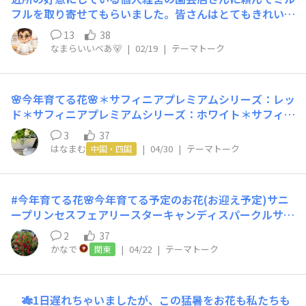
ら咲いて来たよ〜って写真をアップされているので、あ
フルを取り寄せてもらいました。皆さんはとてもきれいに
れ？うちのと違う💦と、気がつきました💦 ウインティー
咲かせていますが、ここは北海道！ 雪 雪 雪❄️ 氷点下 真冬
とセネッティは気にかけて夜間室内に入れていたんです
13
38
日 吹雪の日が続きます。 雪の下で冬越しさせれば良かっ
が、マーガレットはうっかりしていました😅 2年目のボン
なまらいいべあ🐻
|
02/19
|
テーマトーク
たのですが、どうしても花を見たくて家の中で育てること
ザマーガレットレモンイエローもなんとか生きてますが、
に・・・ それがそもそも大失敗の原因！ AI判断によると
丸く咲かないのは寒さ対策の甘さだと痛感しています。
極度の日照不足！ そりゃ3ケ月も日光を浴びなかったらLE
暖かくなってきたからまだ間に合うかな？ お花咲いてく
🌸今年育てる花🌸​​ ＊ サフィニアプレミアムシリーズ：レッ
Dライトだけでは枯れてしまいますよね🥶😱😰💧
れる様に見守りたいと思います🙇‍♀️
ド​＊サフィニアプレミアムシリーズ：ホワイト​＊サフィニ
アフリル：ライトピンク​＊サフィニアフリル：ライラック
3
37
ブルー​＊サフィニアアート：ももいろハート​＊サフィニア
はなまむ
|
04/30
|
テーマトーク
中国・四国
アート：いちごシェイク​＊サフィニアアート：コーラルチ
ーク​＊サフィニアアート：とらネコ​＊サフィニアアートプ
チ：さくらもこもこ​＊サフィニアアートプチ：ひつじもこ
#今年育てる花🌸今年育てる予定のお花(お迎え予定)サニ
もこ​＊サフィニアアートプチ：あずきもこもこ​＊ミリオン
ープリンセスフェアリースターキャンディスパークルサン
ベル：アンティークレモン​＊アズーロコンパクト：スカイ
ビーナスMOCO🌼🌿もう育ててるよ〜！のお花(お迎え済
ブルー​＊マックスマム：ホワイト​【 第5期サンフラアンバ
2
37
み)サンパラソルCollectionクライミングサンパラソルア
サダー苗 #PR 】​◎ミリオンベル：ピンク​◎星空マム：ブ
かなで
|
04/22
|
テーマトーク
関東
ズーロコンパクトサフィニアサフィニアアートサフィニア
ルー ​◎リトルチュチュ ​◎サフィニアプチ：ひつじもこ
パルフェサフィニアブーケサフィニアポップミリオンベル
もこ ​◎エンジェルスイヤリング ​ ◎サフィニアプレミア
他に冬越しした子あり💖💕
ム：ブルー​●来月 届くアンバサダー苗​※ひつじもこもこ
🎋1日遅れちゃいましたが、この猛暑をお花も私たちも