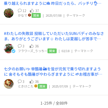
✖️2株育てます🐏🐏【 冬越しした花・植え替え済み 】​☆ス
乗り越えられますように🎋 昨日だったら、バッチリ👌で
ターティアラ（3色混色植え）​☆ミーテ：ラズベリーロー
したが、今夜国際宇宙ステーションきぼうが日本上空🗾を
12
37
ズ
通過するします🛰️ 夜空を見上げてみるのもロマンティッ
かなで
|
2025/07/08
|
テーマトーク
関東
クですよ💕
#わたしの失敗談 投稿していただいたSUNバディのみなさ
ま、ありがとうございます☺️ わたしは夏越しが苦手で特
に春に植えたお花たちはだいたい枯らしてしまいます…🍂
3
36
近年は特に暑くなっていますが、皆さまどのように夏越し
フラワーズ_うっちー
|
02/18
|
テーマトーク
関東
対策しているのか教えていただけると嬉しいです♪ その
点、初夏に販売される商品は夏越しもしやすいですね。
去年夏越しできて今でも育てているのは、フォーカルポイ
七夕のお願い✨ 🌸酷暑🏜️を皆が元気で乗り切れますよう
ント、スターティアラ、すぐ楽ミリオンベル、サフィニア
に 🌼そもそも酷暑がやわらぎますように 🌱お稽古事が上
プレミアムです🌱 まだまだ寒い日が続きますが、春にな
達しますように うちのスターティアラはパッカーン気味
ったら満開になるように引き続きお手入れ頑張ります‼️ 写
3
36
でザビエルなので、部分写真で😅
真は寒い冬でも花が咲いてくれているすぐ楽ミリオンベル
ときけこた
|
2025/07/09
|
テーマトーク
関東
のアップル＆バニラです🌸（バニラはしばらくお休みして
います笑） まだまだ募集していますので、皆さまもぜひ
「オハナし」で「#わたしの失敗談」投稿してくださいね
1-25件 / 全88件
♪ https://sunsungarden.jp/announcements/g3uugjaz