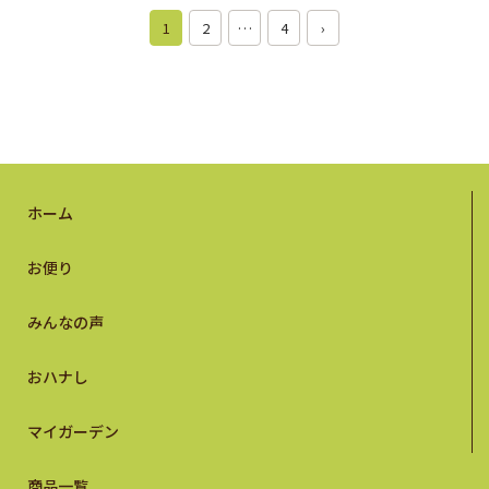
oywhwzv2
1
2
…
4
›
ホーム
お便り
みんなの声
おハナし
マイガーデン
商品一覧