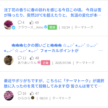
ーデンが皆さんにとって楽しい場であり続けますように
ちょっとおふざけも入りましたが…(笑) 皆さまの願いが
沈丁花の香りに春の訪れを感じる今日この頃。 今月は雪
叶いますように🙏
が降ったり、突然20℃を超えたりと、 気温の変化が本当
に目まぐるしいですね❄️☀️🌸 ところで、私も失敗談、たく
4
49
さんあります…💦 2月の雪の日、とある事情を抱え、正直
フラワーズ＿Kimu
|
02/24
|
テーマトーク
関東
少し余裕のない日々を送っていました。 「一晩くらいな
ら大丈夫だろう」と思って、 セネッティとフォーカルポ
イントを 室内に取り込むことを怠ってしまったのが、ま
🎋🎋🎋七夕の願いごと🎋🎋🎋 ☆.｡.:･ﾟ⭐︎.｡.:･ﾟ☆.｡.:･ﾟ
ずかったです…❄️😞 結果、どちらも株を痛めてしまいま
⭐︎.｡.:･ﾟ☆ .｡.:･ﾟ⭐︎.｡.:･ﾟ フォーカルポイントが
した。 よく考えてみれば、ダメに決まってますよね。 寒
100センチ超えますように🙏 ☆.｡.:･ﾟ⭐︎.｡.:･ﾟ☆.｡.:･ﾟ⭐︎.｡.:･ﾟ
さ対策、分かっているつもりでも “大丈夫だろう”はやっ
12
48
☆ .｡.:･ﾟ⭐︎.｡.:･ﾟ 現在70センチ🎵 暑さに負けず元気に大きく
ぱり危ないですね。 改めて反省しました。 SUNSUNガー
ありあいりん
|
2025/07/06
|
テーマトーク
近畿
育って 欲しいです🤭 写真は植え付け2ヶ月弱の スターテ
デンの運営側（フラワーズ社員）にとっても、 園芸は思
ィアラピンク🩷 お花がたくさん咲いてきて めっちゃ可愛
った以上に難しく、失敗もします🌱 だからこそ、うまく
いです😍
いった時の喜びは大きいし、 次も頑張ろうというモチベ
最近サボリがちですが、こちらに「テーマトーク」が選択
ーションにつながります。 園芸って、正直そこそこ大変
肢に入ったのを見て投稿してみます😊 皆さんは育ててる
なんです。 「簡単」「誰でもうまくいく」だけを伝えて
お花で「これ何ですか？」って聞かれたお花ありますか？
16
47
しまって、 がっかりする方を増やしていないか…最近よ
サンフラのお花、一般種と違う形のとかあるから、何が興
ひらひら
|
08/10
|
テーマトーク
く考えます🤔 とはいえ、あれやこれやと難しいことを伝
味持たれるのかな？とふと思いました😄 私はフェアリー
えようとするのも、 ハードルを上げてしまってよろしく
スターを聞かれた時の話です 先日、うちの近所が勤め先