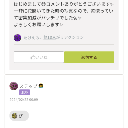
はじめまして😊コメントありがとうございます✨
一斉に花開いてきた時の写真なので、締まってい
て密集加減がバッチリでした🌼✨
よろしくお願いします✨
、
他13人
がリアクション
たけえみ
いいね
返信する
ステップ
北陸
2024/02/22 00:09
ぴー