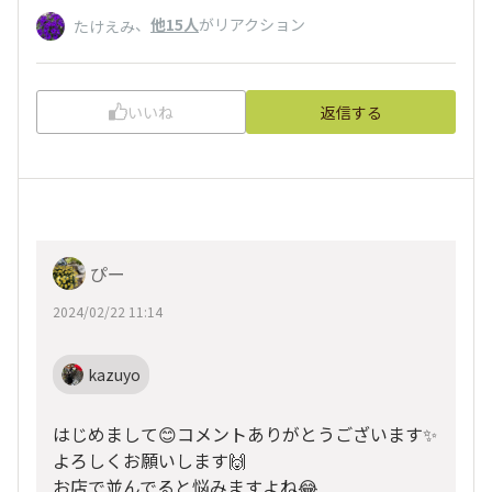
、
他15人
がリアクション
たけえみ
いいね
返信する
ぴー
2024/02/22 11:14
kazuyo
はじめまして😊コメントありがとうございます✨
よろしくお願いします🙌
お店で並んでると悩みますよね😂