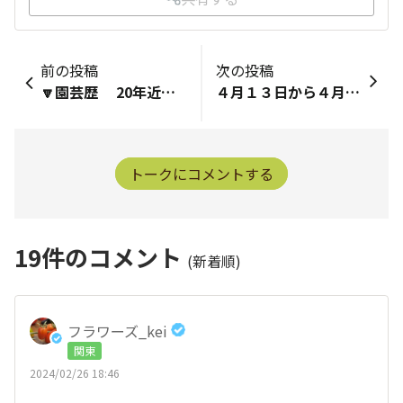
前の投稿
次の投稿
🔽園芸歴 20年近く経ちます 一昨年、主人の実家へ引越し、庭をリフォームしました。 宿根草も勉強したいと思っています 🔽好きなフラワーズの花・野菜 ボンザマーガレット、アズーロコンパクト、サンパラソル、サフィニアブーケ、ウインティー、 ブロッコリー、きゅうり 🔽好きなこと、趣味（スポーツなど園芸以外でもOK）園芸店巡り、水泳。。プール教室に通い4カナヅチから泳法泳げる様になりました✌️ 🔽みんなに一言 長年ガーデニングをしていますが、未だにわからない事いっぱいです。皆さまからの助言に期待しています。 どうぞよろしくお願いします🙏💕
４月１３日から４月１４日の山下公園おまつり広場にはサントリーさん参加しますか？ 参加するようであれば行きたいと思うのですが？ みんなさんもサントリーさん参加するならば行きたいと思う方多いと思うのですが？
トークにコメントする
19
件のコメント
(新着順)
フラワーズ_kei
関東
2024/02/26 18:46