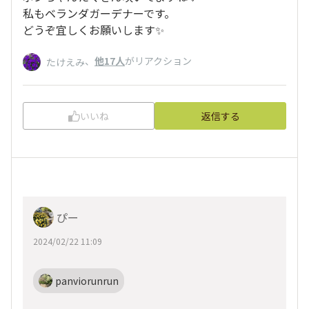
私もベランダガーデナーです。
どうぞ宜しくお願いします✨
、
他17人
がリアクション
たけえみ
いいね
返信する
ぴー
2024/02/22 11:09
panviorunrun