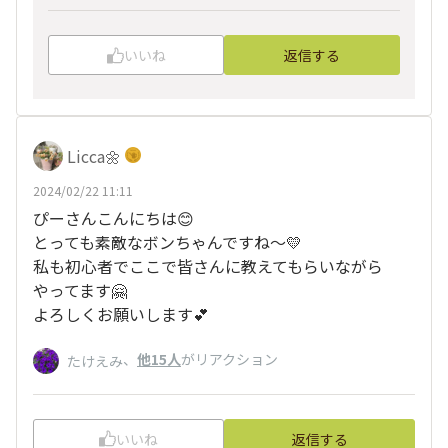
いいね
返信する
Licca🌼
2024/02/22 11:11
ぴーさんこんにちは😊
とっても素敵なボンちゃんですね〜💛
私も初心者でここで皆さんに教えてもらいながら
やってます🤗
よろしくお願いします💕
、
他15人
がリアクション
たけえみ
いいね
返信する