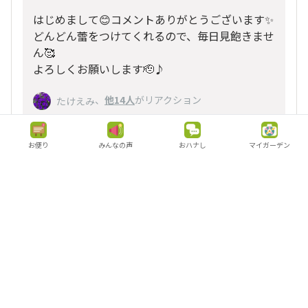
はじめまして😊コメントありがとうございます✨
どんどん蕾をつけてくれるので、毎日見飽きませ
ん🥰
よろしくお願いします🫡♪
、
他14人
がリアクション
たけえみ
お便り
みんなの声
おハナし
マイガーデン
いいね
返信する
kumi＆kumi
関東
2024/02/21 21:18
ぴーさん はじめまして😊
レモンイエローきれいに咲いてますね〜🌼
私もまん丸モリモリ目指して育てています🌼🌸どう