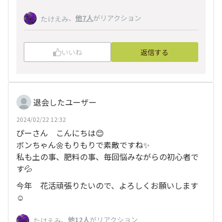
、
他7人
がリアクション
たけえみ
いいね
返信する
退会したユーザー
2024/02/22 12:32
ぴーさん こんにちは😊
ボンちゃん🌼もりもりで素敵ですね✨
私も土の事、肥料の事、毎回悩みながらの初心者で
す💦
今年 花活頑張りたいので、よろしくお願いします
☺️
、
他12人
がリアクション
たけえみ