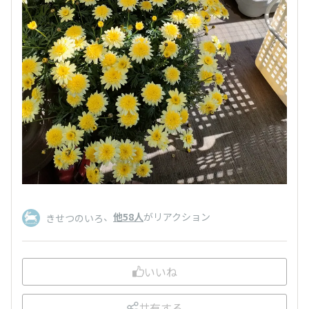
、
他58人
がリアクション
きせつのいろ
いいね
共有する