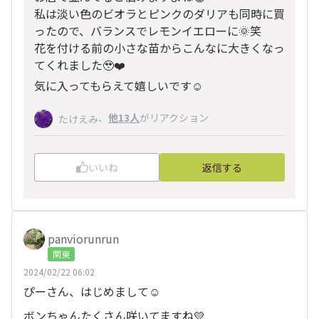
私は淡い色のビオラとピンクのダリアも同時に買
ったので、バランスでレモンイエローに🌞笑
花を付ける前の小さな苗からこんなに大きくなっ
てくれました🥹❤️
気に入ってもらえて嬉しいです☺️
、
他13人
がリアクション
たけえみ
いいね
返信する
panviorunrun
関東
2024/02/22 06:02
ぴーさん、はじめまして☺️
ボンちゃんたくさん咲いてますね💛