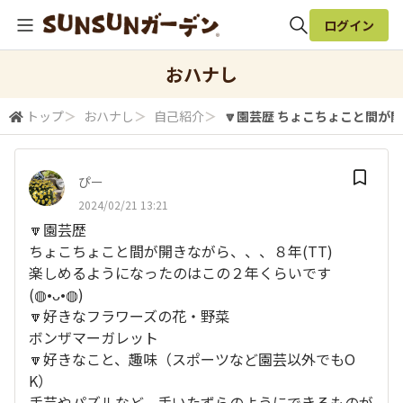
ログイン
全体検索
おハナし
トップ
＞
おハナし
＞
自己紹介
＞
🔽園芸歴 ちょこちょこと間が開
検索
ぴー
2024/02/21 13:21
🔽園芸歴
ちょこちょこと間が開きながら、、、８年(⁠T⁠T⁠)
楽しめるようになったのはこの２年くらいです
(⁠◍⁠•⁠ᴗ⁠•⁠◍⁠)
🔽好きなフラワーズの花・野菜
ボンザマーガレット
🔽好きなこと、趣味（スポーツなど園芸以外でもO
K）
手芸やパズルなど、手いたずらのようにできるものが