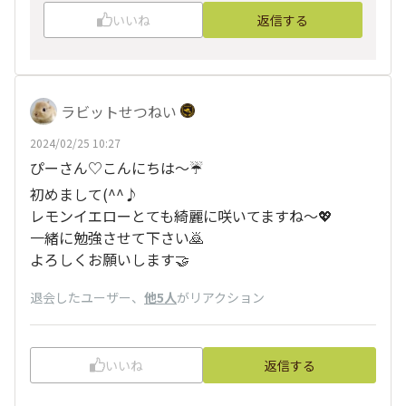
いいね
返信する
ラビットせつねい
2024/02/25 10:27
ぴーさん♡こんにちは～☔
初めまして(^^♪
レモンイエローとても綺麗に咲いてますね～💖
一緒に勉強させて下さい🙇
よろしくお願いします🤝
退会したユーザー
、
他5人
がリアクション
いいね
返信する