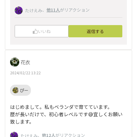
、
他11人
がリアクション
たけえみ
いいね
返信する
花衣
2024/02/22 13:22
ぴー
はじめまして。私もベランダで育てています。
歴が長いだけで、初心者レベルです😅宜しくお願い
致します。
、
他12人
がリアクション
たけえみ