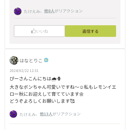
、
他8人
がリアクション
たけえみ
いいね
返信する
はなとりこ
2024/02/22 12:31
ぴーさんこんにちは🌧️🪻
大きなボンちゃん可愛いですね〜☺️私もレモンイエ
ロー秋にお迎えして育てています🌼
どうぞよろしくお願いします🥰
、
他13人
がリアクション
たけえみ