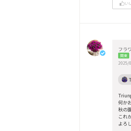
い
フラワ
関東
2025/0
Tri
何か
秋の
これ
よろし