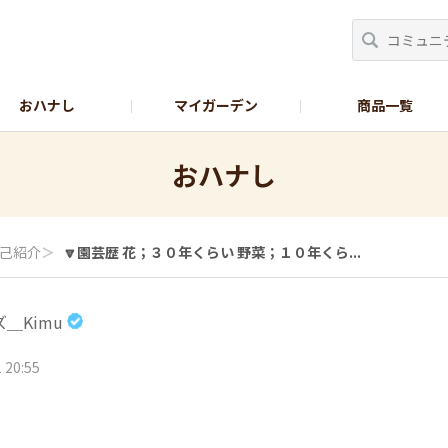
おハナし
マイガーデン
商品一覧
Instagram_花
Instagram_本気野菜
GreenSnap
おハナし
己紹介
＞
🔽園芸歴 花；３０年くらい 野菜；１０年くら...
＿Kimu
 20:55
い