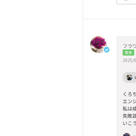
フラワ
関東
2025/0
くろ
エン
私は
失敗
いこ