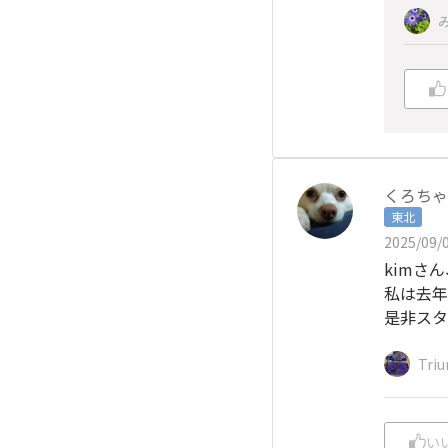
くろちゃ
東北
2025/09/0
kimさ
私は去年
是非スタ
Tri
い