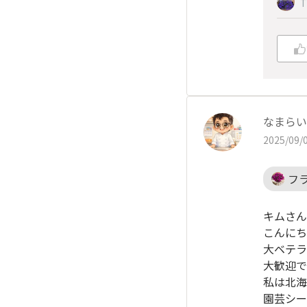
T
なまらい
2025/09/0
フラ
キムさん
こんにち
大ベテラ
大歓迎です
私は北海
園芸シー