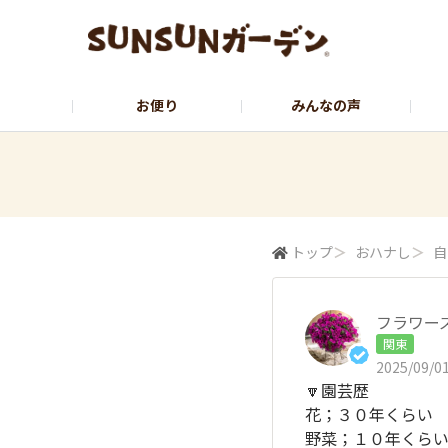
お便り
みんなの声
公式サイト
YouTubeチャンネル
トップ
＞
おハナし
＞
自
フラワーズ
関東
2025/09/01
🔽園芸歴
花；３０年くらい
野菜；１０年くら