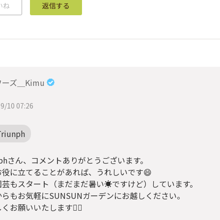
いね
返信する
ーズ＿Kimu
9/10 07:26
Triunph
unphさん、コメントありがとうございます。
お役に立てることがあれば、うれしいです😄
園芸もスタート（まだまだ暑い☀️ですけど）しています。
からもお気軽にSUNSUNガーデンにお越しください。
くお願いいたします🙇‍♂️