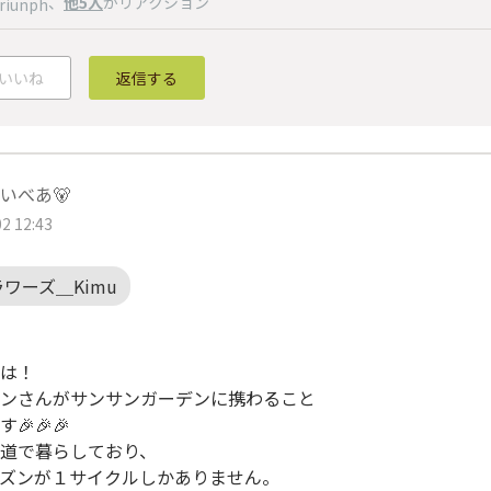
、
他5人
がリアクション
riunph
いいね
返信する
いべあ🐻
2 12:43
ワーズ＿Kimu
は！
ンさんがサンサンガーデンに携わること
🎉🎉🎉
道で暮らしており、
ズンが１サイクルしかありません。