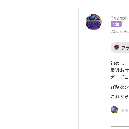
Triunph
北陸
2025/09/0
フラ
初めまし
最近おサ
ガーデニ
経験をシ
これから
みや