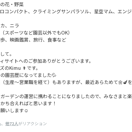
ズの花・野菜
ーロコンパクト、クライミングサンパラソル、星空マム、エンジ
イカ、ニラ
味（スポーツなど園芸以外でもOK）
散歩、映画鑑賞、旅行、食事など
まして。
ィサイトへのご参加ありがとうございます。
のKimu 👨です。
の園芸歴になってました💦
（生産～営業職を経て）もありますが、最近あらためて🌼🍆
Ｎガーデンの運営に携わることになりましたので、みなさまと
分かち合えればと思います！
願いします☺️
、
他72人
がリアクション
n