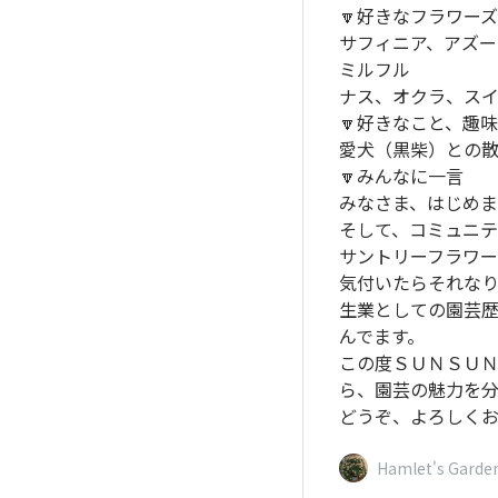
🔽好きなフラワー
サフィニア、アズ
ミルフル
ナス、オクラ、ス
🔽好きなこと、趣
愛犬（黒柴）との
🔽みんなに一言
みなさま、はじめ
そして、コミュニテ
サントリーフラワーズ
気付いたらそれなり
生業としての園芸歴
んでます。
この度ＳＵＮＳＵ
ら、園芸の魅力を
どうぞ、よろしくお
Hamlet's Garde