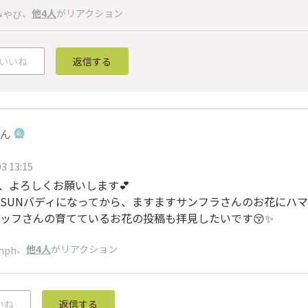
、
他4人
がリアクション
みやび
いいね
返信する
ん
3 13:15
ん、よろしくお願いします💕
SUNバディになってから、ますますサンフラさんのお花にハマり
ッフさんの育てているお花の投稿も拝見したいです😚✨️
、
他4人
がリアクション
unph
いね
返信する