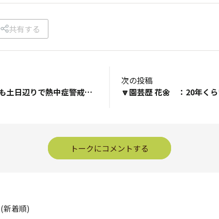
共有する
次の投稿
暑い🥵暑い🥵🌞⚡⚡も土日辺りで熱中症警戒アラートの終焉を迎えそうだよね😅 日が落ちる🌇時間も、知らない内に早くなり、何となく秋の感じる風🍃を、箱庭のピーマン族が感じ始めて来ました👌 ぴのパパが購入した、メロン以外のらくなりシリーズで、生き残ってるのが😂💦💦、 優等生のらくなりイチゴ🍓 それとらくなり万能ピーマン🫑です。 🫑は猛暑🥵の影響で、これなんの病気😖って言うほど、葉っぱが巻き巻き‪ꔛ‬🌀😵‍💫してたけど、 やっと秋を少し感じてきたらしく、その先から新芽が伸びて、つぼみを出来てきました👍 １１月迄、青椒肉絲が出来るくらい収穫したいね～～ 新芽の下に🌀🌀の葉っぱが見えます👀
トークにコメントする
ト
(新着順)