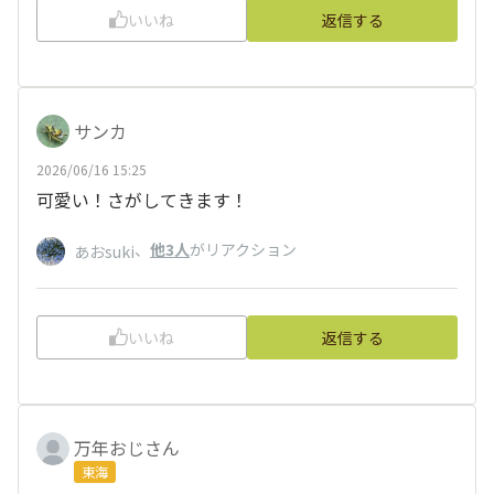
いいね
返信する
サンカ
2026/06/16 15:25
可愛い！さがしてきます！
、
他3人
がリアクション
あおsuki
いいね
返信する
万年おじさん
東海