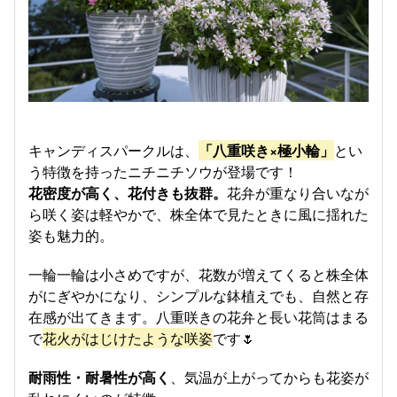
キャンディスパークルは、
「八重咲き×極小輪」
とい
う特徴を持ったニチニチソウが登場です！
花密度が高く、花付きも抜群。
花弁が重なり合いなが
ら咲く姿は軽やかで、株全体で見たときに風に揺れた
姿も魅力的。
一輪一輪は小さめですが、花数が増えてくると株全体
がにぎやかになり、シンプルな鉢植えでも、自然と存
在感が出てきます。八重咲きの花弁と長い花筒はまる
で
花火がはじけたような咲姿
です🌷​
耐雨性・耐暑性が高く
、気温が上がってからも花姿が