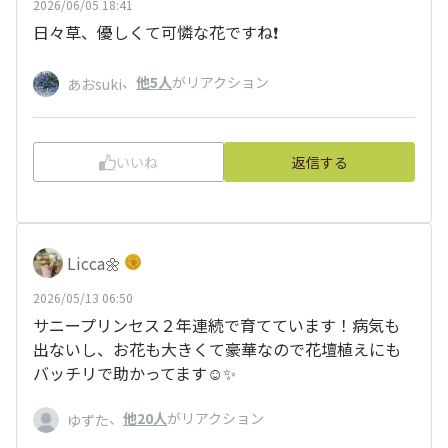
2026/06/05 18:41
日々草、優しくて可憐な花ですね❗️
、
他5人
がリアクション
あおsuki
いいね
返信する
Licca🌼
2026/05/13 06:50
サニープリンセス２年連続で育てています！病気も
出ないし、お花も大きくて豪華なので花壇植えにも
バッチリで助かってます☺️✨
、
他20人
がリアクション
ゆずた