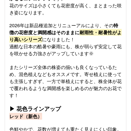
花のサイズは小さくても花密度が高く、まとまった咲
き姿になります。
2026年は新品種追加とリニューアルにより、その
特
徴の花密度と満開感はそのままに
耐雨性・耐暑性がよ
り高いシリーズ
になりました！
過酷な日本の酷暑や豪雨にも、株が弱らず安定して花
を咲かせる力強さがアップしています🌞
またシリーズ全体の株姿の揃いも良くなっているた
め、混色植えなどもオススメです。​寄せ植えに使って
も主張しすぎず、一方で単植えにすると、株全体が花
で覆われるような満開感を楽しめるのが魅力のお花で
す！
▶ 花色ラインアップ
レッド（新色）
色鮮やかで、花数が増えても重たく見えにくい印象。