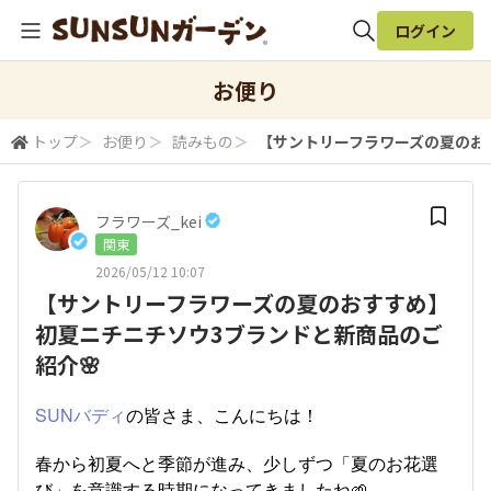
ログイン
全体検索
お便り
トップ
＞
お便り
＞
読みもの
＞
【サントリーフラワーズの夏のお
検索
フラワーズ_kei
関東
2026/05/12 10:07
【サントリーフラワーズの夏のおすすめ】
初夏ニチニチソウ3ブランドと新商品のご
紹介🌸
SUNバディ
の皆さま、こんにちは！
春から初夏へと季節が進み、少しずつ「夏のお花選
び」を意識する時期になってきましたね🌱