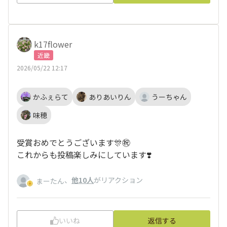
k17flower
近畿
2026/05/22 12:17
かふぇらて
ありあいりん
うーちゃん
味穂
受賞おめでとうございます🎊㊗️
これからも投稿楽しみにしています❣️
、
他10人
がリアクション
まーたん
いいね
返信する