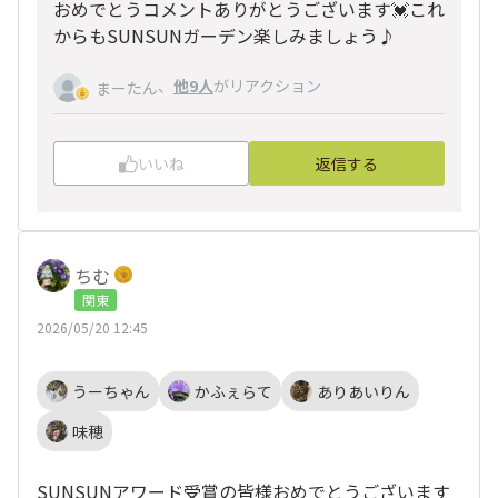
おめでとうコメントありがとうございます💓これ
からもSUNSUNガーデン楽しみましょう♪
、
他9人
がリアクション
まーたん
いいね
返信する
ちむ
関東
2026/05/20 12:45
うーちゃん
かふぇらて
ありあいりん
味穂
SUNSUNアワード受賞の皆様おめでとうございます