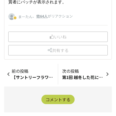
賞者にバッチが表示されます。
、
他64人
がリアクション
まーたん
いいね
共有する
前の投稿
次の投稿
【サントリーフラワーズの夏のおすすめ】初夏ニチニチソウ3ブランドと新商品のご紹介🌸
第1回 越冬した花には感動します
コメントする