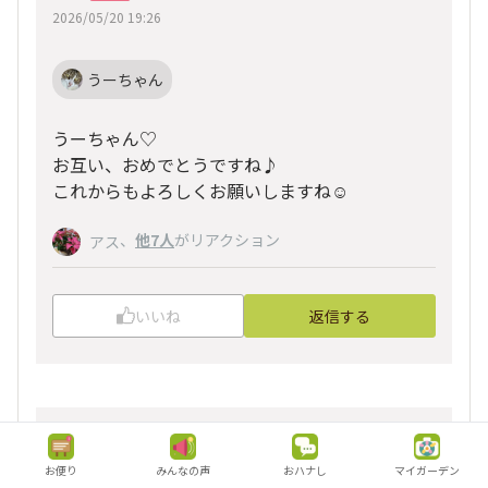
2026/05/20 19:26
うーちゃん
うーちゃん♡
お互い、おめでとうですね♪
これからもよろしくお願いしますね☺️
、
他7人
がリアクション
アス
いいね
返信する
うーちゃん
近畿
お便り
みんなの声
おハナし
マイガーデン