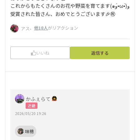
これからもたくさんのお花や野菜を育てます(๑و•̀ω•́)و
受賞された皆さん、おめでとうございます🎉㊗️
、
他18人
がリアクション
アス
いいね
返信する
かふぇらて
近畿
2026/05/20 19:26
味穂