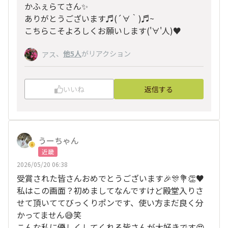
かふぇらてさん✨
ありがとうございます♬(´∀｀
)♬~
こちらこそよろしくお願いします(
'∀'人)♥︎
、
他5人
がリアクション
アス
いいね
返信する
うーちゃん
近畿
2026/05/20 06:38
受賞された皆さんおめでとうございます🎉🎊💐👏♥️
私はこの画面？初めましてなんですけど殿堂入りさ
せて頂いててびっくりポンです、使い方まだ良く分
かってません😅‪‪笑
こんな私に優しくしてくれる皆さんが大好きです😍