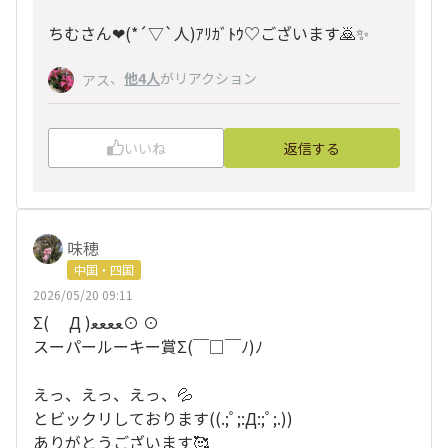
ちむさん❤(*´▽`人)ｱﾘｶﾞﾄｳ♡ございます🙇✨
、
他4人
がリアクション
アス
いいね
返信する
味穂
中国・四国
2026/05/20 09:11
Σ( Д )ﻌﻌﻌﻌ⊙ ⊙
スーパールーキー賞Σ(￣□︎￣ﾉ)ﾉ
えっ、えっ、えっ、💦
とビックリしております((.;ﾟ;:Д:;ﾟ;.))
ありがとうございます🥰