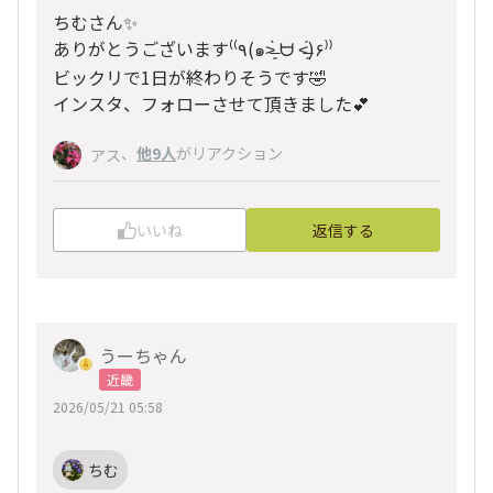
ちむさん✨
ありがとうございます⁽⁽٩(๑˃̶͈̀ ᗨ ˂̶͈́)۶⁾⁾
ビックリで1日が終わりそうです🤣
インスタ、フォローさせて頂きました💕
、
他9人
がリアクション
アス
いいね
返信する
うーちゃん
近畿
2026/05/21 05:58
ちむ