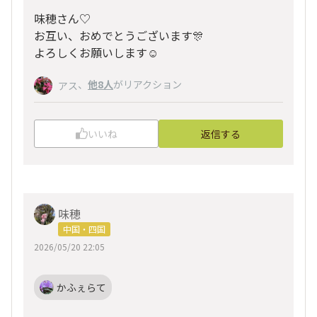
味穂さん♡
お互い、おめでとうございます🎊
よろしくお願いします☺️
、
他8人
がリアクション
アス
いいね
返信する
味穂
中国・四国
2026/05/20 22:05
かふぇらて