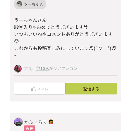
うーちゃん
うーちゃんさん
殿堂入り✨おめでとうございます🎊
いつもいいねやコメントありがとうございます
😊
これからも投稿楽しみにしています♬(´∀｀*)♬
~
、
他15人
がリアクション
アス
いいね
返信する
かふぇらて
近畿