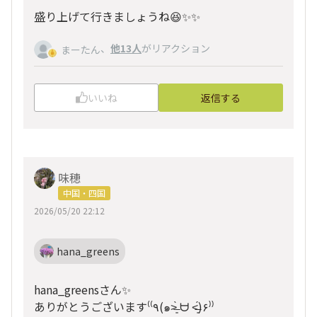
盛り上げて行きましょうね😆✨✨
、
他13人
がリアクション
まーたん
いいね
返信する
味穂
中国・四国
2026/05/20 22:12
hana_greens
hana_greensさん✨
ありがとうございます⁽⁽٩(๑˃̶͈̀ ᗨ ˂̶͈́)۶⁾⁾