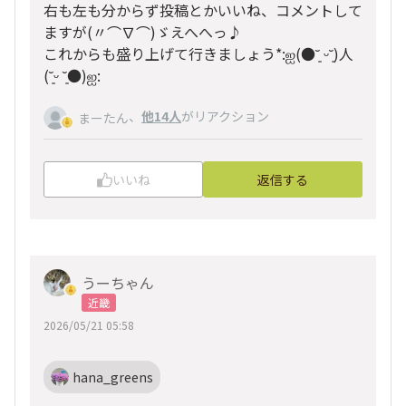
右も左も分からず投稿とかいいね、コメントして
ますが(〃⌒∇⌒)ゞえへへっ♪
これからも盛り上げて行きましょう*:ஐ(●˘͈ ᵕ˘͈)人
(˘͈ᵕ ˘͈●)ஐ:
、
他14人
がリアクション
まーたん
いいね
返信する
うーちゃん
近畿
2026/05/21 05:58
hana_greens