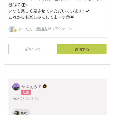
😊㊗️🎊👏✨
いつも楽しく見させていただいています✨💕
これからも楽しみにしてまーす😊🌟
、
他18人
がリアクション
まーたん
いいね
返信する
かふぇらて
近畿
2026/05/20 15:22
ちむ