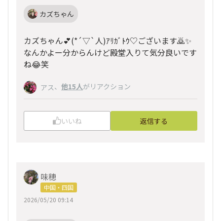
カズちゃん
カズちゃん💕︎(*´▽`人)ｱﾘｶﾞﾄｳ♡ございます🙇✨
なんかよー分からんけど殿堂入りて気分良いです
ね😂笑
、
他15人
がリアクション
アス
いいね
返信する
味穂
中国・四国
2026/05/20 09:14