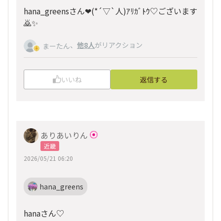
hana_greensさん❤(*´▽`人)ｱﾘｶﾞﾄｳ♡ございます
🙇✨
、
他8人
がリアクション
まーたん
いいね
返信する
ありあいりん
近畿
2026/05/21 06:20
hana_greens
hanaさん♡