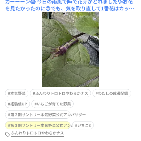
ガーーーン😱
今日の雨風で🌬️で花芽がとれました💦お花
を見たかったのに😥でも、気を取り直して1番花はカット
すると言うので一先ずよしとします🥹
本気野菜
ふんわりトロトロやわらかナス
わたしの成長記録
経験値UP
いちごが育てた野菜
第２期サントリー本気野菜公式アンバサダー
第３期サントリー本気野菜公式アンバサダー
いちご3
ふんわりトロトロやわらかナス