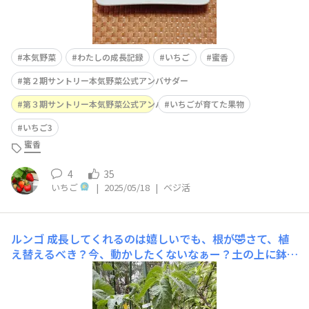
本気野菜
わたしの成長記録
いちご
蜜香
第２期サントリー本気野菜公式アンバサダー
第３期サントリー本気野菜公式アンバサダー
いちごが育てた果物
いちご3
蜜香
4
35
いちご
|
2025/05/18
|
ベジ活
ルンゴ
成長してくれるのは嬉しいでも、根が🤣さて、植
え替えるべき？今、動かしたくないなぁー？土の上に鉢🤣
🤣🤣