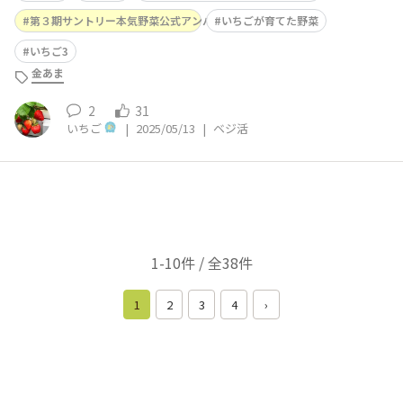
第３期サントリー本気野菜公式アンバサダー
いちごが育てた野菜
いちご3
金あま
2
31
いちご
|
2025/05/13
|
ベジ活
1-10件 / 全38件
1
2
3
4
›