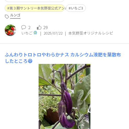
第３期サントリー本気野菜公式アンバサダー
いちご3
ルンゴ
2
29
いちご
|
2025/07/22
|
本気野菜オリジナルレシピ
ふんわりトロトロやわらかナス
カルシウム液肥を葉散布
したところ😆