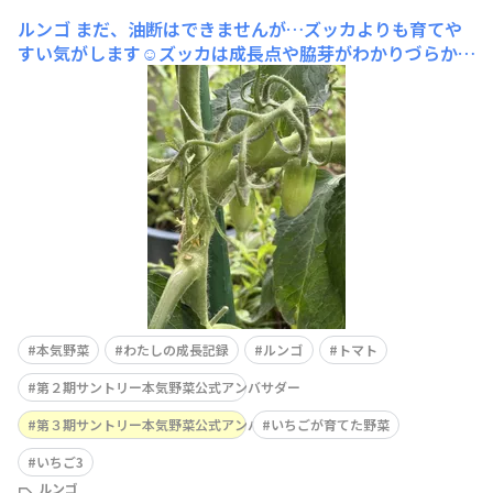
ルンゴ
まだ、油断はできませんが…ズッカよりも育てや
すい気がします☺️ズッカは成長点や脇芽がわかりづらかっ
たのですがズッカはすくすくと成長してくれて、なかなか
手をかけてあげれなくても育ってくれました😆実は…今
日みたら実ができててびっくり‼️してました🤣ここから、
尻枯れのないように⬆️の液肥を使いこなして行く
本気野菜
わたしの成長記録
ルンゴ
トマト
第２期サントリー本気野菜公式アンバサダー
第３期サントリー本気野菜公式アンバサダー
いちごが育てた野菜
いちご3
ルンゴ