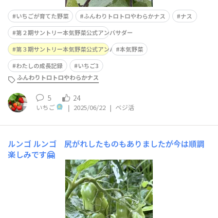
いちごが育てた野菜
ふんわりトロトロやわらかナス
ナス
第２期サントリー本気野菜公式アンバサダー
第３期サントリー本気野菜公式アンバサダー
本気野菜
わたしの成長記録
いちご3
ふんわりトロトロやわらかナス
5
24
いちご
|
2025/06/22
|
ベジ活
ルンゴ
ルンゴ 尻がれしたものもありましたが今は順調
楽しみです🤗