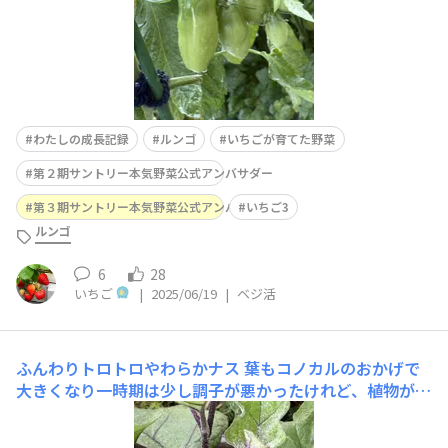
わたしの成長記録
ルンゴ
いちごが育てた野菜
第２期サントリー本気野菜公式アンバサダー
第３期サントリー本気野菜公式アンバサダー
いちご3
ルンゴ
6
28
いちご
|
2025/06/19
|
ベジ活
ふんわりトロトロやわらかナス
葉もコノカルのおかげで
大きくなり一時期は少し調子が悪かったけれど、植物が元
気なら復活しますね☺️1番花は風で折れたので2番花、3番
花楽しみです🎶🎶