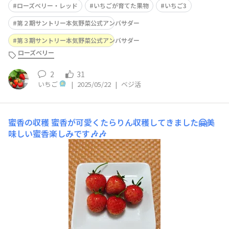
ローズベリー・レッド
いちごが育てた果物
いちご3
第２期サントリー本気野菜公式アンバサダー
第３期サントリー本気野菜公式アンバサダー
ローズベリー
2
31
いちご
|
2025/05/22
|
ベジ活
蜜香の収穫
蜜香が可愛くたらりん収穫してきました🤗美
味しい蜜香楽しみです🎶🎶