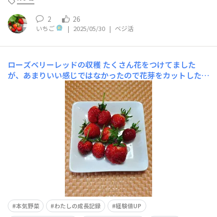
2
26
いちご
|
2025/05/30
|
ベジ活
ローズベリーレッドの収穫
たくさん花をつけてました
が、あまりいい感じではなかったので花芽をカットしたり
しながら、ようやく収穫です🤗反対側は色々ダメみたい💦
こんなのも含めて、勉強📚になりました😊
本気野菜
わたしの成長記録
経験値UP