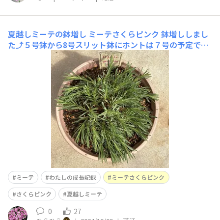
夏越しミーテの鉢増し
ミーテさくらピンク 鉢増ししまし
た⤴️５号鉢から8号スリット鉢にホントは７号の予定でし
たが７号鉢なくて😅（この鉢が７号と思ってたら８号だ
った💦）枯葉取ったりしたのであちこち向いてます⬇️
ミーテ
わたしの成長記録
ミーテさくらピンク
さくらピンク
夏越しミーテ
0
27