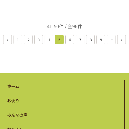
41-50件 / 全96件
‹
1
2
3
4
5
6
7
8
9
…
›
ホーム
お便り
みんなの声