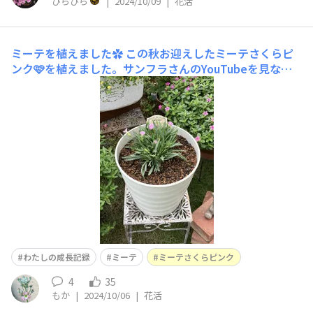
ひらひら
|
2024/10/09
|
花活
ミーテを植えました✿
この秋お迎えしたミーテさくらピ
ンク🩷を植えました。サンフラさんのYouTubeを見なが
ら7号鉢に植えました✿お花がとってもかわいいですね✨
別の色も買えばよかったなぁ🫧 ナデシコは初めてなので
ドキドキ💓です🥹
わたしの成長記録
ミーテ
ミーテさくらピンク
4
35
もか
|
2024/10/06
|
花活