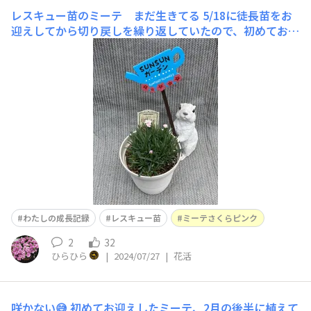
レスキュー苗のミーテ まだ生きてる
5/18に徒長苗をお
迎えしてから切り戻しを繰り返していたので、初めてお花
を見ました❗️でもまだまだ暑い盛り🥵蒸れないようにまた
切り戻ししておこうと思ってます✂️ 園芸相談会で聞いた
こと⬇️https://sunsungarden.jp/announcements/fff19
cbsif6ni
わたしの成長記録
レスキュー苗
ミーテさくらピンク
2
32
ひらひら
|
2024/07/27
|
花活
咲かない😅
初めてお迎えしたミーテ、2月の後半に植えて