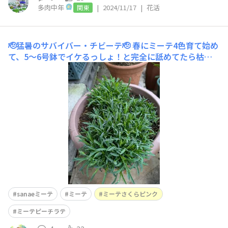
多肉中年
|
2024/11/17
|
花活
関東
🫡猛暑のサバイバー・チビーテ🫡
春にミーテ4色育て始め
て、5〜6号鉢でイケるっしょ！と完全に舐めてたら枯れ
ました🤣 全滅だー！ とショック受けてたんですが、2軍
のほったらかし鉢ジャングルの集まりの中に👶チビーテ👶
のピーチラテ＆さくらピンク発見！ よ、横井庄一さん的
なー！（わからないひとの方が多いですね
sanaeミーテ
ミーテ
ミーテさくらピンク
ミーテピーチラテ