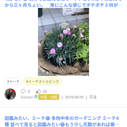
から三ヶ月ちょい。 常にこんな感じでボチボチ💧何がい
けないのか⁉️
ミーテ
ミーテさくらピンク
0
26
kazuyo
|
2024/06/05
|
花活
中国・四国
図鑑みたい、ミーテ😆
多肉中年のガーデニング ミーテ4
種 並べて見ると図鑑みたい😆もう少し花数があれば最高