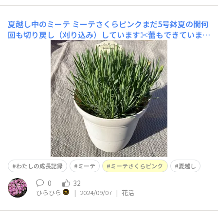
夏越し中のミーテ
ミーテさくらピンクまだ5号鉢夏の間何
回も切り戻し（刈り込み）しています✂️蕾もできています
が、まだ咲かせていません猛暑日で蒸れるのを予防するた
めカットアフター⬇️
わたしの成長記録
ミーテ
ミーテさくらピンク
夏越し
0
32
ひらひら
|
2024/09/07
|
花活