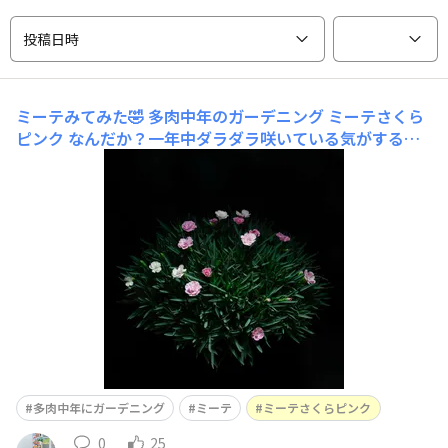
投稿日時
ミーテみてみた🤣
多肉中年のガーデニング ミーテさくら
ピンク なんだか？一年中ダラダラ咲いている気がするけ
ど、少し花が多くなったかな🥰浮かび上がる桜色の花がエ
レガントじゃない？エレガントという言葉が一番似合わな
い多肉中年のおっさんが撮ってるけど🤣🤣🤣
多肉中年にガーデニング
ミーテ
ミーテさくらピンク
0
25