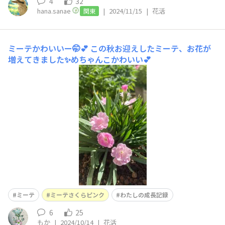
4
32
hana.sanae
|
2024/11/15
|
花活
関東
ミーテかわいいー🤭💕
この秋お迎えしたミーテ、お花が
増えてきました✨めちゃんこかわいい💕
ミーテ
ミーテさくらピンク
わたしの成長記録
6
25
もか
|
2024/10/14
|
花活