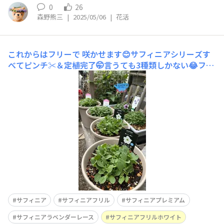
0
26
森野熊三
|
2025/05/06
|
花活
これからはフリーで
咲かせます😊サフィニアシリーズす
べてピンチ✂️＆定植完了🤭言うても3種類しかない😂フリ
ルとプレミアムは8号鉢 株の大きさ大差なし、この先は水
やり🚿と混み合ったところの葉っぱをとるくらいで、大き
くなるの待つ🤭
サフィニア
サフィニアフリル
サフィニアプレミアム
サフィニアラベンダーレース
サフィニアフリルホワイト