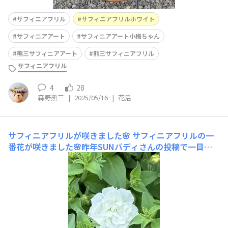
サフィニアフリル
サフィニアフリルホワイト
サフィニアアート
サフィニアアート小梅ちゃん
熊三サフィニアアート
熊三サフィニアフリル
サフィニアフリル
4
28
森野熊三
|
2025/05/16
|
花活
サフィニアフリルが咲きました🌸
サフィニアフリルの一
番花が咲きました🌸昨年SUNバディさんの投稿で一目惚
れしたサフィニアフリルホワイト🌱遠征してお迎えして８
号鉢に２株植えしてあります🪴 清楚で可愛いホワイトや
っぱり素敵でした〜😍満開が楽しみです😊