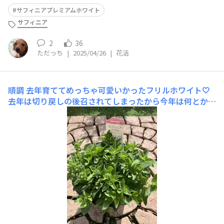
サフィニアプレミアムホワイト
サフィニア
2
36
ただっち
|
2025/04/26
|
花活
順調
去年育ててめっちゃ可愛いかったフリルホワイト‎🤍
去年は切り戻しの後召されてしまったから今年は何とか2
回は咲かせたいかな😅成長のスピードほんと早くてもぅ
鉢いっぱい🙌✨蕾も発見👀✨楽しみ～💖