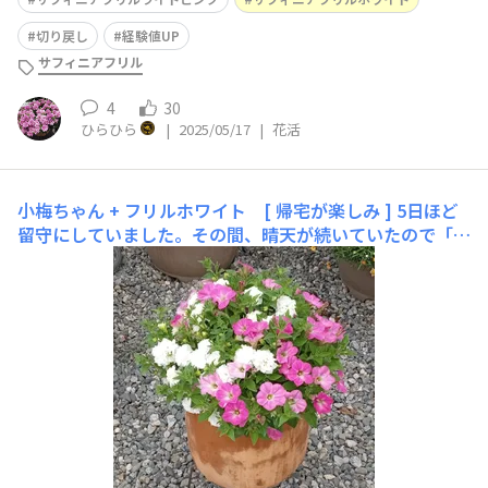
切り戻し
経験値UP
サフィニアフリル
4
30
ひらひら
|
2025/05/17
|
花活
小梅ちゃん + フリルホワイト [ 帰宅が楽しみ ]
5日ほど
留守にしていました。その間、晴天が続いていたので「お
花が咲き進んでるかな～♬」と帰宅を楽しみにしていまし
た(⁠ ⁠ꈍ⁠ᴗ⁠ꈍ⁠)♪2025/05/06🔗の投稿画像です。比べると、10
日間で一回り大きく育ったのが分かります(о´∀`о)