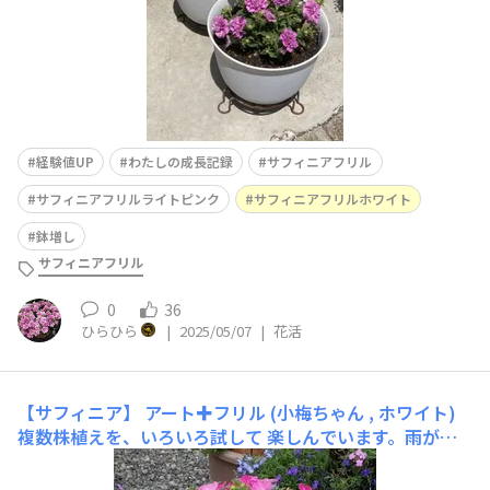
経験値UP
わたしの成長記録
サフィニアフリル
サフィニアフリルライトピンク
サフィニアフリルホワイト
鉢増し
サフィニアフリル
0
36
ひらひら
|
2025/05/07
|
花活
【サフィニア】 アート✚フリル (小梅ちゃん , ホワイト)
複数株植えを、いろいろ試して 楽しんでいます。雨が降
る前に📸ﾊﾟｼｬﾘ小梅ちゃんが 苗の時に ひと手間 加えてみ
ました。買ってきた新苗の枝付きが、正多角形の中心点か