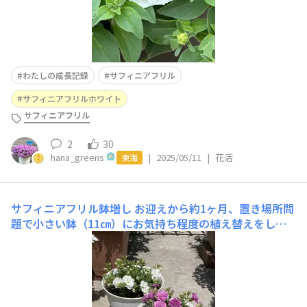
わたしの成長記録
サフィニアフリル
サフィニアフリルホワイト
サフィニアフリル
2
30
hana_greens
|
2025/05/11
|
花活
東海
サフィニアフリル鉢増し
お迎えから約1ヶ月、置き場所問
題で小さい鉢（11㎝）にお気持ち程度の植え替えをして
ましたが、ようやく８号鉢に鉢増ししました！ライトピン
クの根鉢ホワイトの根鉢去年この鉢を使った時、中の根鉢
にビッシリ藻が生えたのがとてもイヤで😓光を通しにく
いように土の袋を切って仕込みました！（隙間があるのは
気にしない🤣