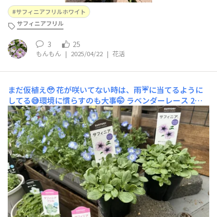
サフィニアフリルホワイト
サフィニアフリル
3
25
もんもん
|
2025/04/22
|
花活
まだ仮植え🥹
花が咲いてない時は、雨☔に当てるように
してる😅環境に慣らすのも大事🤭 ラベンダーレース 2回
ピンチ✂️済フリルも 2回ピンチ✂️済😊我が家のサフィニア
たち 3種類、2株づつ白🤍は庭のどこかに左右↔️対照、シ
ンメトリーに飾る予定😎 後ろのノーブランドのネモフィ
ラの鉢にラベンダーレー