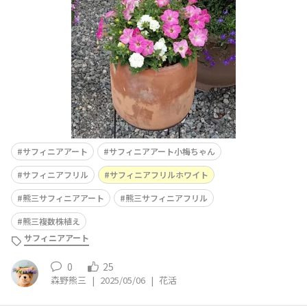
ら各頂点を結んだ線に近いと Lucky♬って喜ぶ熊三です
(⁠≧⁠▽⁠≦⁠)ｺｼﾞﾝﾉｶﾝｿｳﾃﾞｽ歯列矯正のイメージで、大きなクリ
ップを
サフィニアアート
サフィニアアート小梅ちゃん
サフィニアフリル
サフィニアフリルホワイト
熊三サフィニアアート
熊三サフィニアフリル
熊三複数株植え
サフィニアアート
0
25
森野熊三
|
2025/05/06
|
花活