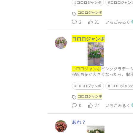
コロロジャンボ
コロロジャン
コロロジャンボ
2
31
いちごみるく
コロロジャンボ
コロロジャンボ
ピンクグラデーシ
程度お花が大きくなったら、収穫
コロロジャンボ
コロロジャン
コロロジャンボ
0
27
いちごみるく
あれ？