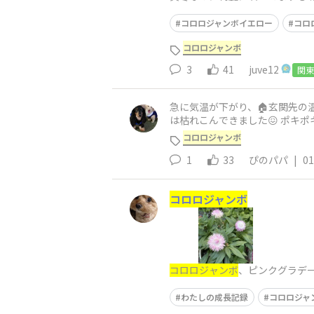
コロロジャンボイエロー
コロ
コロロジャンボ
3
41
juve12
関東
急に気温が下がり、🏠玄関先の
は枯れこんできました😖 ポキ
コロロジャンボ
1
33
ぴのパパ
|
01
コロロジャンボ
コロロジャンボ
、ピンクグラデ
わたしの成長記録
コロロジャ