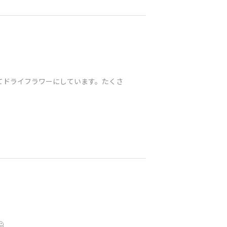
てドライフラワーにしています。たくさ
