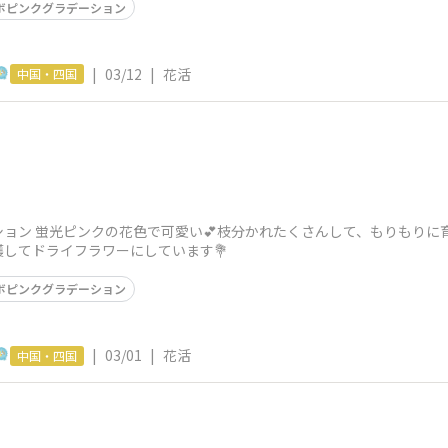
ボピンクグラデーション
|
03/12
|
花活
中国・四国
ョン 蛍光ピンクの花色で可愛い💕枝分かれたくさんして、もりもりに
してドライフラワーにしています💐
ボピンクグラデーション
|
03/01
|
花活
中国・四国