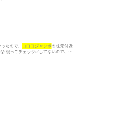
かったので、
コロロジャンボ
の株元付近
😰 根っこチェック✅してないので、こ