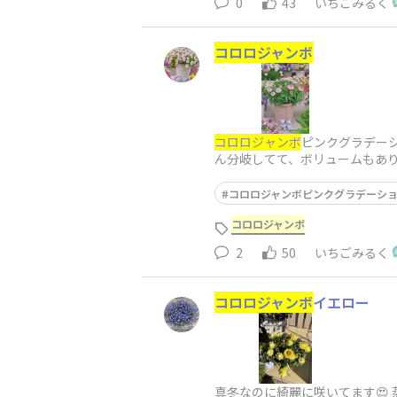
0
43
いちごみるく
コロロジャンボ
コロロジャンボ
ピンクグラデー
ん分岐してて、ボリュームもあ
コロロジャンボピンクグラデーシ
コロロジャンボ
2
50
いちごみるく
コロロジャンボ
イエロー
真冬なのに綺麗に咲いてます😍