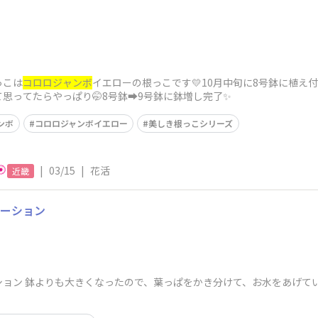

っこは
コロロジャンボ
イエローの根っこです💛10月中旬に8号鉢に植え
思ってたらやっぱり🤭8号鉢➡️9号鉢に鉢増し完了✨
ンボ
コロロジャンボイエロー
美しき根っこシリーズ
|
03/15
|
花活
近畿
デーション
ション 鉢よりも大きくなったので、葉っぱをかき分けて、お水をあげて