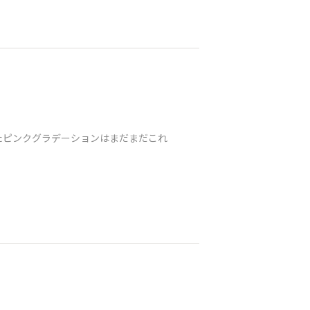
たピンクグラデーションはまだまだこれ