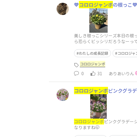
💛
コロロジャンボ
の根っこ
美しき根っこシリーズ本日の根
ら恐らくビッシリだろうなーって
わたしの成長記録
コロロジャ
コロロジャンボ
0
31
ありあいりん
コロロジャンボ
ピンクグラ
コロロジャンボ
ピンクグラデー
なりますね🤭