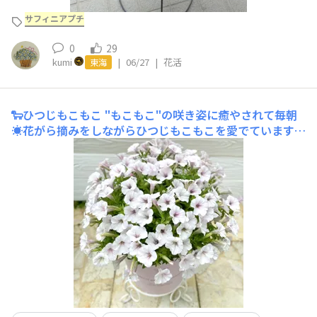
サフィニアプチ
0
29
kumi
|
06/27
|
花活
東海
🐑ひつじもこもこ
"もこもこ"の咲き姿に癒やされて毎朝
☀️花がら摘みをしながらひつじもこもこを愛でています✨
苦手な切り戻しを繰り返して"もこもこ"に挑戦していきま
す星空マム✨ｻﾏｰﾐｽﾄと一緒に撮影しました１回目切り戻し
鉢増し後に開花した様子撮影日 ６月２０日植付け時まで
さかのぼって振り返ってみます撮影日 ５月１５日