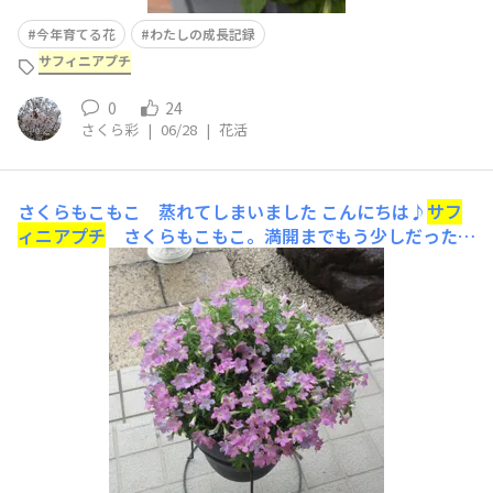
今年育てる花
わたしの成長記録
サフィニアプチ
0
24
さくら彩
|
06/28
|
花活
さくらもこもこ 蒸れてしまいました
こんにちは♪
サフ
ィニアプチ
さくらもこもこ。満開までもう少しだったの
ですが、激しい大雨（長い期間）によって、お花が蒸れた
感じになっています。中を覗いて見ると、葉っぱが蒸れて
いました。雨ざらしではなく、玄関ポーチに避難していま
すよ。少し前まではよかったのに。6月23日撮影6月23日
撮影満開と言えるレベ