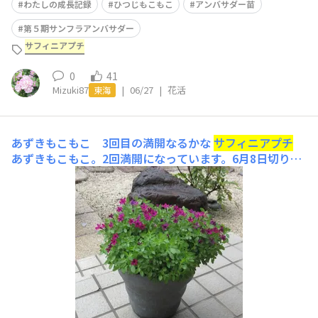
わたしの成長記録
ひつじもこもこ
アンバサダー苗
第５期サンフラアンバサダー
サフィニアプチ
0
41
Mizuki87
|
06/27
|
花活
東海
あずきもこもこ 3回目の満開なるかな
サフィニアプチ
あずきもこもこ。2回満開になっています。6月8日切り戻
ししました。6月8日撮影 切り戻し前満開になってから
数日経過しています。6月8日撮影 切り戻し後半分くらい
悲惨な状態。切り戻しが遅れました(^_^;)6月20日新芽が
出てきました。よかった。6月26日撮影形は変ですが、復
活しました