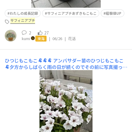
わたしの成長記録
サフィニアプチあずきもこもこ
経験値UP
サフィニアプチ
2
27
kumi
|
06/26
|
花活
東海
ひつじもこもこ🐏🐏🐏
アンバサダー苗のひつじもこもこ
🐏夕方からしばらく雨の日が続くのでその前に写真撮って
おきました📷✨白い花弁の真ん中にほんのり広がる薄い紫
色のブロッチがちょっと大人っぽい雰囲気でいいですね
😍