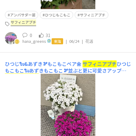
アンバサダー苗
ひつじもこもこ
サフィニアプチ
サフィニアプチ
0
31
hana_greens
|
06/24
|
花活
東海
ひつじ🐑&あずき🫘もこもこペア🌼
サフィニアプチ
ひつじ
もこもこ🐑あずきもこもこ🫘並ぶと更に可愛さアップ😍
サフィニアプチ
シリーズは、花色がもっと増えたら嬉しい
な〜💕名前も可愛い名前になりそうですね❣️