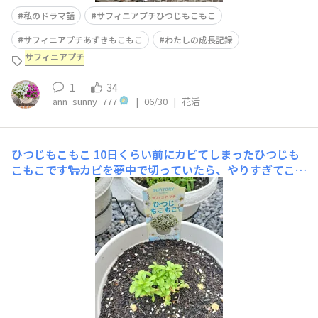
私のドラマ話
サフィニアプチひつじもこもこ
サフィニアプチあずきもこもこ
わたしの成長記録
サフィニアプチ
1
34
ann_sunny_777
|
06/30
|
花活
ひつじもこもこ
10日くらい前にカビてしまったひつじも
こもこです🐑カビを夢中で切っていたら、やりすぎてこん
な姿に…⚡️説明付けこのときは、もう絶対駄目だ…と落ち
込みましたが、少しずつ緑が増えてきました！葉っぱも綺
麗なので、このまま大きくなってくれると良いなぁーと思
います✨️