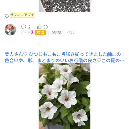
サフィニアプチ
2
39
eiko.
|
06/28
|
花活
東海
美人さん♡
ひつじもこもこ🐏咲き揃ってきました🤗この
色合いや、形、まとまりのいいお行儀の良さ♡この夏のお
気に入りになりそう🤩