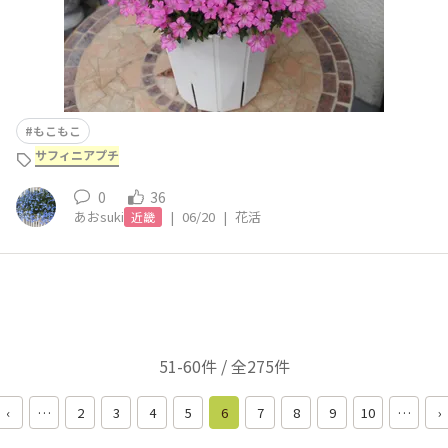
もこもこ
サフィニアプチ
0
36
あおsuki
|
06/20
|
花活
近畿
51-60件 / 全275件
‹
…
2
3
4
5
6
7
8
9
10
…
›