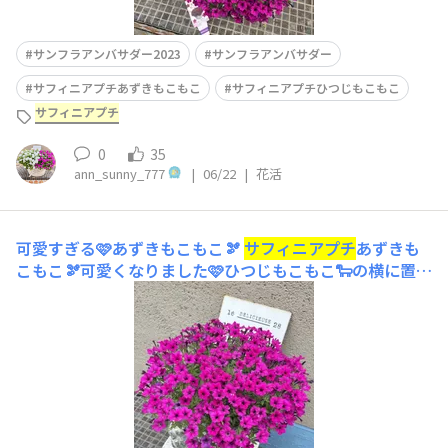
サンフラアンバサダー2023
サンフラアンバサダー
サフィニアプチあずきもこもこ
サフィニアプチひつじもこもこ
サフィニアプチ
0
35
ann_sunny_777
|
06/22
|
花活
可愛すぎる🩷あずきもこもこ🫘
サフィニアプチ
あずきも
こもこ🫘可愛くなりました🩷ひつじもこもこ🐑の横に置く
とさらに可愛いんです🩷🤍花殻つみを無心にプチプチする
のもストレス解消になっています🤭