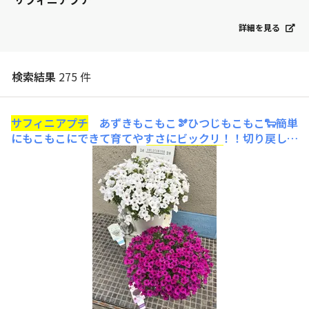
詳細を見る
検索結果
275 件
サフィニアプチ
あずきもこもこ🫘ひつじもこもこ🐑簡単
にもこもこにできて育てやすさにビックリ！！切り戻しか
らの復活の速さにも感動🥹
サフィニアプチ
あずきもこも
こ🫘
サフィニアプチ
ひつじもこもこ🐑2026年の🆕紅白に
なると可愛いだろうな〜と育て始めました❤️🤍さくらもこ
もこ🌸も育てましたが、
サフィニアプチ
シリーズは鉢のサ
イズ大・中・小とその鉢サイズに合わせて、もこもこもこ
もこ❣️❣️可愛いったらありゃしない😍とても育て易くて、
簡単に