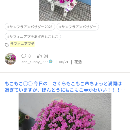
サンフラアンバサダー2023
サンフラアンバサダー
サフィニアプチあずきもこもこ
サフィニアプチ
0
34
ann_sunny_777
|
06/21
|
花活
もこもこ◯◯
今日の さくらもこもこ🌸ちょっと満開は
過ぎていますが、ほんとうにもこもこ❤️かわいい！！！そ
して、そして タイミングは違いますがひつじもこもこ🐏
可愛い！！！ブラウンの入ったホワイト系がたまりませ
ん！！この色合い大好きです🥹購入時、ピンクっぽいもの
もありましたがホワイトで咲き揃いました！