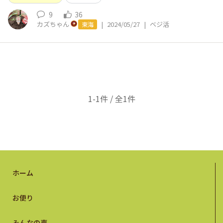
9
36
カズちゃん
|
2024/05/27
|
ベジ活
東海
1-1件 / 全1件
ホーム
お便り
みんなの声