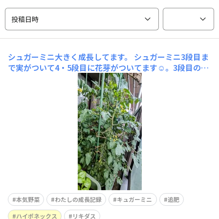
投稿日時
シュガーミニ大きく成長してます。
シュガーミニ3段目ま
で実がついて4・5段目に花芽がついてます☺。3段目の実
が少し大きくなったので、そろそろ2回目の追肥をしょう
と思ってます。今回はハイポネックス500倍＋リキダス10
0倍を使おうと思ってます。100均のフラワータグ、いつ
追肥したか記入してプランターに刺してます。 園芸用シ
リ
本気野菜
わたしの成長記録
キュガーミニ
追肥
ハイポネックス
リキダス