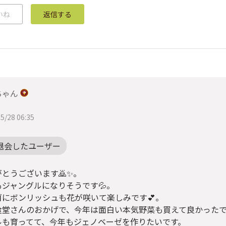
いね
返信する
ちゃん
5/28 06:35
退会したユーザー
とうございます🙇✨。
もジャングルになりそうです💦。
ゴにボンリッシュも花が咲いて楽しみです💕。
食堂さんのおかげで、今年は面白い本気野菜も買えて良かったで
ルも育ってて、今年もジェノベーゼを作りたいです。