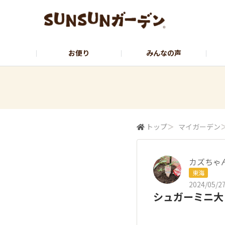
お便り
みんなの声
公式サイト
YouTubeチャンネル
トップ
＞
マイガーデン
カズちゃ
東海
2024/05/27
シュガーミニ大