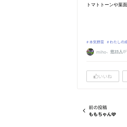
トマトトーンや葉
本気野菜
わたしの
、
他35人
が
miho
いいね
前の投稿
ももちゃん🩷