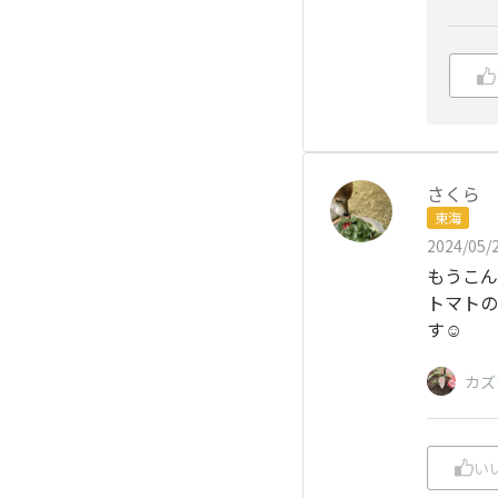
さくら
東海
2024/05/2
もうこん
トマトの
す☺️
カズ
い