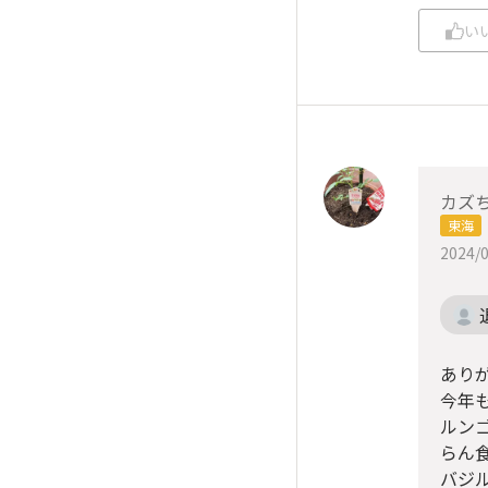
い
カズ
東海
2024/0
ありが
今年
ルン
らん
バジ