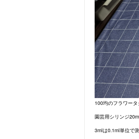
100均のフラワー
園芸用シリンジ20
3mlは0.1ml単