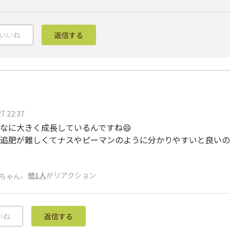
いいね
返信する
7 22:37
なに大きく成長しているんですね😄
追肥が難しくてナスやピーマンのように分かりやすいと良いの
、
他1人
がリアクション
ちゃん
いね
返信する