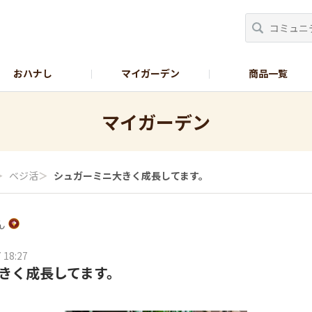
おハナし
マイガーデン
商品一覧
Instagram_花
Instagram_本気野菜
GreenSnap
マイガーデン
＞
ベジ活
＞
シュガーミニ大きく成長してます。
ん
 18:27
きく成長してます。