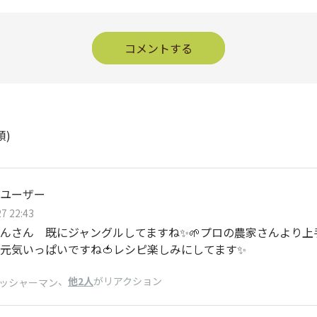
コメントする
順)
ユーザー
7 22:43
んさん 既にジャングルしてますね✨🌱プロの農家さんより上
元気いっぱいですね🍅レシピ楽しみにしてます✨
、
他2人
がリアクション
ッシャーマン