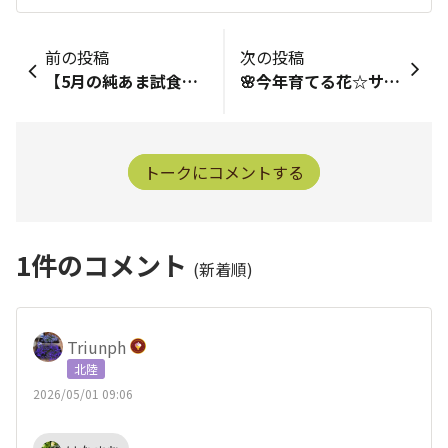
前の投稿
次の投稿
【5月の純あま試食会イベントはこちら🍅】SUNバディの皆さまこんにちは！GWいかがおすごしでしょうか🏝️サントリーフラワーズの店頭イベントは5月もまだまだ続きます！GWや休日に、ご家族とのお買い物ついでに立ち寄ってみてはいかがでしょうか？ぜひ店頭に遊びに来てください🏃皆さんにお会いできることを楽しみにしております！
🌸今年育てる花☆サフィニアプレミアムシリーズブルーもこもこシリーズ欲しかったけどGETできず😔サンパラソル新色2色未だ店頭で見かけない😭🥒今年育てる野菜☆純あま☆きゅうりズッキーと小玉スイカに出会えない😭近くのホムセン全部まわったけど、きゅうりとミニトマトしか置いてなくて💦お花もももいろハートは見るのだけど、他の子がいない昨年のアンバサダーで頂いたお花達を今年も育てます🥰
トークにコメントする
1
件のコメント
(新着順)
Triunph
北陸
2026/05/01 09:06