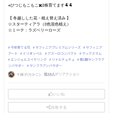
※ひつじもこもこ✖️2株育てます🐏🐏
【 冬越しした花・植え替え済み 】
☆スターティアラ（3色混色植え）
☆ミーテ：ラズベリーローズ
今年育てる花
サフィニアプレミアムシリーズ
サフィニア
アート
ミリオンベル
アズーロコンパクト
マックスマム
エンジェルスイヤリング
リトルチュチュ
第5期サンフラア
ンバサダー
サンフラアンバサダー
、
他36人
がリアクション
千嫁子(ちかこ)
いいね
共有する