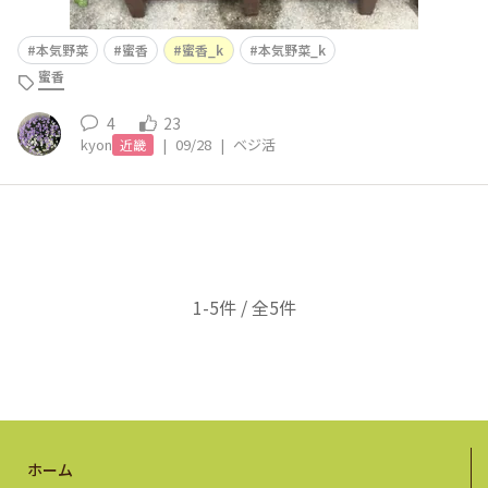
本気野菜
蜜香
蜜香_k
本気野菜_k
蜜香
4
23
kyon
|
09/28
|
ベジ活
近畿
1-5件 / 全5件
ホーム