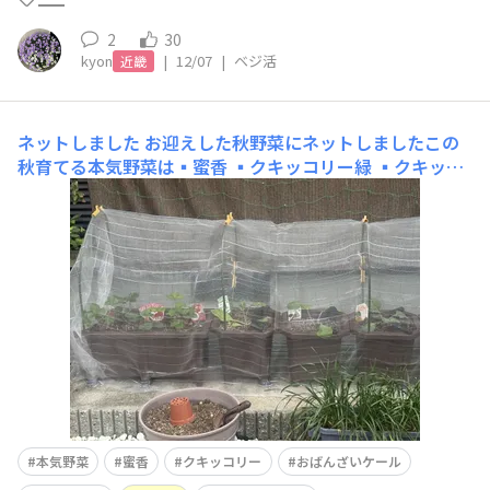
2
30
kyon
|
12/07
|
ベジ活
近畿
ネットしました
お迎えした秋野菜にネットしましたこの
秋育てる本気野菜は▪︎蜜香 ▪︎クキッコリー緑 ▪︎クキッコ
リー赤 ▪︎おばんざいケール ▪︎あまたま早生クキッコリー
は昨年モニターで育てて良かったので今年もリピおばんざ
いケールも毎回リピする お気に入りのお野菜あまたま早
生と蜜香は初挑戦(あまたまはまだ植え付けて
本気野菜
蜜香
クキッコリー
おばんざいケール