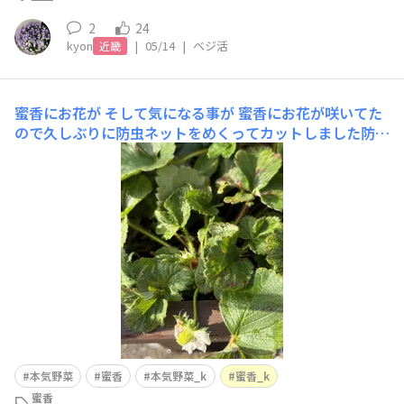
2
24
kyon
|
05/14
|
ベジ活
近畿
蜜香にお花が そして気になる事が
蜜香にお花が咲いてた
ので久しぶりに防虫ネットをめくってカットしました防虫
ネットをめくって気になる事が蜜香の葉っぱが茶色くなっ
ててこれって病気？検索してみたら 水分不足・乾燥 ・日
焼け（葉焼け）・肥料の過多 ・病気 ・自然な老化いった
いどれなんだ〜い手前3株が蜜香 奥2株は他社のいちご
本気野菜
蜜香
本気野菜_k
蜜香_k
蜜香