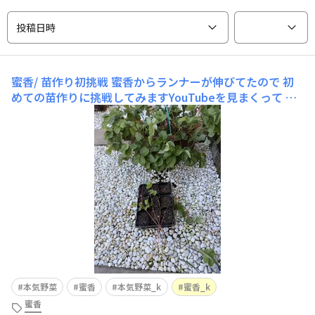
投稿日時
蜜香/ 苗作り初挑戦
蜜香からランナーが伸びてたので 初
めての苗作りに挑戦してみますYouTubeを見まくって 一
応勉強子株に太郎 次郎 三郎って名前があるのを初めて知
りました 名前があるって可愛らしいですね😊って事でポ
ットに子苗を置いてUピンで固定しましたさあ どうなるか
なぁ
本気野菜
蜜香
本気野菜_k
蜜香_k
蜜香