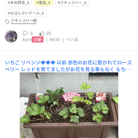
本気野菜_k
蜜香_k
クキッコリー_k
おばんざいケール_k
クキッコリー緑
9
35
kyon
|
09/30
|
ベジ活
近畿
いちご リベンジ🍓🍓🍓
以前 赤色のお花に惹かれてローズ
ベリー レッドを育てましたがお花を見る事もなく もちろ
ん実がつく前に枯らしてしまいました😢 しばらくいちご
栽培から離れていましたが今回 再挑戦❣️ 蜜香を3苗お迎え
しました(画像に他社のいちご苗も写ってしまってごめん
なさい)園芸店の方のお話では このぐらいの