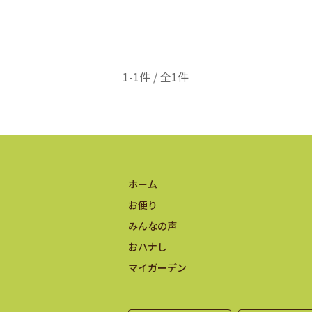
1-1件 / 全1件
ホーム
お便り
みんなの声
おハナし
マイガーデン