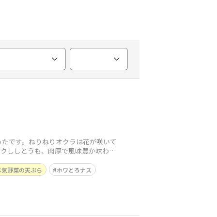
ったです。ねりねりオクラは花が咲いて
サクししとうも、肉厚で風味豊か味わい
本気野菜の天ぷら
ホワとろナス