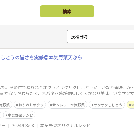
検索
投稿日時
しとうの旨さを実感😍本気野菜天ぷら
ました。その中でねりねりオクラとサクサクししとうが、かなり美味しか
🧺 かなりやわらかで、ネバネバ感が美味しくてかなり美味しい😍サク
ろ炒
気野菜
ねりねりオクラ
サントリー本気野菜
サクサクししとう
本気野菜レシピ
ザー
|
2024/08/08
|
本気野菜オリジナルレシピ