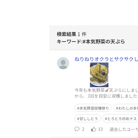
検索結果
1 件
キーワード:#本気野菜の天ぷら
ねりねりオクラとサクサクし
今年も本気野菜🍆天ぷらにし
から、3日を目安に収穫しました
でした。ホワとろナスもとろと
本気野菜収穫祭り
わたしの本
甘ししとう
とろとろ炒めナス
2
33
退会したユー