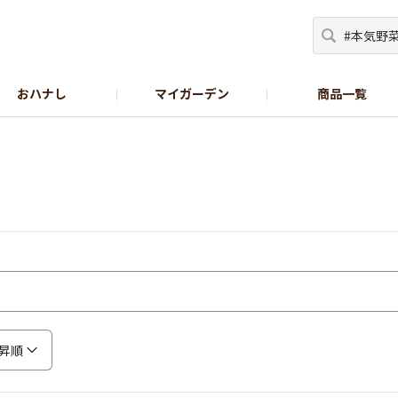
おハナし
マイガーデン
商品一覧
Instagram_花
Instagram_本気野菜
GreenSnap
昇順