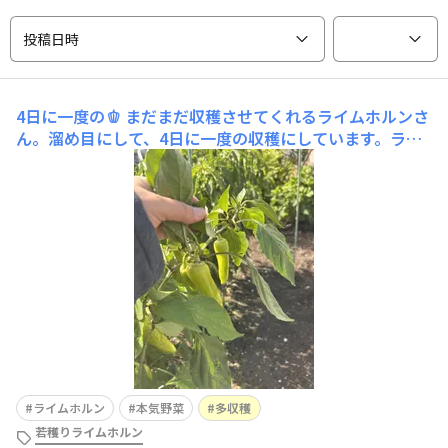
投稿日時
4日に一度の🫑
まだまだ収穫させてくれるライムホルンさ
ん。溜め目にして、4日に一度の収穫にしています。ライ
ムホルンの後ろに他社さんのジャンボししとうを2本植え
てますが、それらと合わせて1回に6号深鉢に満タンくら
いの量でしょうか☺️秋になり、また少しづつお野菜が値上
がりしてくると思うけど、ライムホルンさん、、、ありが
ライムホルン
本気野菜
多収穫
若穫りライムホルン