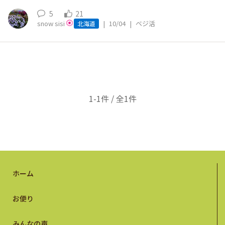
5
21
snow sisi
|
10/04
|
ベジ活
北海道
1-1件 / 全1件
ホーム
お便り
みんなの声