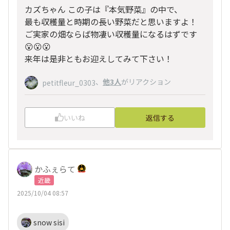
カズちゃん この子は『本気野菜』の中で、
最も収穫量と時期の長い野菜だと思いますよ！
ご実家の畑ならば物凄い収穫量になるはずです
😮😮😮
来年は是非ともお迎えしてみて下さい！
、
他3人
がリアクション
petitfleur_0303
いいね
返信する
かふぇらて
近畿
2025/10/04 08:57
snow sisi