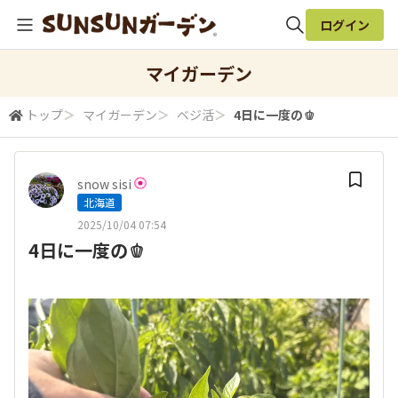
ログイン
全体検索
マイガーデン
トップ
＞
マイガーデン
＞
ベジ活
＞
4日に一度の🫑
検索
snow sisi
北海道
2025/10/04 07:54
4日に一度の🫑