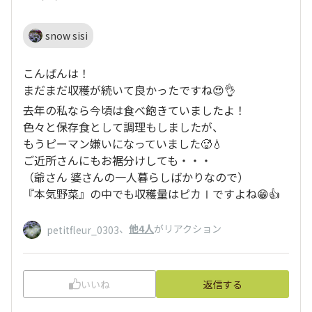
snow sisi
こんばんは！
まだまだ収穫が続いて良かったですね😍👌
去年の私なら今頃は食べ飽きていましたよ！
色々と保存食として調理もしましたが、
もうピーマン嫌いになっていました🥵💧
ご近所さんにもお裾分けしても・・・
（爺さん 婆さんの一人暮らしばかりなので）
『本気野菜』の中でも収穫量はピカⅠですよね😁👍
、
他4人
がリアクション
petitfleur_0303
いいね
返信する