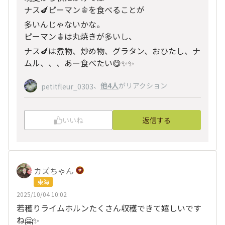
ナス🍆ピーマン🫑を食べることが
多いんじゃないかな。
ピーマン🫑は丸焼きが多いし、
ナス🍆は煮物、炒め物、グラタン、おひたし、ナ
ムル、、、あー食べたい😋✨✨
、
他4人
がリアクション
petitfleur_0303
いいね
返信する
カズちゃん
東海
2025/10/04 10:02
若穫りライムホルンたくさん収穫できて嬉しいです
ね🤗✨