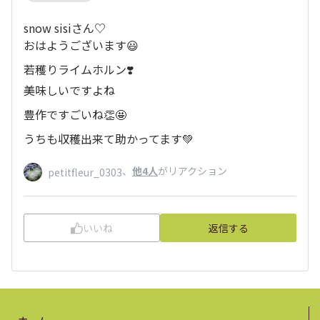
snow sisiさん♡
おはようございます😃
若穫りライムホルン❣️
美味しいですよね
豊作ですごいね👏🤩
うちも収穫出来て助かってます💚
、
他4人
がリアクション
petitfleur_0303
いいね
返信する