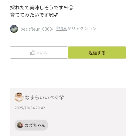
採れたて美味しそうです🍴😋
育ててみたいです🥰︎💕︎︎
、
他4人
がリアクション
petitfleur_0303
いいね
返信する
なまらいいべあ🐻
2025/10/04 20:42
カズちゃん