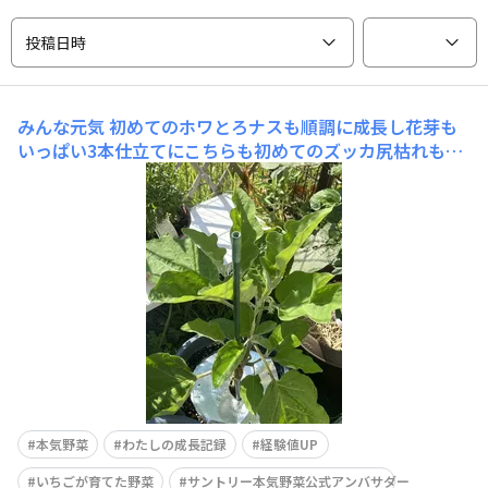
投稿日時
みんな元気
初めてのホワとろナスも順調に成長し花芽も
いっぱい3本仕立てにこちらも初めてのズッカ尻枯れもあ
ったけど今の所、大丈夫やはり、ズッカは花付きがすごい
そして、冬越しの若穫りグリーンホルン葉が少ないのに実
ができました実験🧪だったので暖冬で冬越しできちゃうで
すねそれがよしとも言えないですが頑張ってる姿に癒され
本気野菜
わたしの成長記録
経験値UP
いちごが育てた野菜
サントリー本気野菜公式アンバサダー