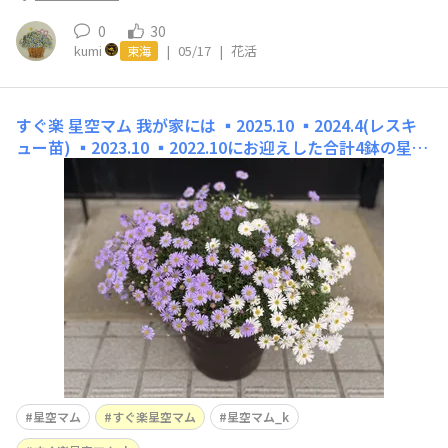
0
30
kumi
|
05/17
|
花活
東海
すぐ楽 星空マム
我が家には ▪︎2025.10 ▪︎2024.4(レスキ
ュー苗) ▪︎2023.10 ▪︎2022.10にお迎えした合計4鉢の星空
マムがいます2月下旬に株を掃除しました画像上段⬆️手を
加える前 下段⬇️ 茶色くなった茎を取り除いてお掃除しま
したその後 こんな感じに⬇️ 葉っぱもりもりにはなったも
のの
星空マム
すぐ楽星空マム
星空マム_k