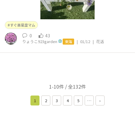
すぐ楽星空マム
0
43
りょうこ923garden
|
01/12
|
花活
東海
1-10件 / 全132件
1
2
3
4
5
…
›