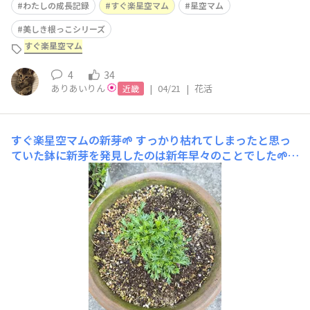
わたしの成長記録
すぐ楽星空マム
星空マム
美しき根っこシリーズ
すぐ楽星空マム
4
34
ありあいりん
|
04/21
|
花活
近畿
すぐ楽星空マムの新芽🌱
すっかり枯れてしまったと思っ
ていた鉢に新芽を発見したのは新年早々のことでした🌱ブ
ラキカムって冬は地上部が枯れるの？？(調べてみたら多
年草タイプは枯れるみたい)過去にも星空マムは育てたこ
とがあって、冬越し出来たときは多分葉っぱを枯らさない
まま春を迎えた気がしますなので今回みたいなのは初めて
🔰気付いてか