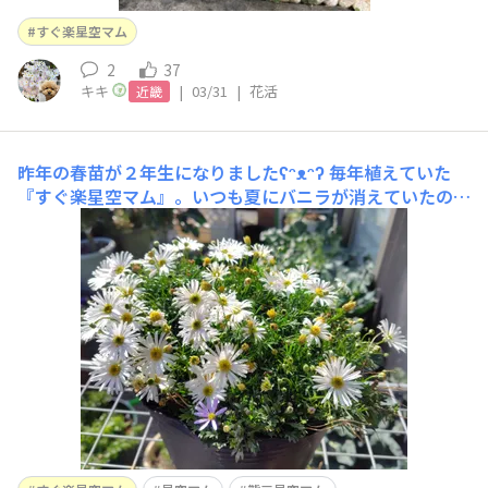
すぐ楽星空マム
2
37
キキ
|
03/31
|
花活
近畿
昨年の春苗が２年生になりましたʕ⁠ᵔ⁠ᴥ⁠ᵔ⁠ʔ
毎年植えていた
『すぐ楽星空マム』。いつも夏にバニラが消えていたので
すが、昨年は２色とも夏を越しました。2025/09/28『今
年はバニラが生き延びました』🔗 秋にバッサリ切り戻し
て、小さめポットに植え替えて、冬に備えたのですが、冬
の間もバニラが絶えずチラホラ咲いていました。 バニ