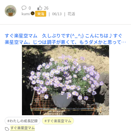
0
26
kumi
|
06/13
|
花活
東海
すぐ楽星空マム 久しぶりです(^_^;)
こんにちは♪すぐ
楽星空マム。じつは調子が悪くて、もうダメかと思ってい
ました。バニラの調子が悪くて。東側の軒下で養生してい
ましたが、ついに枯れてしまいました。4月26日撮影新芽
が出てきたので、バニラかなと思っていましたが。5月17
日撮影ソーダでした。午前中は日が当たる場所に移動して
います。よく咲いてき
わたしの成長記録
すぐ楽星空マム
すぐ楽星空マム