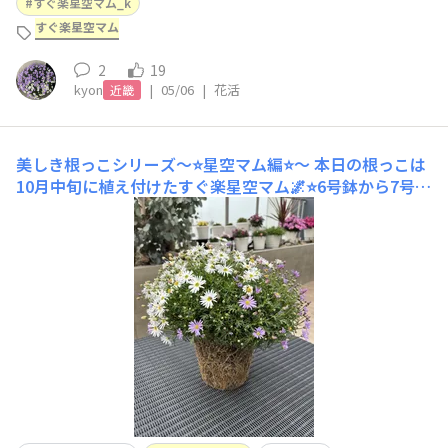
すぐ楽星空マム_k
すぐ楽星空マム
2
19
kyon
|
05/06
|
花活
近畿
美しき根っこシリーズ〜⭐️星空マム編⭐️〜
本日の根っこは
10月中旬に植え付けたすぐ楽星空マム🌌⭐️6号鉢から7号鉢
に鉢増ししました🪴びっしり良い根っこです👏✨あまりの
美しさにこういう鉢だと思った方も多いんじゃないでしょ
うか？😂