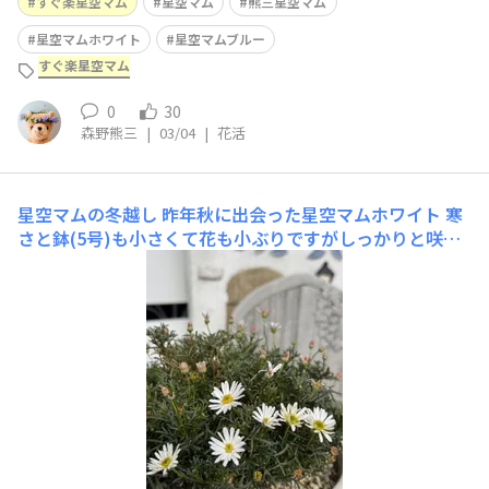
すぐ楽星空マム
星空マム
熊三星空マム
星空マムホワイト
星空マムブルー
すぐ楽星空マム
0
30
森野熊三
|
03/04
|
花活
星空マムの冬越し
昨年秋に出会った星空マムホワイト 寒
さと鉢(5号)も小さくて花も小ぶりですがしっかりと咲い
てくれてます 表面の葉っぱは寒さで傷んでいますが下か
ら新芽がちらほら見えてきました。 こちらは明日までマ
イナス気温で明後日から氷点下の予報が消えました😊 暖
かくなったら鉢