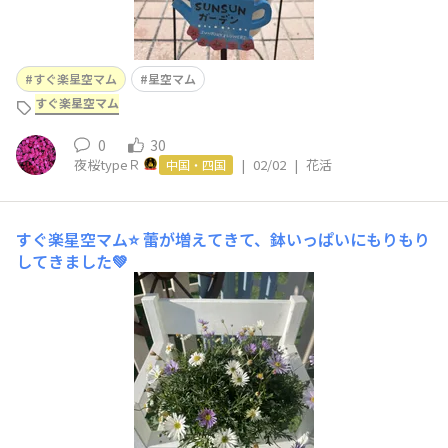
すぐ楽星空マム
星空マム
すぐ楽星空マム
0
30
夜桜typeＲ
|
02/02
|
花活
中国・四国
すぐ楽星空マム⭐️
蕾が増えてきて、鉢いっぱいにもりもり
してきました💚