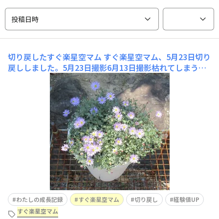
投稿日時
切り戻したすぐ楽星空マム
すぐ楽星空マム、5月23日切り
戻ししました。5月23日撮影6月13日撮影枯れてしまうの
かなと思っていましたが、お花が咲いてきました。バニラ
は枯れてしまいました。ソーダだけです。日に日に花数が
増えています。満開になるかな？
わたしの成長記録
すぐ楽星空マム
切り戻し
経験値UP
すぐ楽星空マム