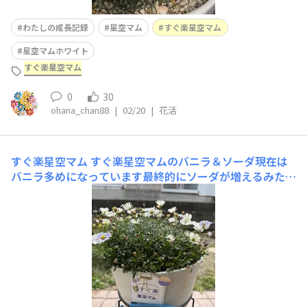
わたしの成長記録
星空マム
すぐ楽星空マム
星空マムホワイト
すぐ楽星空マム
0
30
ohana_chan88
|
02/20
|
花活
すぐ楽星空マム
すぐ楽星空マムのバニラ＆ソーダ現在は
バニラ多めになっています最終的にソーダが増えるみたい
なんで現状はOKかな🆗