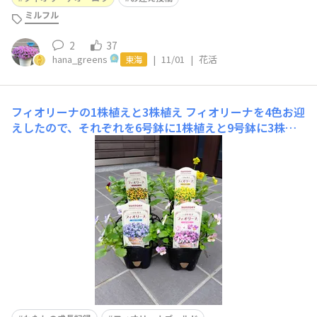
ミルフル
2
37
hana_greens
|
11/01
|
花活
東海
フィオリーナの1株植えと3株植え
フィオリーナを4色お迎
えしたので、それぞれを6号鉢に1株植えと9号鉢に3株植
えにしました。前回の3株植えは10号浅鉢を使ったけど、
今回はよりこぼれ咲きさせたかったので径が小さく土の容
量が多い9号鉢にしてみました。どんな風に育つか楽しみ
です🌸6号鉢1株植え9号鉢3株植え前回育てた6号鉢1株植
えと10号