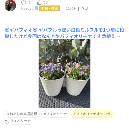
2
22
kazuyo
|
11/09
|
花活
中国・四国
😍ヤバフィオ😍
ヤバフルっぽい虹色ミルフルを1つ前に投
稿したけど今回はなんとヤバフィオリーナです😎植え付
けから1ヶ月たって花数が増えてきました♪花色が随分違
うけどこれ2鉢ともフィオリーナオーロラなんですよ🤭右
➡️の子はよく見かけるピンク系のオーロラで左⬅️の子はブ
ルー系でこんな色のオーロラは初めて見ました🫢こっちが
わたしの成長記録
フィオリーナ
フィオリーナオーロラ
フィオリーナ