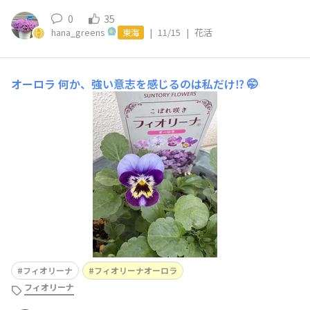
0
35
hana_greens
|
11/15
|
花活
東海
オーロラ
何か、強い意志を感じるのは私だけ⁉️ 🤭
フィオリーナ
フィオリーナオーロラ
フィオリーナ