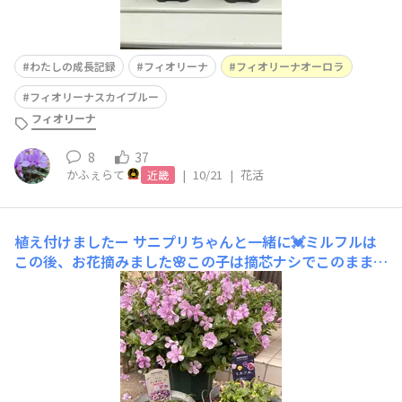
わたしの成長記録
フィオリーナ
フィオリーナオーロラ
フィオリーナスカイブルー
フィオリーナ
8
37
かふぇらて
|
10/21
|
花活
近畿
植え付けましたー
サニプリちゃんと一緒に💓ミルフルは
この後、お花摘みました🌸この子は摘芯ナシでこのまま育
てます