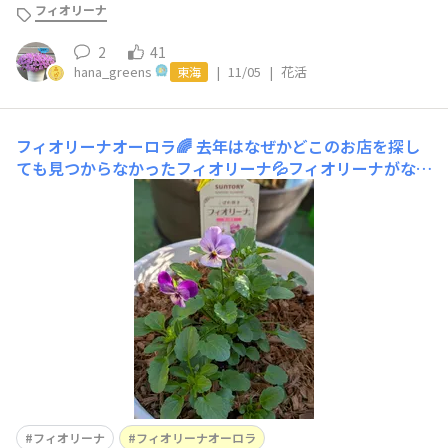
フィオリーナ
2
41
hana_greens
|
11/05
|
花活
東海
フィオリーナオーロラ🌈
去年はなぜかどこのお店を探し
ても見つからなかったフィオリーナ💦フィオリーナがない
春のお庭はなんだか寂しかった…🥲今年は見つけた！！ち
ょっと徒長ぎみだったけど迷わずお迎えしました💕💕やっ
ぱオーロラ好きだなぁ🌈
フィオリーナ
フィオリーナオーロラ