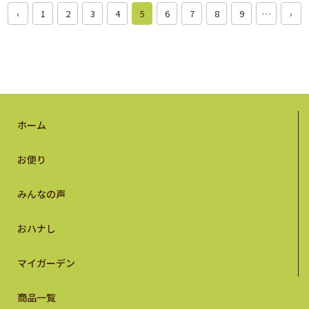
‹
1
2
3
4
5
6
7
8
9
…
›
ホーム
お便り
みんなの声
おハナし
マイガーデン
商品一覧