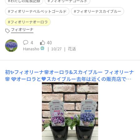
わたしの成長記録
フィオリーナゴールド
フィオリーナベルベットゴールド
フィオリーナスカイブルー
フィオリーナオーロラ
フィオリーナ
4
40
Hanasho
|
10/27
|
花活
初✨フィオリーナ🌸オーロラ&スカイブルー
フィオリーナ
🌸 🩷オーロラと💙スカイブルー去年は近くの販売店での
取り扱いが無くて断念💦今年はお迎えできました🙌 オー
ロラ！ピンぼけ済みません🙇 スカイブルー！ホワイ
ト？ ありあいりんさんの