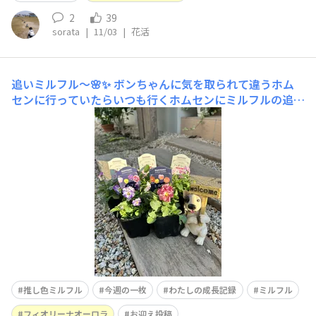
2
39
sorata
|
11/03
|
花活
追いミルフル〜🌸✨
ボンちゃんに気を取られて違うホム
センに行っていたらいつも行くホムセンにミルフルの追加
の入荷があって今日行ったら半分くらいに減ってて焦りま
した💦 でもまだお迎えしてない色があったのでミルフル
２つとフィオリーナオーロラを３つ連れて帰りました
☺️ はじめにお迎えした苗よりしっかりしてて
推し色ミルフル
今週の一枚
わたしの成長記録
ミルフル
フィオリーナオーロラ
お迎え投稿