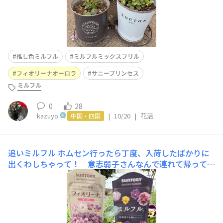
推し色ミルフル
ミルフルミックスフリル
フィオリーナオーロラ
サニープリンセス
ミルフル
0
28
kazuyo
|
10/20
|
花活
中国・四国
追いミルフル
ホムセン行ったら丁度、入荷したばかりに
出くわしちゃって！ 意志弱子さんなんで連れて帰ってき
ました😅