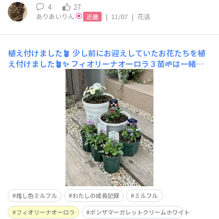
4
27
ありあいりん
|
11/07
|
花活
近畿
植え付けました🪴
少し前にお迎えしていたお花たちを植
え付けました🪴✨ フィオリーナオーロラ３苗🌱は一緒に
植えたいと思いながらまだ鉢が空いてなくてとりあえずス
リット鉢に仮植えしました☺️ 実はこの後、夏の片付けを
していたらブラウンの鉢が空いてきたのでクリームホワイ
トのお花にはブラウンの方
推し色ミルフル
わたしの成長記録
ミルフル
フィオリーナオーロラ
ボンザマーガレットクリームホワイト