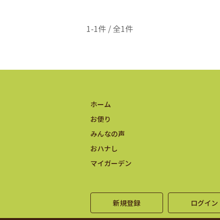
1-1件 / 全1件
ホーム
お便り
みんなの声
おハナし
マイガーデン
新規登録
ログイン