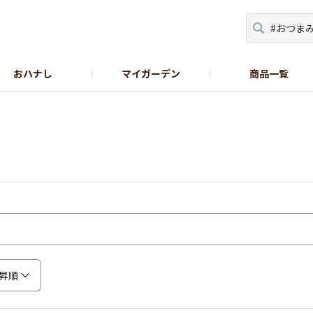
おハナし
マイガーデン
商品一覧
Instagram_花
Instagram_本気野菜
GreenSnap
昇順