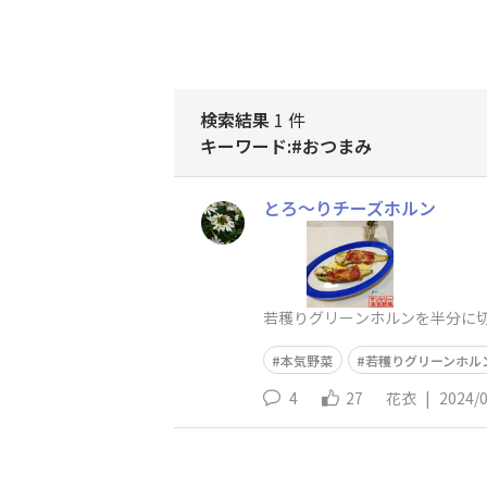
検索結果
1 件
キーワード:#おつまみ
とろ～りチーズホルン
若穫りグリーンホルンを半分に切
本気野菜
若穫りグリーンホル
4
27
花衣
|
2024/