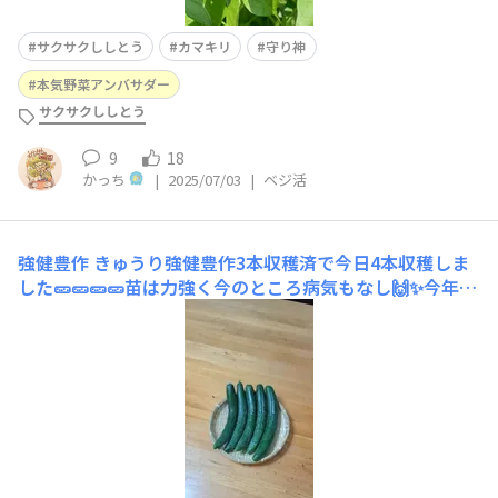
サクサクししとう
カマキリ
守り神
本気野菜アンバサダー
サクサクししとう
9
18
かっち
|
2025/07/03
|
ベジ活
強健豊作
きゅうり強健豊作3本収穫済で今日4本収穫しま
した🥒🥒🥒🥒苗は力強く今のところ病気もなし🙌✨今年は
豊作の予感