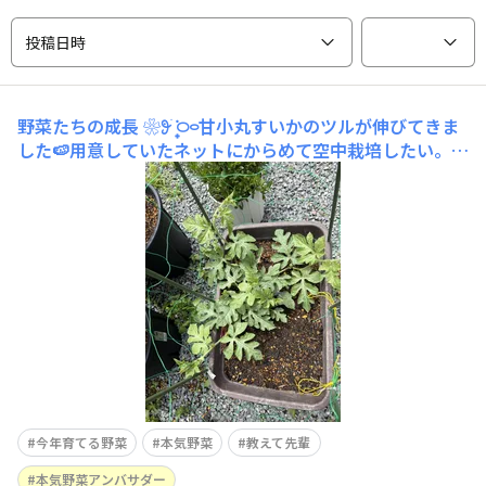
投稿日時
野菜たちの成長
❀𖥨᩠ׄ݁ ࿀࿁甘小丸すいかのツルが伸びてきま
した🍉用意していたネットにからめて空中栽培したい。う
まく出来るのかしら？【2】#節なりプランターきゅうり
🥒のヒゲが可愛いです。勝手にクライミングしてくれるけ
ど横に這わせた方が良いのかしら。​【3】#シュガーミニ2
回目だからか順調🍅欲張って3本仕立てになっ
今年育てる野菜
本気野菜
教えて先輩
本気野菜アンバサダー