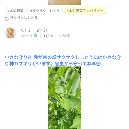
本気野菜
サクサクししとう
本気野菜アンバサダー
サクサクししとう
2
34
かっち
|
11/18
|
ベジ活
小さな守り神
我が家の畑サクサクししとうには小さな守
り神カマキリがいます。害虫から守ってね🙏🏻