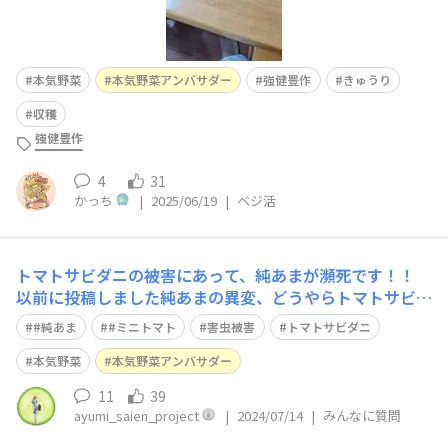
本気野菜
本気野菜アンバサダー
強健豊作
きゅうり
収穫
強健豊作
4
31
かっち
|
2025/06/19
|
ベジ活
トマトサビダニの被害にあって、純あまが瀕死です！！
以前に投稿しました純あまの異変、どうやらトマトサビダ
ニの食害に遭っているようで、株元の葉から始まり、茎へ
#純あま
#ミニトマト
害虫被害
トマトサビダニ
とうつり、順々に葉が枯れ、喪失していきましてどえらい
ツンツルテンになっています。 もう茎だけ！しかも茶
本気野菜
本気野菜アンバサダー
色！丸裸状態です！ なんとか逃げ切ろう
11
39
ayumi_saien_project
|
2024/07/14
|
みんなに質問