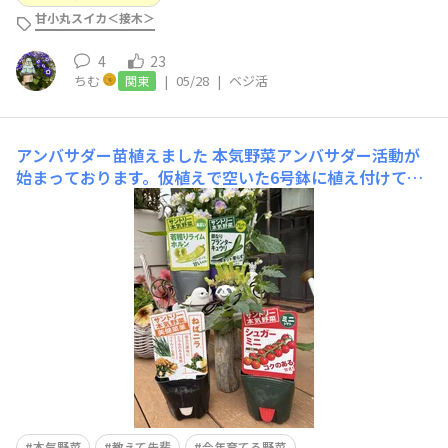
甘小丸スイカ＜接木＞
4
23
ちむ
|
05/28
|
ベジ活
関東
アンバサダー苗植えました
本気野菜アンバサダー活動が
始まっております。仮植えで空いた6号鉢に植え付けて、
大きくなってから大きな鉢に植え替えようと思います。ね
ばニラは宿根草的な感じで育つそうなので、13ℓの野菜鉢
に植えました。株分けせずにそのまま植えましょうって書
いてあったけど、分かれたので分けちゃいました😅あとか
らもっと小さ
本気野菜
教えて先輩
今年育てる野菜