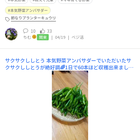
本気野菜アンバサダー
節なりプランターキュウリ
10
33
ちむ
|
04/19
|
ベジ活
関東
サクサクししとう
本気野菜アンバサダーでいただいたサ
クサクししとうが絶好調🌈1日で60本ほど収穫出来ました
🙌✨まだ少しだけ花が咲いていますがそろそろ終わりか
な。1株でたくさんとししとうありがとうございます💞最
後まで楽しみます︎︎👍