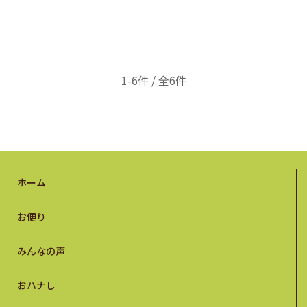
1-6件 / 全6件
ホーム
お便り
みんなの声
おハナし