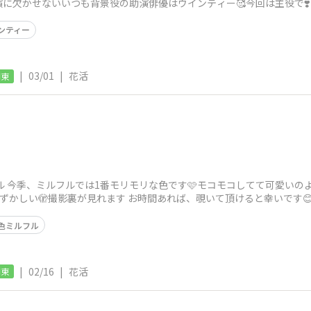
に欠かせないいつも背景役の助演俳優はウインティー🥰今回は主役で❣
ンティー
|
03/01
|
花活
関東
 今季、ミルフルでは1番モリモリな色です🩷モコモコしてて可愛いのよ😍 
恥ずかしい🫣撮影裏が見れます お時間あれば、覗いて頂けると幸いです
色ミルフル
|
02/16
|
花活
関東