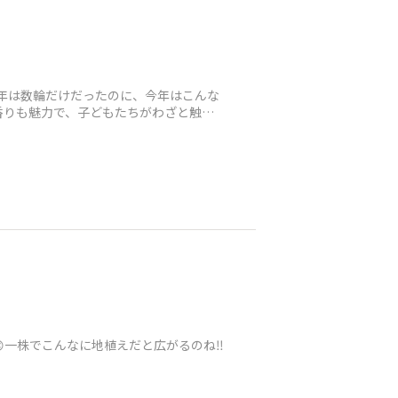
の年は数輪だけだったのに、今年はこんな
香りも魅力で、子どもたちがわざと触っ
一株でこんなに地植えだと広がるのね‼️