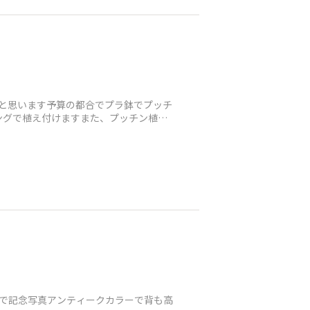
と思います予算の都合でプラ鉢でプッチ
ングで植え付けますまた、プッチン植え
色で記念写真アンティークカラーで背も高