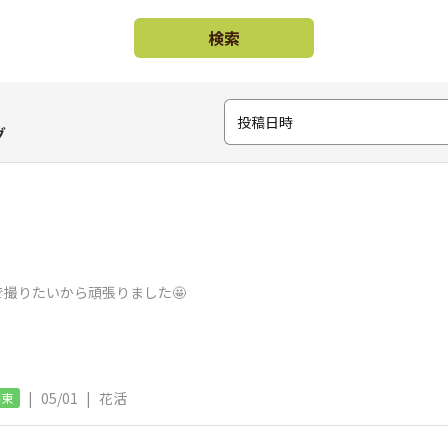
検索
投稿日時
グ
撮りたいから頑張りました🤩
|
05/01
|
花活
関東