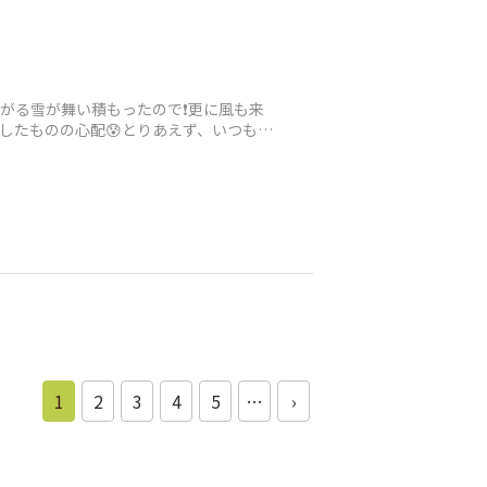
がる雪が舞い積もったので❗️更に風も来
したものの心配😰とりあえず、いつもの
1
2
3
4
5
…
›