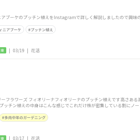
アブーケのプッチン植えをInstagramで詳しく解説しましたので興味
ィニアブーケ
プッチン植え
|
03/19
|
花活
関東
ーフラワーズ フィオリーナフィオリーナのプッチン植えです高さある満
はプッチン植えの中身はこんな感じでこれだけ株が密集している割にノー
ントリーフ
多肉中年のガーデニング
|
03/17
|
花活
関東