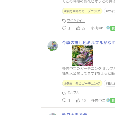
くこの時期のお花ビオラとの共演
多肉中年のガーデニング
ウイ
ウインティー
1
27
多肉中年
今季の推し色ミルフルかな⁉️
多肉中年のガーデニング ミルフル
様を大公開してます❣️ちょっと
多肉中年のガーデニング
推し
ミルフル
1
40
多肉中年
昨日の雪で😭