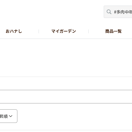
おハナし
マイガーデン
商品一覧
Instagram_花
Instagram_本気野菜
GreenSnap
昇順