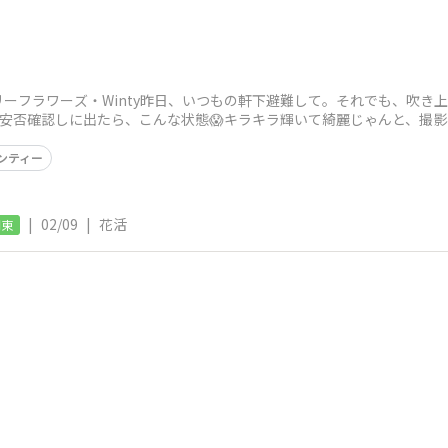
ーフラワーズ・Winty昨日、いつもの軒下避難して。それでも、吹き上
、安否確認しに出たら、こんな状態😱キラキラ輝いて綺麗じゃんと、撮影
残ら
ンティー
|
02/09
|
花活
関東