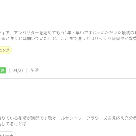
ティア、アンバサダーを始めてもう1年…早いですね✨いただいた最初
たると咲くとは聞いていたけど、ここまで違うとはびっくり😆爽やかな
って本当に面
ニング
|
04/27
|
花活
関東
りている花壇が満開です🥰オールサントリーフラワーズ🌸見応え充分
してるけど🤣
オリーナ