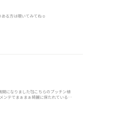
のある方は覗いてみてね☺️
開になりました🥰こちらのプッチン植
メンテでまぁまぁ綺麗に保たれているの