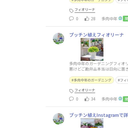
フィオリーナ
0
28
多肉中年
プッチン植えフィオリーナ
多肉中年のガーデニングフィオ
悪けどご勘弁🙇本当は日向に
暖かいと徒長して、パッかーん
多肉中年のガーデニング
フィ
フィオリーナ
0
34
多肉中年
プッチン植えInstagram