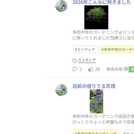
2026年こんなに咲きました
多肉中年のガーデニング🌿ミン
に咲いてくれました🥰寒さに当
て楽しんでいます☺️植物の成長
ミンティア
多肉中年のガーデ
ミンティア
2
28
多肉中年
店前の借りてる花壇
多肉中年のガーデニング店前の借
びっくりちょっと終盤なので徒長
多肉中年のガーデニング
フィ