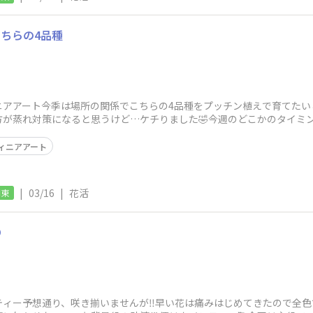
ちらの4品種
ニアアート今季は場所の関係でこちらの4品種をプッチン植えで育てたい
方が蒸れ対策になると思うけど…ケチりました🤣今週のどこかのタイミ
ィニアアート
|
03/16
|
花活
関東

ィー予想通り、咲き揃いませんが‼️早い花は痛みはじめてきたので全