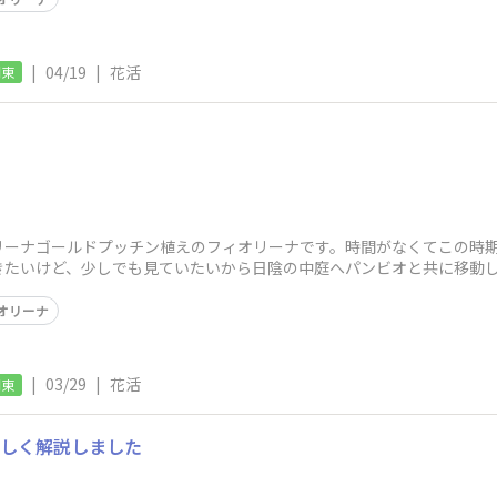
|
04/19
|
花活
関東
リーナゴールドプッチン植えのフィオリーナです。時間がなくてこの時
置きたいけど、少しでも見ていたいから日陰の中庭へパンビオと共に移動
で終了しちゃいま
オリーナ
|
03/29
|
花活
関東
で詳しく解説しました