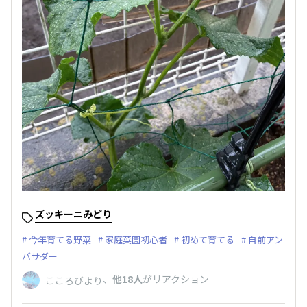
ズッキーニみどり
今年育てる野菜
家庭菜園初心者
初めて育てる
自前アン
バサダー
、
他18人
がリアクション
こころびより