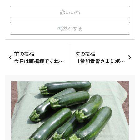
いいね
共有する
前の投稿
次の投稿
今日は雨模様ですね今朝は長ナスぶらぶらのつぼみが花を咲かせていましたところで手前の葉が大きくなってべローンと垂れ下がっています（23ｃｍもあるので・・）これはこのまま何もしなくてもいいのだろうか？
【参加者皆さまにポイントを付与いたしました！】SUNバディの皆さまこんにちは！先日実施しました、お迎え機能を使った記録チャレンジについて、たくさんのご参加ありがとうございました！（イベント内容はこちら）期間中の合計記録数はなんと、約440件！かなりたくさんいただきました🎉あっという間に目標上限の200件をクリアしていましたので、参加いただいた皆さまに300ポイントを付与いたしました🥇獲得ポイントはマイページの下部、ポイント獲得履歴からご確認くださいませ。ご参加いただいた皆さま、ありがとうございました！これからもお迎え機能をぜひご活用ください👜