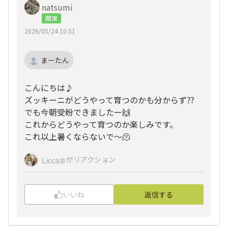
natsumi
関東
2026/05/24 10:51
まーたん
こんにちは♪
ズッキーニがどうやって育つのかも分からず⁇
でも今朝受粉できましたー🙌
これからどうやって育つのか楽しみです。
これ以上暑くならないで〜🫠
がリアクション
Licca🌼
いいね
返信する