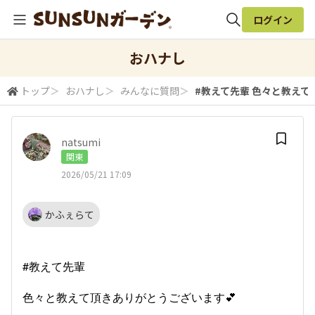
ログイン
全体検索
おハナし
トップ
＞
おハナし
＞
みんなに質問
＞
#教えて先輩 色々と教えて頂
検索
natsumi
関東
2026/05/21 17:09
かふぇらて
#教えて先輩
色々と教えて頂きありがとうございます💕