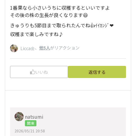
1番果なら小さいうちに収穫するといいですよ
その後の株の生長が良くなります😆
きゅうりも5節目まで取られたんでね👍ｲｲｶﾝｼﾞ❤︎
収穫まで楽しみですね♪
、
他5人
がリアクション
Licca🌼
いいね
返信する
natsumi
関東
2026/05/21 20:58