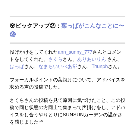
🌸ピックアップ②：
葉っぱがこんなことに〜
😱
投げかけをしてくれた
ann_sunny_777
さんとコメン
トをしてくれた、
さくら
さん、
ありあいりん
さん、
はっぱ
さん、
なまらいいべあ🐻
さん、
Triunph
さん。
フォーカルポイントの葉焼けについて、アドバイスを
求める声の投稿でした。
さくらさんの投稿を見て原因に気づけたこと、この投
稿で同じ状態の方同士で集まって声掛けをし、アドバ
イスをし合うやりとりにSUNSUNガーデンの温かさ
を感じました🌱