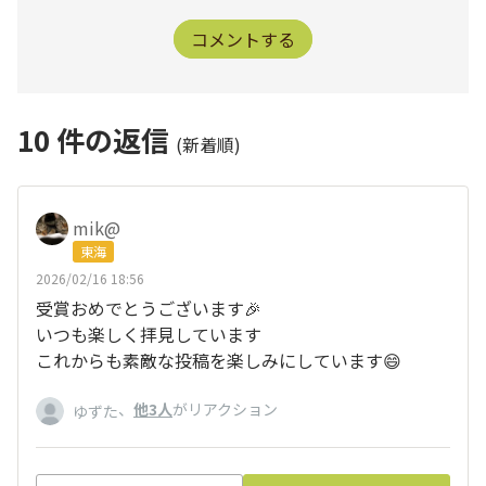
コメントする
10
件の返信
(新着順)
mik@
東海
2026/02/16 18:56
受賞おめでとうございます🎉
いつも楽しく拝見しています
これからも素敵な投稿を楽しみにしています😄
、
他3人
がリアクション
ゆずた