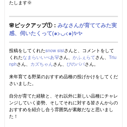
たします🌞
🌸ピックアップ①：
みなさんが育ててみた実
感、伺いたくって(๑>◡<๑)✨✨
投稿をしてくれた
snow sisi
さんと、コメントをして
くれた
なまらいいべあ🐻
さん、
かふぇらて
さん、
Triu
nph
さん、
カズちゃん
さん、
ぴのパパ
さん。
来年育てる野菜のおすすめ品種の投げかけをしてくだ
さいました。
自分が育てた経験と、それ以外に新しい品種にチャレ
ンジしていく姿勢、そしてそれに対する皆さんからの
おすすめを紹介し合う雰囲気が素敵だなと思いまし
た！