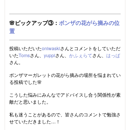
🌸ピックアップ③：
ボンザの花がら摘みの位
置
投稿いただいた
oniwaski
さんとコメントをしていただ
いた
Toms
さん、
yuppi
さん、
かふぇらて
さん、
はっぱ
さん。
ボンザマーガレットの花がら摘みの場所を悩まれてい
る投稿でした🌸
こうした悩みにみんなでアドバイスし合う関係性が素
敵だと思いました。
私も迷うことがあるので、皆さんのコメントで勉強さ
せていただきました…！