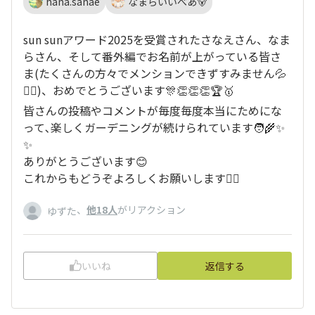
hana.sanae
なまらいいべあ🐻
sun sunアワード2025を受賞されたさなえさん、なま
らさん、そして番外編でお名前が上がっている皆さ
ま(たくさんの方々でメンションできずすみません💦
🙇‍♀️)、おめでとうございます🎊👏👏👏🏆🥇
皆さんの投稿やコメントが毎度毎度本当にためにな
って､楽しくガーデニングが続けられています🧑‍🌾✨
✨
ありがとうございます😊
これからもどうぞよろしくお願いします🙇‍♀️
、
他18人
がリアクション
ゆずた
いいね
返信する