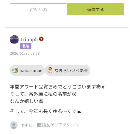
いいね
返信する
Triunph
北陸
2026/01/30 08:58
hana.sanae
なまらいいべあ🐻
年間アワード受賞おめでとうございます㊗️🏅
そして、番外編に私の名前が😲
なんか嬉しい😃
そして、今年も長くゆる〜くで🐢
、
他14人
がリアクション
ゆずた