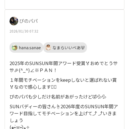
ぴのパパ
2026/01/30 07:32
hana.sanae
なまらいいべあ🐻
2025年のSUNSUN年間アワード受賞🏅おめでとう🎊
🎊🎉(^_^)∠※ＰＡＮ！
１年間モチベーションをkeepしないと選ばれない賞
🏅なので感心します🙇‍♂️
ぴのパパも少しだけ名前があがったけど🤣💦💦
SUNバディーの皆さん☝️2026年度のSUNSUN年間ア
ワード目指してモチベーションを上げて⤴︎ ⤴︎いきま
しょう
(๑•̀ㅂ•́)و✧