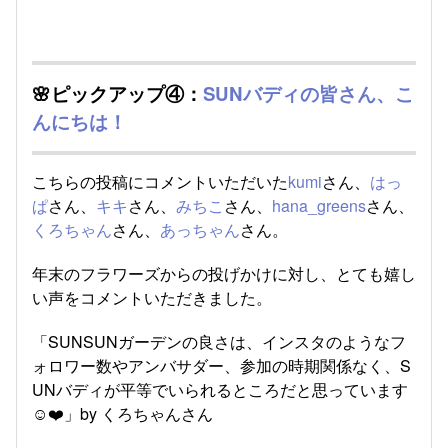
🌸ピックアップ④：
SUNバディの皆さん、こ
んにちは！
こちらの投稿にコメントいただいた
kumi
さん、
はっ
ぱ
さん、
キキ
さん、
みちこ
さん、
hana_greens
さん、
くろちゃん
さん、
あっちゃん
さん。
年末のフラワーズからの投げかけに対し、とても嬉し
い声をコメントいただきました。
「SUNSUNガーデンの良さは、インスタのようなフ
ォロワー数やアンバサダー、参加の時期関係なく、S
UNバディが平等でいられるところだと思っています
☺️❤️」by くろちゃんさん