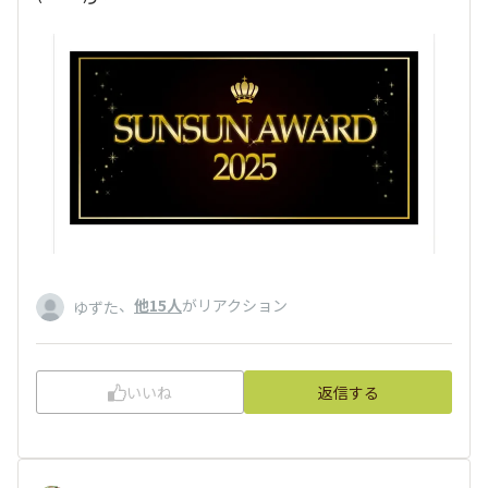
、
他15人
がリアクション
ゆずた
いいね
返信する