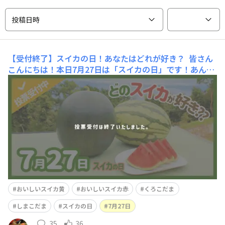
投稿日時
【受付終了】スイカの日！あなたはどれが好き？
皆さん
こんにちは！本日7月27日は「スイカの日」です！あんま
りぴんと来ない方も多いかと思いますが、スイカの縞模様
が綱(つな)に見えることから、「夏の綱」＝「7（な）」
「2（つ）」の「2（つ）」「7（な）」という語呂合わせ
で、この日が記念日となったそうです。サントリー本気野
菜では4種類のス
おいしいスイカ黄
おいしいスイカ赤
くろこだま
しまこだま
スイカの日
7月27日
35
36