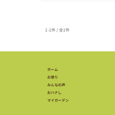
1-1件 / 全1件
ホーム
お便り
みんなの声
おハナし
マイガーデン