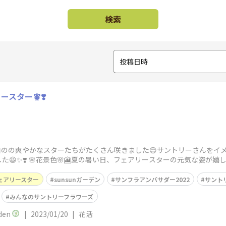
検索
投稿日時
リースター🧚❣️
白のの爽やかなスターたちがたくさん咲きました😊サントリーさんをイ
😆✨❣️ 🌸花景色🌸🎦夏の暑い日、フェアリースターの元気な姿が
ェアリースター
sunsunガーデン
サンフラアンバサダー2022
サント
みんなのサントリーフラワーズ
den
|
2023/01/20
|
花活