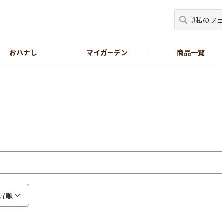
おハナし
マイガーデン
商品一覧
Instagram_花
Instagram_本気野菜
GreenSnap
昇順